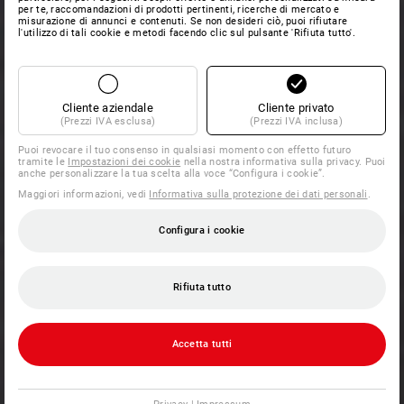
per te, raccomandazioni di prodotti pertinenti, ricerche di mercato e
misurazione di annunci e contenuti. Se non desideri ciò, puoi rifiutare
l'utilizzo di tali cookie e metodi facendo clic sul pulsante 'Rifiuta tutto'.
Cliente aziendale
Cliente privato
(Prezzi IVA esclusa)
(Prezzi IVA inclusa)
Puoi revocare il tuo consenso in qualsiasi momento con effetto futuro
tramite le
Impostazioni dei cookie
nella nostra informativa sulla privacy. Puoi
anche personalizzare la tua scelta alla voce “Configura i cookie”.
Maggiori informazioni, vedi
Informativa sulla protezione dei dati personali
.
Configura i cookie
Rifiuta tutto
Accetta tutti