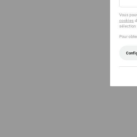
Vous pouv
cookies
d
sélection
Pour obten
Confi