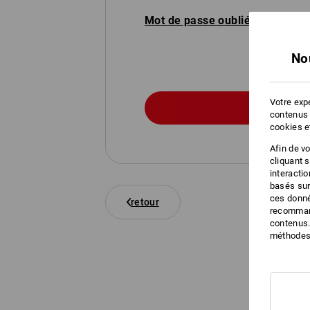
Mot de passe oublié
No
Votre expé
contenus 
cookies e
Afin de v
cliquant 
interacti
basés sur
ces donné
retour
recommand
contenus.
méthodes 