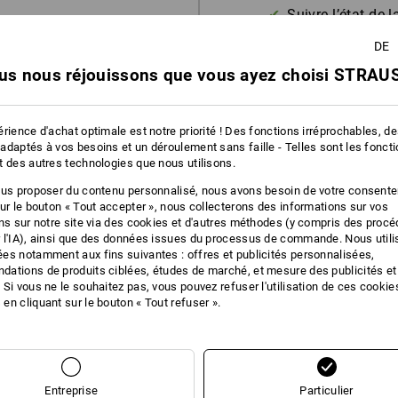
Suivre l’état de
Enregistrer les l
DE
us nous réjouissons que vous ayez choisi STRAUS
rience d'achat optimale est notre priorité ! Des fonctions irréprochables, d
adaptés à vos besoins et un déroulement sans faille - Telles sont les fonct
t des autres technologies que nous utilisons.
ous proposer du contenu personnalisé, nous avons besoin de votre consent
sur le bouton « Tout accepter », nous collecterons des informations sur vos
ons sur notre site via des cookies et d'autres méthodes (y compris des proc
 l'IA), ainsi que des données issues du processus de commande. Nous util
es notamment aux fins suivantes : offres et publicités personnalisées,
ations de produits ciblées, études de marché, et mesure des publicités et
 Si vous ne le souhaitez pas, vous pouvez refuser l'utilisation de ces cookie
en cliquant sur le bouton « Tout refuser ».
Entreprise
Particulier