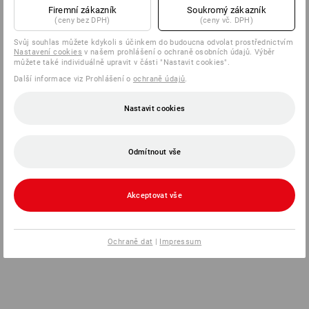
Firemní zákazník
Soukromý zákazník
(ceny bez DPH)
(ceny vč. DPH)
Svůj souhlas můžete kdykoli s účinkem do budoucna odvolat prostřednictvím
zpet
Nastavení cookies
v našem prohlášení o ochraně osobních údajů. Výběr
můžete také individuálně upravit v části "Nastavit cookies".
Další informace viz Prohlášení o
ochraně údajů
.
Nastavit cookies
Odmítnout vše
Akceptovat vše
Ochraně dat
|
Impressum