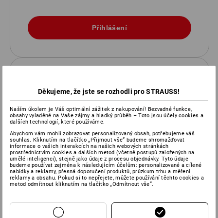
REGISTRUJTE SE TEĎ a využijte
výhod
Děkujeme, že jste se rozhodli pro STRAUSS!
Více funkcí, větší přehled: vaše osobní zákaznická
Naším úkolem je Váš optimální zážitek z nakupování! Bezvadné funkce,
obsahy vyladěné na Vaše zájmy a hladký průběh – Toto jsou účely cookies a
zóna Strauss jednoduše dělá nakupování chytřejším.
dalších technologií, které používáme.
Abychom vám mohli zobrazovat personalizovaný obsah, potřebujeme váš
objednat rychleji a snadněji
souhlas. Kliknutím na tlačítko „Přijmout vše“ budeme shromažďovat
Faktura a datum dodání na první pohled
informace o vašich interakcích na našich webových stránkách
prostřednictvím cookies a dalších metod (včetně postupů založených na
Sledovat stav objednávky/doručení
umělé inteligenci), stejně jako údaje z procesu objednávky. Tyto údaje
budeme používat zejména k následujícím účelům: personalizované a cílené
Uložit seznamy přání a nákupní košík
nabídky a reklamy, přesná doporučení produktů, průzkum trhu a měření
reklamy a obsahu. Pokud si to nepřejete, můžete používání těchto cookies a
metod odmítnout kliknutím na tlačítko „Odmítnout vše“.
Registrace