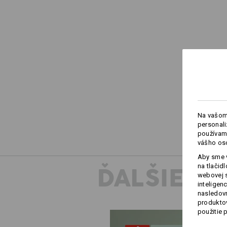
Na vašom
personali
používame
vášho os
Aby sme v
na tlačid
ĎALŠIE I
webovej 
inteligen
nasledovn
produktov
použitie 