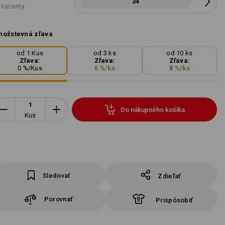
34
 Varianty
ožstevná zľava
od 1 Kus
od 3 ks
od 10 ks
Zľava:
Zľava:
Zľava:
0
%/
Kus
6
%/
ks
8
%/
ks
Do nákupného košíka
Kus
Sledovať
Zdieľať
Porovnať
Prispôsobiť