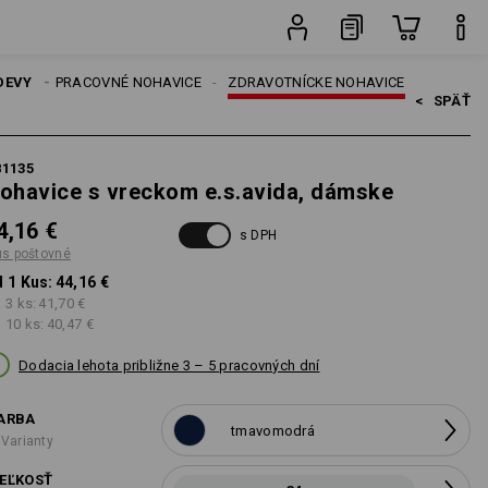
Kus
SKE
DEVY
PRACOVNÉ NOHAVICE
ZDRAVOTNÍCKE NOHAVICE
<   
SPÄŤ
81135
ohavice s vreckom e.s.avida, dámske
4,16 €
s DPH
us poštovné
 1 Kus:
44,16 €
 3 ks:
41,70 €
 10 ks:
40,47 €
Dodacia lehota približne 3 – 5 pracovných dní
ARBA
tmavomodrá
 Varianty
EĽKOSŤ