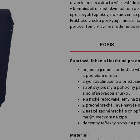
s vreckami e.s.avida to však zvládn
v kombinácii s elastickým pásom a 
športových teplákov, no zároveň sa
Praktické vrecká poskytujú miesto na
poruke. Tomu vravíme moderné odevy
POPIS
Športové, ľahké a flexibilné prac
príjemne jemné a pohodlné vď
s podielom streču
z rýchloschnúceho a priedušn
športový pružný a pohodlný pá
a so sťahovacou šnúrkou
elastické rebrované lemy na z
2 predné vrecká, ľavé navyše
2 našité zadné vrecká s chlo
malým vreckom na zips
decentný reflexný prvok na pra
Material: