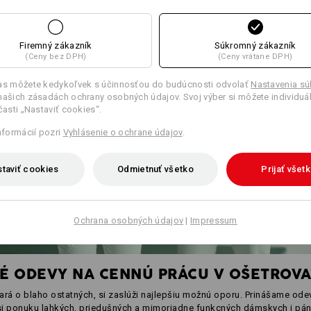
Firemný zákazník
Súkromný zákazník
(Ceny bez DPH)
(Ceny vrátane DPH)
las môžete kedykoľvek s účinnosťou do budúcnosti odvolať
Nastavenia s
našich zásadách ochrany osobných údajov. Svoj výber si môžete individuá
 časti „Nastaviť cookies“.
informácií pozri
Vyhlásenie o ochrane údajov
.
taviť cookies
Odmietnuť všetko
Prijať všet
Ochrana osobných údajov
|
Impressum
É ODEVY NA CENNÚ PRÁCU V OŠETROV
rá o blaho ostatných, si zaslúži najlepšiu možnú oporu. Prinášame ode
e si ponuku lahkých, priedušných a mimoriadne funkcných dámskych i pá