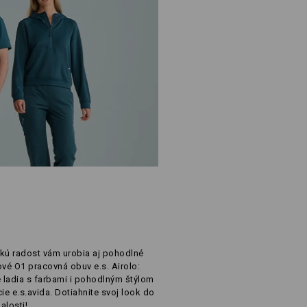
kú radost vám urobia aj pohodlné
vé O1 pracovná obuv e.s. Airolo:
 ladia s farbami i pohodlným štýlom
ie e.s.avida. Dotiahnite svoj look do
alosti!