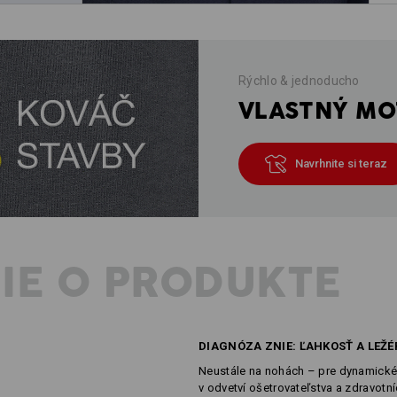
Rýchlo & jednoducho
VLASTNÝ MOT
Navrhnite si teraz
IE O PRODUKTE
DIAGNÓZA ZNIE: ĽAHKOSŤ A LEŽ
Neustále na nohách – pre dynamické 
v odvetví ošetrovateľstva a zdravotníc