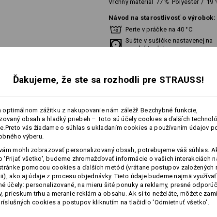
Vrchný materiál
77
%
Polyester
/
19
Návod na starostlivosť o výrobok:
Perte v práčke na 40 °C
Sušte v sušičke nastavenej na
vysokú teplotu
Chemicky nečistiť
Ďakujeme, že ste sa rozhodli pre STRAUSS!
 optimálnom zážitku z nakupovanie nám záleží! Bezchybné funkcie,
zovaný obsah a hladký priebeh – Toto sú účely cookies a ďalších technológ
Prispôsobenie:
.Preto vás žiadame o súhlas s ukladaním cookies a používaním údajov p
viac
obného výberu.
Vytvoriť podľa seba
ám mohli zobrazovať personalizovaný obsah, potrebujeme váš súhlas. Ak
lo 'Prijať všetko', budeme zhromažďovať informácie o vašich interakciách n
NFORMÁCIE
stránke pomocou cookies a ďalších metód (vrátane postupov založených 
cii), ako aj údaje z procesu objednávky. Tieto údaje budeme najmä využívať
é účely: personalizované, na mieru šité ponuky a reklamy, presné odporú
, prieskum trhu a meranie reklám a obsahu. Ak si to neželáte, môžete zam
príslušných cookies a postupov kliknutím na tlačidlo 'Odmietnuť všetko'.