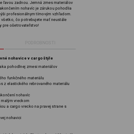
ete ľavou zadnou. Jemná zmes materiálov
zakončením nohavíc je zárukou pohodlia
 pýši profesionálnym tímovým vzhľadom.
 všetko, čo potrebujete mať neustále
 pre ošetrovateľstvo!
PODROBNOSTI
ovné nohavice v cargo štýle
aka pohodlnej zmesi materiálov
ého funkčného materiálu
s z elastického rebrovaného materiálu
akončení nohavíc
 s malým vreckom
pňou
a cargo vrecko na pravej strane s
vej nohavici