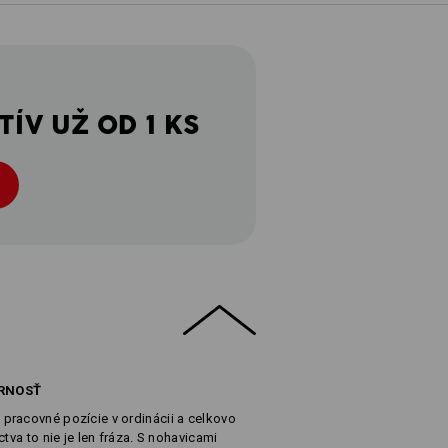
ÍV UŽ OD 1 KS
ÉRNOSŤ
pracovné pozície v ordinácii a celkovo
tva to nie je len fráza. S nohavicami