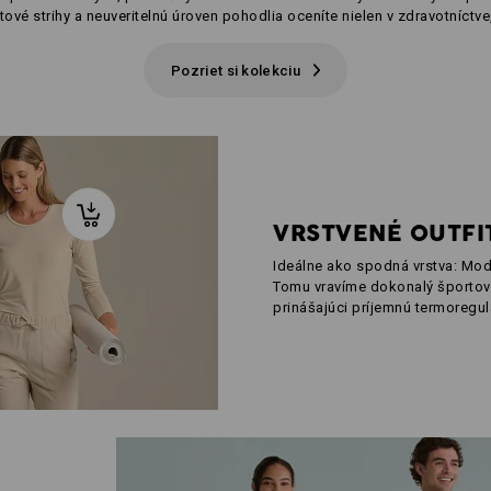
ové strihy a neuveritelnú úroven pohodlia oceníte nielen v zdravotníctve, 
Pozriet si kolekciu
VRSTVENÉ OUTFI
Ideálne ako spodná vrstva: Mod
Tomu vravíme dokonalý športov
prinášajúci príjemnú termoregul