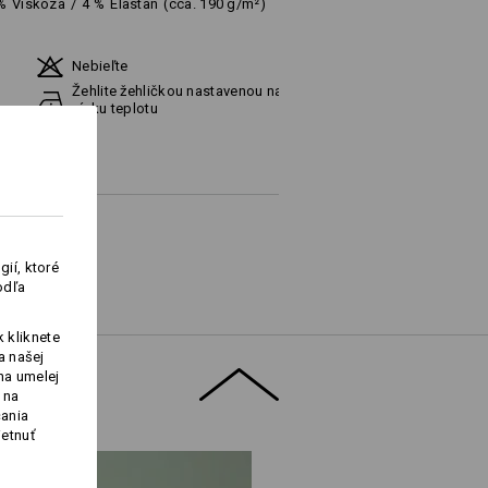
%
Viskóza
/
4
%
Elastan
(cca. 190 g/m²)
Nebieľte
Žehlite žehličkou nastavenou na
nízku teplotu
ií, ktoré
odľa
Logoservice
 kliknete
a našej
na umelej
 na
čania
ietnuť