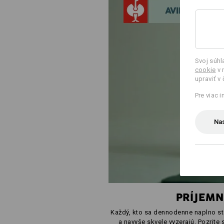
Svoj súh
cookie
v 
upraviť v
Pre viac 
Nas
PRÍJEMN
Každý, kto sa dennodenne naplno sta
a navyše skvele vyzerajú. Pozrit