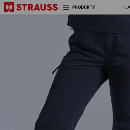
PRODUKTY
Nohavice s vreckom
tmavo
e.s.avida, dámske