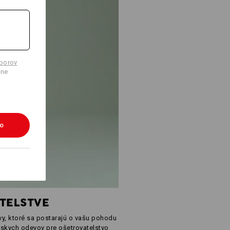
úborov
lne
ko
ATELSTVE
vy, ktoré sa postarajú o vašu pohodu
nskych odevov pre ošetrovatelstvo