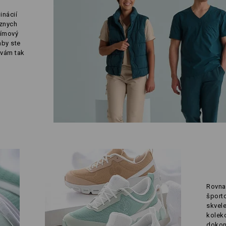
inácií
ôznych
tímový
aby ste
 vám tak
Rovna
športo
skvele
kolekc
dokon