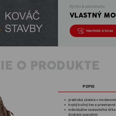
Rýchlo & jednoducho
VLASTNÝ MOT
Navrhnite si teraz
IE O PRODUKTE
POPIS
praktická zástera v modernom
trojitý bočný šev a priestranné
individuálne nastaviteľná šírk
širokými popruhmi