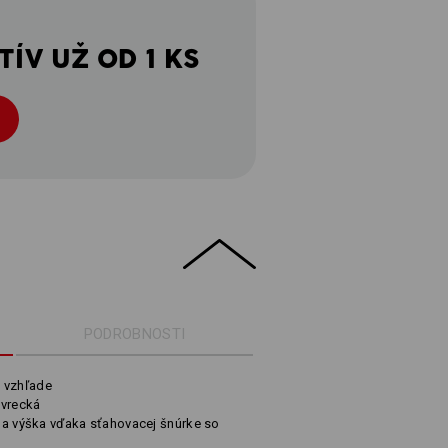
ÍV UŽ OD 1 KS
PODROBNOSTI
 vzhľade
 vrecká
a a výška vďaka sťahovacej šnúrke so