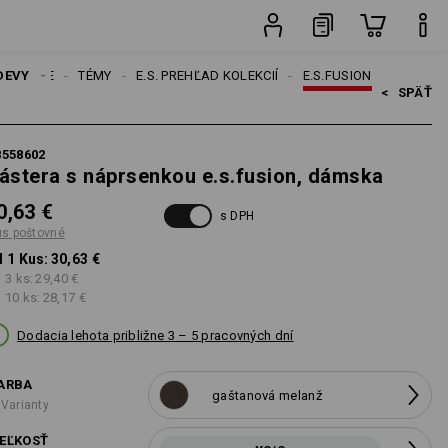
é
Kus
DEVY
DÁMSKE
TÉMY
E.S. PREHĽAD KOLEKCIÍ
E.S.FUSION
<   
SPÄŤ
8558602
ástera s náprsenkou e.s.fusion, dámska
0,63 €
s DPH
us poštovné
 1 Kus:
30,63 €
 3 ks:
29,40 €
 10 ks:
28,17 €
Dodacia lehota približne 3 – 5 pracovných dní
ARBA
gaštanová melanž
 Varianty
EĽKOSŤ