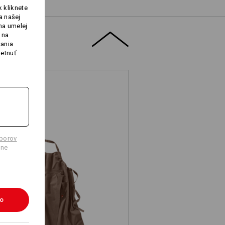
 kliknete
a našej
na umelej
 na
čania
ietnuť
úborov
lne
ástera s náprsenkou e.s.fusion,
dámska
ko