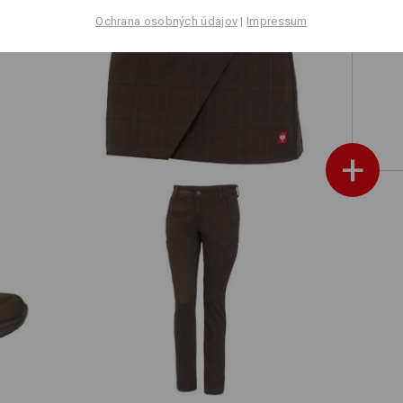
Ochrana osobných údajov
|
Impressum
mske
Profesionálna sukňa e.s.fusion
+
e
Pracovné nohavice e.s. chino, dámske
ukazovať ďalej