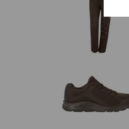
Pracovné nohavice e.s. base, dá
e.s. O1 pracovná obuv Asterop