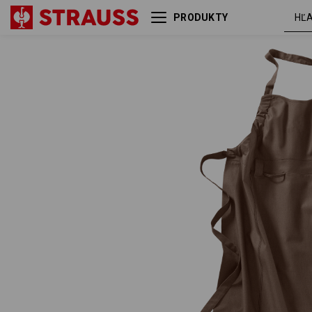
PRODUKTY
Zástera s náprsenkou
gaštano
e.s.fusion, dámska
melanž