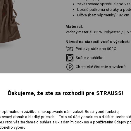
zaväzovanie vpredu alebo vz
bočné pútko na uteráky a po
Dĺžka (bez náprsenky): 82 cm
Material:
Vrchný materiál
65
%
Polyester
/
35
Návod na starostlivosť o výrobok:
Perte v práčke na 60 °C
Sušte v sušičke
Chemické čistenie povolené
Ďakujeme, že ste sa rozhodli pre STRAUSS!
Prispôsobenie:
 optimálnom zážitku z nakupovanie nám záleží! Bezchybné funkcie,
zovaný obsah a hladký priebeh – Toto sú účely cookies a ďalších technológ
Vytvoriť podľa seba
.Preto vás žiadame o súhlas s ukladaním cookies a používaním údajov p
obného výberu.