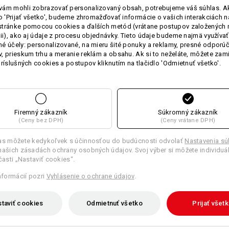
ám mohli zobrazovať personalizovaný obsah, potrebujeme váš súhlas. Ak
lo 'Prijať všetko', budeme zhromažďovať informácie o vašich interakciách n
stránke pomocou cookies a ďalších metód (vrátane postupov založených 
TCH
cii), ako aj údaje z procesu objednávky. Tieto údaje budeme najmä využívať
é účely: personalizované, na mieru šité ponuky a reklamy, presné odporú
, prieskum trhu a meranie reklám a obsahu. Ak si to neželáte, môžete zam
príslušných cookies a postupov kliknutím na tlačidlo 'Odmietnuť všetko'.
Firemný zákazník
Súkromný zákazník
(Ceny bez DPH)
(Ceny vrátane DPH)
Pracovné nohavice e.s. pocket,
dámske
las môžete kedykoľvek s účinnosťou do budúcnosti odvolať
Nastavenia s
našich zásadách ochrany osobných údajov. Svoj výber si môžete individuá
 časti „Nastaviť cookies“.
informácií pozri
Vyhlásenie o ochrane údajov
.
Z
taviť cookies
Odmietnuť všetko
Prijať všet