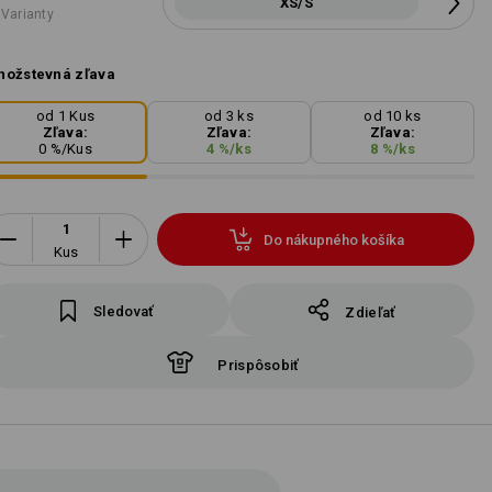
XS/S
 Varianty
ožstevná zľava
od 1 Kus
od 3 ks
od 10 ks
Zľava:
Zľava:
Zľava:
0
%/
Kus
4
%/
ks
8
%/
ks
Do nákupného košíka
Kus
Sledovať
Zdieľať
Prispôsobiť