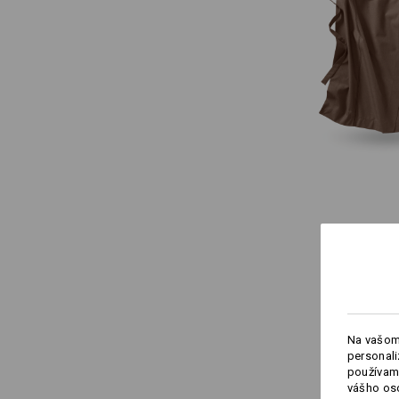
Na vašom
personali
používame
vášho os