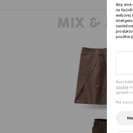
Aby sme v
na tlačid
webovej 
MIX & MA
inteligen
nasledovn
produktov
použitie 
Zástera e.s.fusion, dámska
Svoj súh
cookie
v 
upraviť v
Pre viac 
Nas