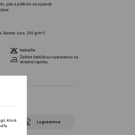
adu, pás s pútkom na opasok
dobne
%
Bavlna
(cca. 235 g/m²)
Nebieľte
Žehlite žehličkou nastavenou na
strednú teplotu
ií, ktoré
Logoservice
odľa