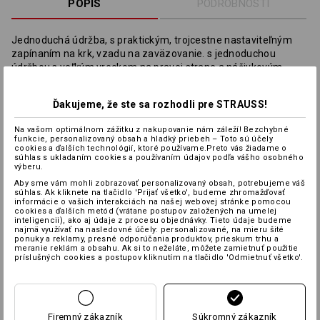
POPIS
PODROBNOSTI
Jednoduchá údržba, s praktickým, trojcestne nastaviteľným
zapínaním na krk, vzadu na zaväzovanie. s jednoduchou
údržbou s veľkým vreckom na pravej strane a nášivkovým
vreckom na mobil a pero, s kontrastným prešívaním.
Univerzálna veľkosť.
Ďakujeme, že ste sa rozhodli pre STRAUSS!
Material:
Na vašom optimálnom zážitku z nakupovanie nám záleží! Bezchybné
Vrchný materiál
65
%
Polyester
/
35
%
Bavlna
funkcie, personalizovaný obsah a hladký priebeh – Toto sú účely
cookies a ďalších technológií, ktoré používame.Preto vás žiadame o
súhlas s ukladaním cookies a používaním údajov podľa vášho osobného
Návod na starostlivosť o výrobok:
výberu.
Aby sme vám mohli zobrazovať personalizovaný obsah, potrebujeme váš
súhlas. Ak kliknete na tlačidlo 'Prijať všetko', budeme zhromažďovať
informácie o vašich interakciách na našej webovej stránke pomocou
cookies a ďalších metód (vrátane postupov založených na umelej
inteligencii), ako aj údaje z procesu objednávky. Tieto údaje budeme
najmä využívať na nasledovné účely: personalizované, na mieru šité
ponuky a reklamy, presné odporúčania produktov, prieskum trhu a
meranie reklám a obsahu. Ak si to neželáte, môžete zamietnuť použitie
Informácie o výrobcovi:
Bernhard Leiber KG | Kreuzkamp 4 |
príslušných cookies a postupov kliknutím na tlačidlo 'Odmietnuť všetko'.
DE 49688 Lastrup | info@leiber.de
Firemný zákazník
Súkromný zákazník