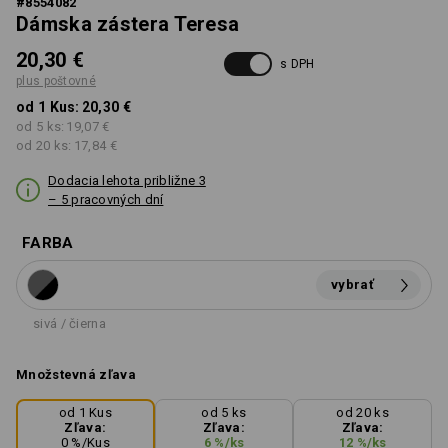
#
8554082
Dámska zástera Teresa
20,30 €
s DPH
plus poštovné
od 1 Kus:
20,30 €
od 5 ks:
19,07 €
od 20 ks:
17,84 €
Dodacia lehota približne 3
– 5 pracovných dní
FARBA
vybrať
sivá / čierna
Množstevná zľava
od 1 Kus
od 5 ks
od 20 ks
Zľava:
Zľava:
Zľava:
0
%/
Kus
6
%/
ks
12
%/
ks