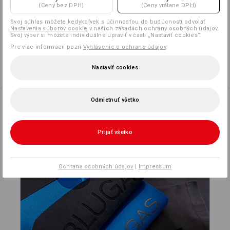
Prispôsobenie:
(Ceny bez DPH)
(Ceny vrátane DPH)
Svoj súhlas môžete kedykoľvek s účinnosťou do budúcnosti odvolať
Vytvoriť podľa seba
Nastavenia súborov cookie
v našich zásadách ochrany osobných údajov.
Svoj výber si môžete individuálne upraviť v časti „Nastaviť cookies“.
Pre viac informácií pozri
Vyhlásenie o ochrane údajov
.
Logoservice
viac
Nastaviť cookies
Odmietnuť všetko
Prijať všetko
PRISPÔSOBIŤ
Ochrana osobných údajov
|
Impressum