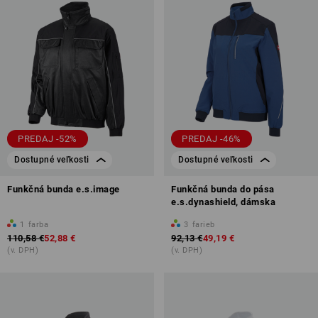
PREDAJ -52%
PREDAJ -46%
Dostupné veľkosti
Dostupné veľkosti
Funkčná bunda e.s.image
Funkčná bunda do pása
e.s.dynashield, dámska
1
farba
3
farieb
110,58 €
52,88 €
92,13 €
49,19 €
(v. DPH)
(v. DPH)