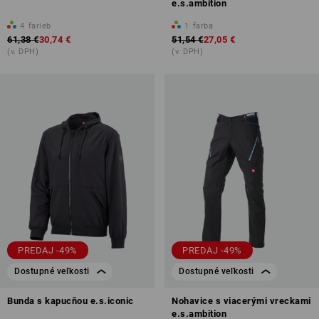
e.s.ambition
4
farieb
1
farba
61,38 €
30,74 €
51,54 €
27,05 €
(v. DPH)
(v. DPH)
PREDAJ -49%
PREDAJ -49%
Dostupné veľkosti
Dostupné veľkosti
Bunda s kapucňou e.s.iconic
Nohavice s viacerými vreckami
e.s.ambition