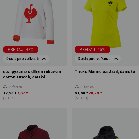
PREDAJ -42%
PREDAJ -45%
Dostupné veľkosti
Dostupné veľkosti
e.s. pyžamo s dlhým rukávom
Tričko Merino e.s.trail, dámske
cotton stretch, detské
2
farieb
2
farieb
12,92 €
7,37 €
51,54 €
28,28 €
(v. DPH)
(v. DPH)