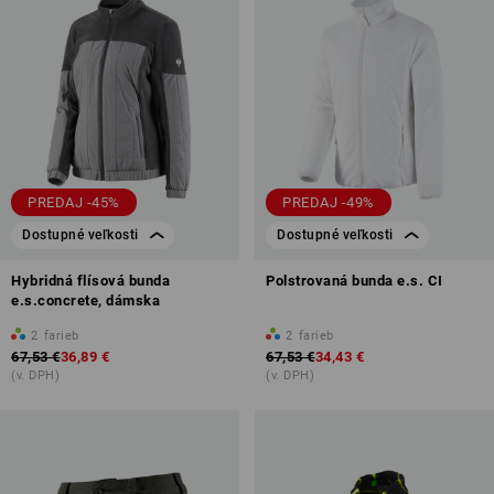
PREDAJ -45%
PREDAJ -49%
Dostupné veľkosti
Dostupné veľkosti
Hybridná flísová bunda
Polstrovaná bunda e.s. CI
e.s.concrete, dámska
2
farieb
2
farieb
67,53 €
36,89 €
67,53 €
34,43 €
(v. DPH)
(v. DPH)