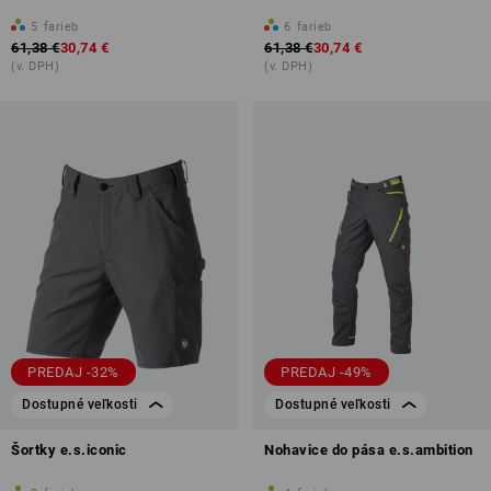
5
farieb
6
farieb
61,38 €
30,74 €
61,38 €
30,74 €
(v. DPH)
(v. DPH)
PREDAJ -32%
PREDAJ -49%
Dostupné veľkosti
Dostupné veľkosti
Šortky e.s.iconic
Nohavice do pása e.s.ambition