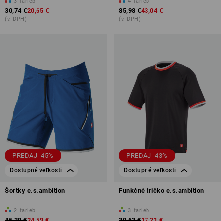
3
farieb
4
farieb
30,74 €
20,65 €
85,98 €
43,04 €
(v. DPH)
(v. DPH)
PREDAJ -45%
PREDAJ -43%
Dostupné veľkosti
Dostupné veľkosti
Šortky e.s.ambition
Funkčné tričko e.s.ambition
2
farieb
3
farieb
45,39 €
24,59 €
30,63 €
17,21 €