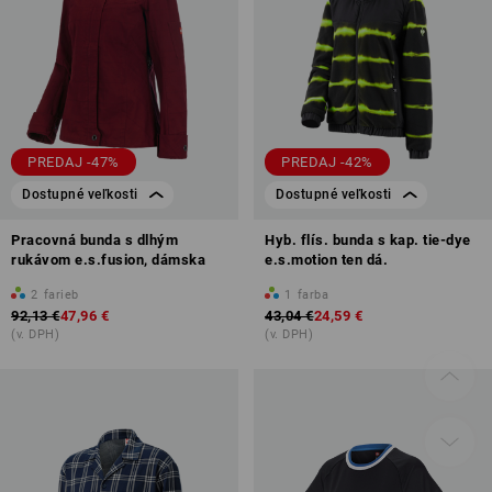
PREDAJ -47%
PREDAJ -42%
Dostupné veľkosti
Dostupné veľkosti
Pracovná bunda s dlhým
Hyb. flís. bunda s kap. tie-dye
rukávom e.s.fusion, dámska
e.s.motion ten dá.
2
farieb
1
farba
92,13 €
47,96 €
43,04 €
24,59 €
(v. DPH)
(v. DPH)