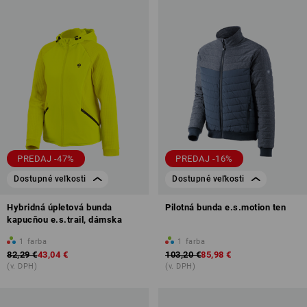
PREDAJ -47%
PREDAJ -16%
Dostupné veľkosti
Dostupné veľkosti
Hybridná úpletová bunda
Pilotná bunda e.s.motion ten
kapucňou e.s.trail, dámska
1
farba
1
farba
82,29 €
43,04 €
103,20 €
85,98 €
(v. DPH)
(v. DPH)