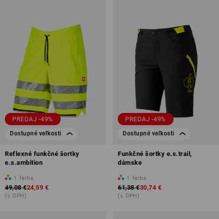
PREDAJ -49%
PREDAJ -49%
Dostupné veľkosti
Dostupné veľkosti
Reflexné funkčné šortky
Funkčné šortky e.s.trail,
e.s.ambition
dámske
1
farba
1
farba
49,08 €
24,59 €
61,38 €
30,74 €
(v. DPH)
(v. DPH)