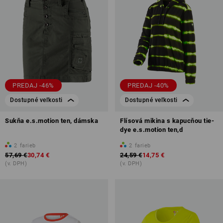
PREDAJ -46%
PREDAJ -40%
Dostupné veľkosti
Dostupné veľkosti
Sukňa e.s.motion ten, dámska
Flísová mikina s kapucňou tie-
dye e.s.motion ten,d
2
farieb
2
farieb
57,69 €
30,74 €
24,59 €
14,75 €
(v. DPH)
(v. DPH)