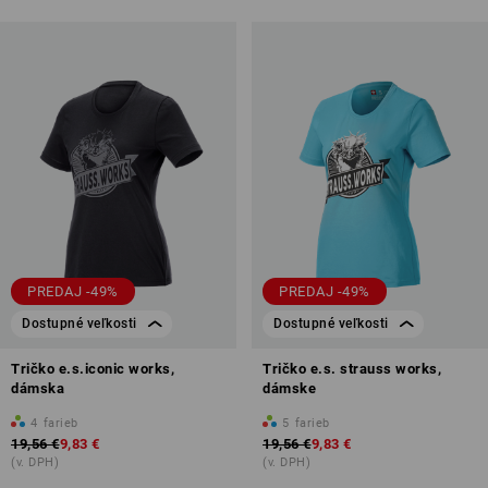
PREDAJ -49%
PREDAJ -49%
Dostupné veľkosti
Dostupné veľkosti
Tričko e.s.iconic works,
Tričko e.s. strauss works,
dámska
dámske
4
farieb
5
farieb
19,56 €
9,83 €
19,56 €
9,83 €
(v. DPH)
(v. DPH)