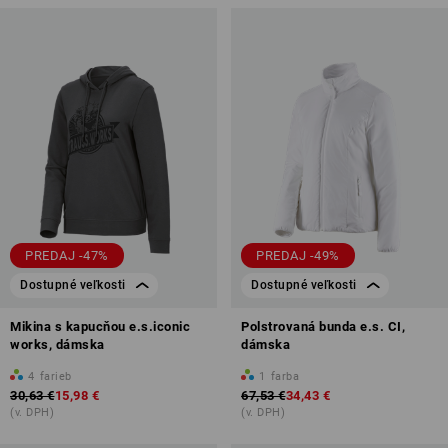
PREDAJ -47%
PREDAJ -49%
Dostupné veľkosti
Dostupné veľkosti
Mikina s kapucňou e.s.iconic
Polstrovaná bunda e.s. CI,
works, dámska
dámska
4
farieb
1
farba
30,63 €
15,98 €
67,53 €
34,43 €
(v. DPH)
(v. DPH)