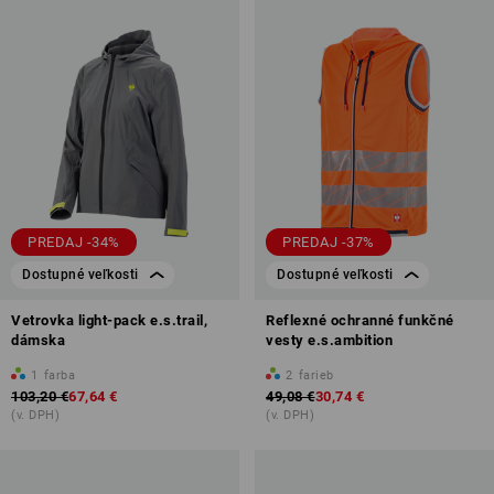
PREDAJ -34%
PREDAJ -37%
Dostupné veľkosti
Dostupné veľkosti
Vetrovka light-pack e.s.trail,
Reflexné ochranné funkčné
dámska
vesty e.s.ambition
1
farba
2
farieb
103,20 €
67,64 €
49,08 €
30,74 €
(v. DPH)
(v. DPH)