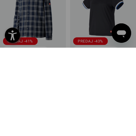
PREDAJ -41%
PREDAJ -43%
Dostupné veľkosti
Dostupné veľkosti
e.s. vrchný diel károvaného
Funkčné tričko e.s.ambition,
pyžama
dámske
2
farieb
3
farieb
20,90 €
12,29 €
30,63 €
17,21 €
(v. DPH)
(v. DPH)