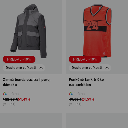
PREDAJ -49%
PREDAJ -49%
Dostupné veľkosti
Dostupné veľkosti
Zimná bunda e.s.trail pure,
Funkčné tank tričko
dámska
e.s.ambition
1
farba
1
farba
122,88 €
61,49 €
49,08 €
24,59 €
(v. DPH)
(v. DPH)