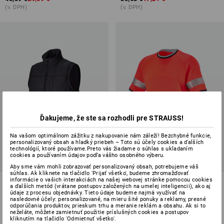
(v. DPH)
(v. DPH)
Ďakujeme, že ste sa rozhodli pre STRAUSS!
Na vašom optimálnom zážitku z nakupovanie nám záleží! Bezchybné funkcie,
personalizovaný obsah a hladký priebeh – Toto sú účely cookies a ďalších
PREDAJ -45%
PREDAJ -42%
technológií, ktoré používame.Preto vás žiadame o súhlas s ukladaním
cookies a používaním údajov podľa vášho osobného výberu.
Dostupné veľkosti
Dostupné veľkosti
Aby sme vám mohli zobrazovať personalizovaný obsah, potrebujeme váš
súhlas. Ak kliknete na tlačidlo 'Prijať všetko', budeme zhromažďovať
informácie o vašich interakciách na našej webovej stránke pomocou cookies
Vesta e.s.iconic
Reflexné ochranné funkčné
a ďalších metód (vrátane postupov založených na umelej inteligencii), ako aj
tričko e.s.ambition
údaje z procesu objednávky. Tieto údaje budeme najmä využívať na
nasledovné účely: personalizované, na mieru šité ponuky a reklamy, presné
odporúčania produktov, prieskum trhu a meranie reklám a obsahu. Ak si to
3
farieb
3
farieb
neželáte, môžete zamietnuť použitie príslušných cookies a postupov
67,53 €
36,89 €
42,93 €
24,59 €
kliknutím na tlačidlo 'Odmietnuť všetko'.