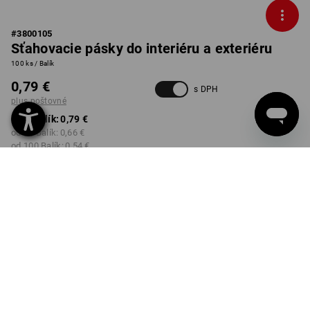
#
3800105
Sťahovacie pásky do interiéru a exteriéru
100 ks / Balík
0,79 €
s DPH
plus poštovné
od 1 Balík:
0,79 €
od 20 Balík:
0,66 €
od 100 Balík:
0,54 €
Dodacia lehota približne 3 –
5 pracovných dní
FARBA
VERZIA
98 x 2,5 mm
vybrať
vybrať
čierna
Množstevná zľava