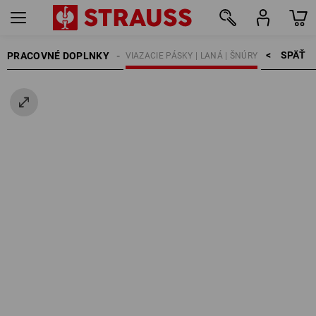
SPÄŤ    >
PRACOVNÉ DOPLNKY
UPEVŇOVACIA TECHNIKA
VIAZACIE PÁSKY | LANÁ | ŠNÚRY