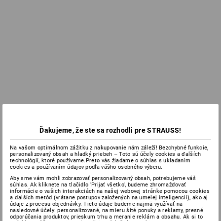
Ďakujeme, že ste sa rozhodli pre STRAUSS!
Na vašom optimálnom zážitku z nakupovanie nám záleží! Bezchybné funkcie,
personalizovaný obsah a hladký priebeh – Toto sú účely cookies a ďalších
technológií, ktoré používame.Preto vás žiadame o súhlas s ukladaním
cookies a používaním údajov podľa vášho osobného výberu.
Aby sme vám mohli zobrazovať personalizovaný obsah, potrebujeme váš
súhlas. Ak kliknete na tlačidlo 'Prijať všetko', budeme zhromažďovať
informácie o vašich interakciách na našej webovej stránke pomocou cookies
a ďalších metód (vrátane postupov založených na umelej inteligencii), ako aj
údaje z procesu objednávky. Tieto údaje budeme najmä využívať na
nasledovné účely: personalizované, na mieru šité ponuky a reklamy, presné
odporúčania produktov, prieskum trhu a meranie reklám a obsahu. Ak si to