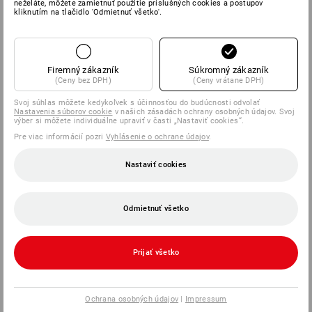
neželáte, môžete zamietnuť použitie príslušných cookies a postupov
kliknutím na tlačidlo 'Odmietnuť všetko'.
Firemný zákazník
Súkromný zákazník
(Ceny bez DPH)
(Ceny vrátane DPH)
Svoj súhlas môžete kedykoľvek s účinnosťou do budúcnosti odvolať
Nastavenia súborov cookie
v našich zásadách ochrany osobných údajov. Svoj
výber si môžete individuálne upraviť v časti „Nastaviť cookies“.
Pre viac informácií pozri
Vyhlásenie o ochrane údajov
.
Nastaviť cookies
Odmietnuť všetko
Prijať všetko
Ochrana osobných údajov
|
Impressum