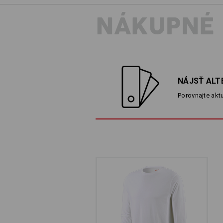
NÁKUPNÉ
1 TRI
NÁJSŤ ALT
Porovnajte aktu