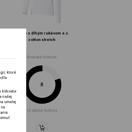
až o 3 až 5 %.
Tričko s dlhým rukávom e.s.
cotton stretch
Logoservice
Rovnaké funkcie:
ií, ktoré
trih, predlžená
odľa
 dlhšie rukávy
8
 kliknete
m e.s. cotton, long fit
a našej
na umelej
 na
+2 ďalšie funkcie
čania
ietnuť