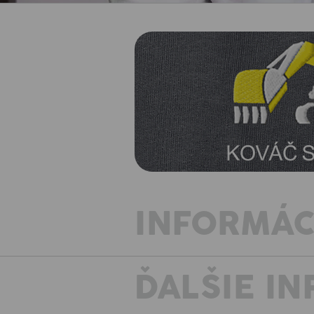
INFORMÁC
ĎALŠIE I