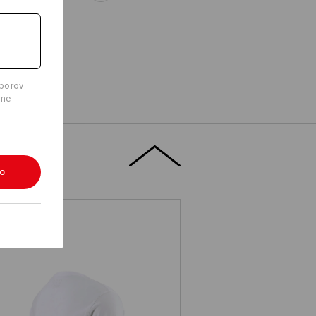
úborov
lne
ko