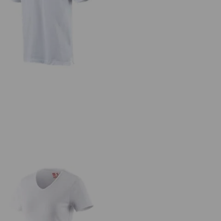
Polo tričko e.s. cotton