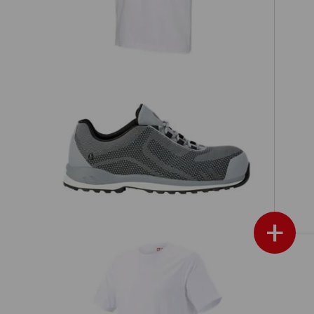
Tr
e.s. S3 bezpečnostné poltopánky
it
Zardik low
+