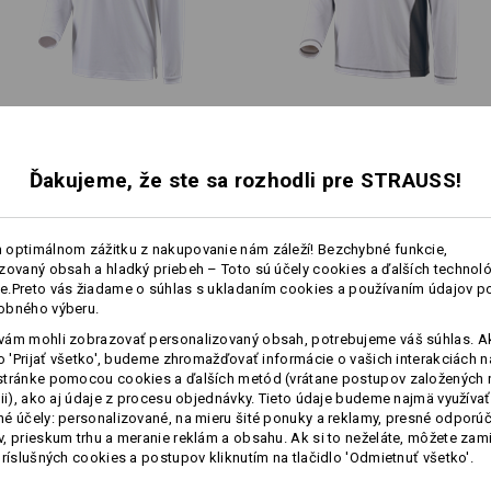
Čistá bavlna sa môže pri praní zraziť 
Prispôsobenie:
Polo tričko s dlhým rukávom
Tričko s dlhým rukávom e.s.​
e.s. cotton pocket
active cotton
Vytvoriť podľa seba
Ďakujeme, že ste sa rozhodli pre STRAUSS!
Rovnaké funkcie:
Rovnaké funkcie:
 optimálnom zážitku z nakupovanie nám záleží! Bezchybné funkcie,
zovaný obsah a hladký priebeh – Toto sú účely cookies a ďalších technológ
ný
moderný s
.Preto vás žiadame o súhlas s ukladaním cookies a používaním údajov p
dlžka a
obného výberu.
9
9
ám mohli zobrazovať personalizovaný obsah, potrebujeme váš súhlas. Ak
m e.s. cotton
Tricko s dlhým rukávo
lo 'Prijať všetko', budeme zhromažďovať informácie o vašich interakciách n
stránke pomocou cookies a ďalších metód (vrátane postupov založených 
cii), ako aj údaje z procesu objednávky. Tieto údaje budeme najmä využívať
+2 ďalšie funkcie
é účely: personalizované, na mieru šité ponuky a reklamy, presné odporú
, prieskum trhu a meranie reklám a obsahu. Ak si to neželáte, môžete zam
príslušných cookies a postupov kliknutím na tlačidlo 'Odmietnuť všetko'.