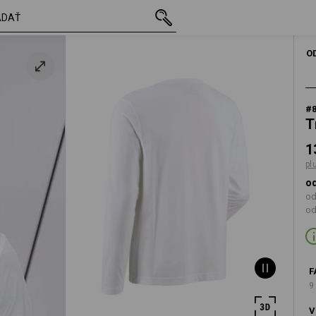
s DPH
13,41 €
XS
a
plus poštovné
O
#
T
1
pl
od
od
od
F
9
V