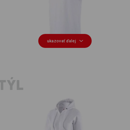
on
Tričko e.s. cotton, long fit
ukazovať ďalej
TÝL