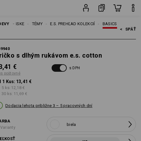
Kus
DEVY
PÁNSKE
TÉMY
E.S. PREHĽAD KOLEKCIÍ
BASICS
<   
SPÄŤ
89940
ričko s dlhým rukávom e.s. cotton
3,41 €
s DPH
us poštovné
 1 Kus:
13,41 €
 5 ks:
12,18 €
 30 ks:
11,69 €
Dodacia lehota približne 3 – 5 pracovných dní
ARBA
biela
 Varianty
EĽKOSŤ