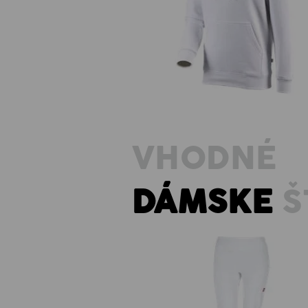
Mikina s kapucňou e.s. poly cott
VHODNÉ
DÁMSKE
Š