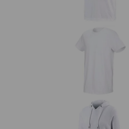
Tričko e.s. cotton stretch, long f