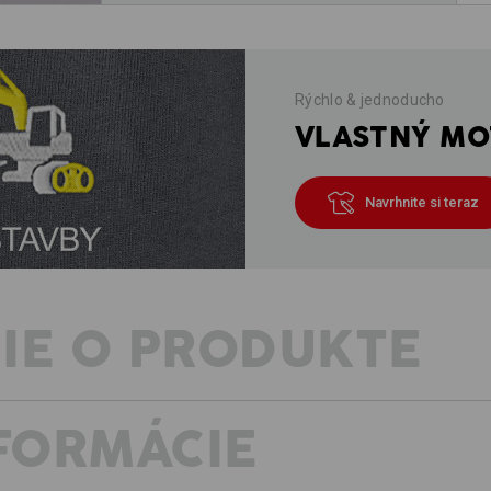
Rýchlo & jednoducho
VLASTNÝ MOT
Navrhnite si teraz
IE O PRODUKTE
NFORMÁCIE
Nadčasové, decentné a nesmierne poho
ideálna voľba, keď chcete svoj šatní
Tento kvalitný bavlnený model sa dá 
a sviežo žiari aj pri dlhodobom nosen