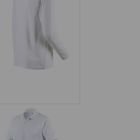
ičko s dlhým rukávom e.s. cotton