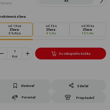
XS
 Varianty
ožstevná zľava
od 1 Kus
od 5 ks
od 30 ks
Zľava:
Zľava:
Zľava:
0
%/
Kus
9
%/
ks
13
%/
ks
Do nákupného košíka
Kus
Sledovať
Zdieľať
Porovnať
Prispôsobiť