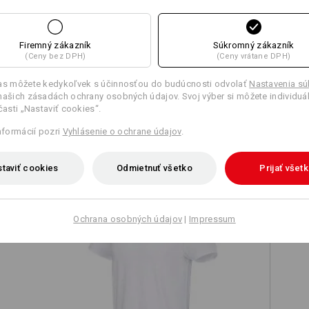
Firemný zákazník
Súkromný zákazník
(Ceny bez DPH)
(Ceny vrátane DPH)
Porovnať všetky podrobnosti
las môžete kedykoľvek s účinnosťou do budúcnosti odvolať
Nastavenia s
našich zásadách ochrany osobných údajov. Svoj výber si môžete individuá
 časti „Nastaviť cookies“.
informácií pozri
Vyhlásenie o ochrane údajov
.
TCH
taviť cookies
Odmietnuť všetko
Prijať všet
Ochrana osobných údajov
|
Impressum
Tričko e.s. cotton stretch