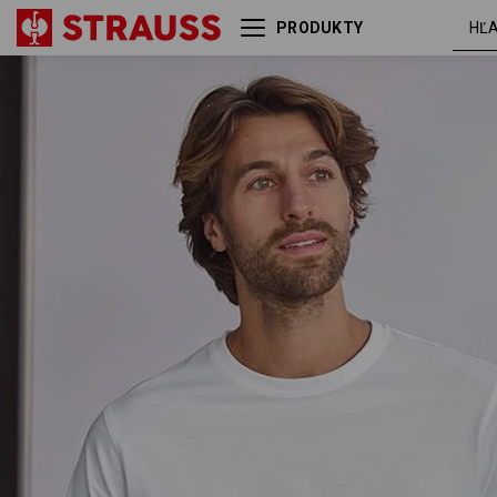
PRODUKTY
Tričko s dlhým rukávom e.s.
biel
cotton