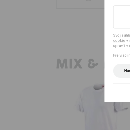
Svoj súh
cookie
v 
upraviť v
Pre viac 
MIX & MA
Nas
Tričko e.s. cotton