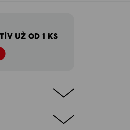
ÍV UŽ OD 1 KS
dlné: e.s. tričko s dlhými rukávmi je
k obohatiť o všestranne využiteľný kúsok.
prať pri vysokých teplotách, je odolný
í.