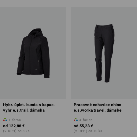
Hybr. úplet. bunda s kapuc.
Pracovné nohavice chino
vyhr e.s.trail, dámska
e.s.work&travel, dámske
1
farba
4
farieb
od
122,88 €
od
55,23 €
(v. DPH) od 3 ks
(v. DPH) od 10 ks