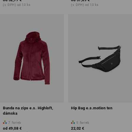
(v. DPH) od 10 ks
(v. DPH) od 10 ks
Bunda na zips e.s. Highloft,
Hip Bag e.s.motion ten
dámska
7
farieb
5
farieb
od
49,08 €
22,02 €