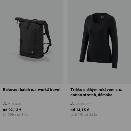
Rolovací batoh e.s.work&travel
Tričko s dlhým rukávom e.s.
cotton stretch, dámske
2
farieb
26
farieb
od
92,13 €
od
14,15 €
(v. DPH) od 3 ks
(v. DPH) od 30 ks