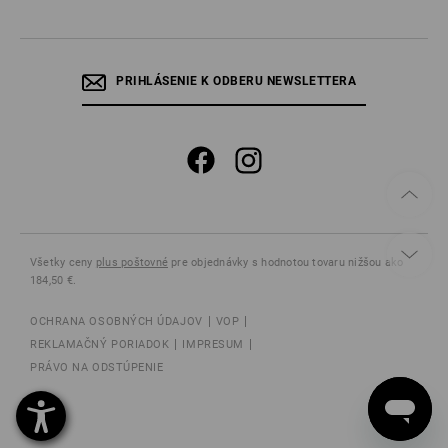
PRIHLÁSENIE K ODBERU NEWSLETTERA
Všetky ceny
plus poštovné
pre objednávky s hodnotou tovaru nižšou ako
184,50 €.
OCHRANA OSOBNÝCH ÚDAJOV
VOP
REKLAMAČNÝ PORIADOK
IMPRESUM
PRÁVO NA ODSTÚPENIE