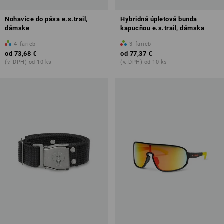
Nohavice do pása e.s.trail,
Hybridná úpletová bunda
dámske
kapucňou e.s.trail, dámska
4
farieb
3
farieb
od
73,68 €
od
77,37 €
(v. DPH) od 10 ks
(v. DPH) od 10 ks