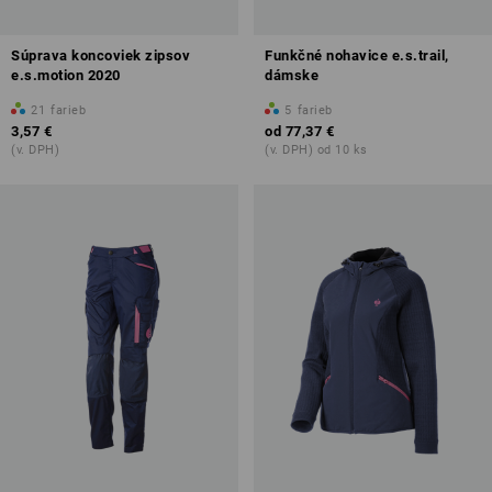
Súprava koncoviek zipsov
Funkčné nohavice e.s.trail,
e.s.motion 2020
dámske
21
farieb
5
farieb
3,57 €
od
77,37 €
(v. DPH)
(v. DPH) od 10 ks