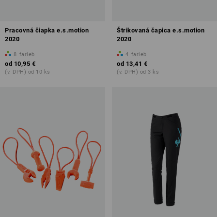
Pracovná čiapka e.s.motion
Štrikovaná čapica e.s.motion
2020
2020
8
farieb
4
farieb
od
10,95 €
od
13,41 €
(v. DPH) od 10 ks
(v. DPH) od 3 ks