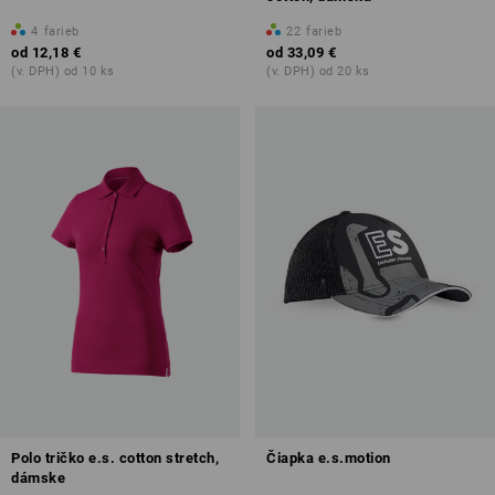
4
farieb
22
farieb
od
12,18 €
od
33,09 €
(v. DPH) od 10 ks
(v. DPH) od 20 ks
Polo tričko e.s. cotton stretch,
Čiapka e.s.motion
dámske