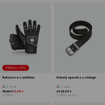
PREDAJ -47%
Rukavice e.s.ambition
Kožený opasok e.s.vintage
3
farieb
1
farba
30,63 €
15,98 €
od
26,94 €
(v. DPH)
(v. DPH) od 3 ks