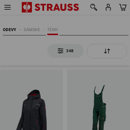
348
ODEVY
DÁMSKE
TÉMY
348