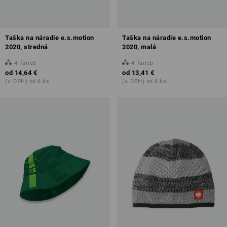
Taška na náradie e.s.motion
Taška na náradie e.s.motion
2020, stredná
2020, malá
4
farieb
4
farieb
od
14,64 €
od
13,41 €
(v. DPH) od 6 ks
(v. DPH) od 6 ks