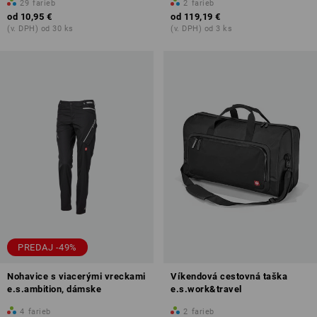
29
farieb
2
farieb
od
10,95 €
od
119,19 €
(v. DPH) od 30 ks
(v. DPH) od 3 ks
PREDAJ -49%
Nohavice s viacerými vreckami
Víkendová cestovná taška
e.s.ambition, dámske
e.s.work&travel
4
farieb
2
farieb