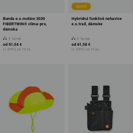
NOVÉ
Bunda e.s.motion 2020
Hybridná funkčné nohavice
FIBERTWIN® clima-pro,
e.s.trail, dámske
dámska
9
farieb
6
farieb
od
51,54 €
od
61,38 €
(v. DPH) od 10 ks
(v. DPH) od 10 ks