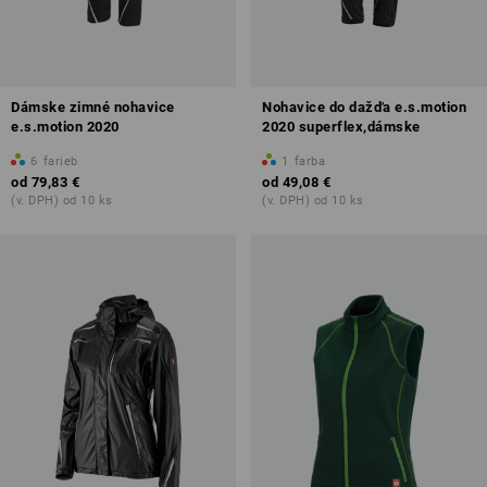
Dámske zimné nohavice
Nohavice do dažďa e.s.motion
e.s.motion 2020
2020 superflex,dámske
6
farieb
1
farba
od
79,83 €
od
49,08 €
(v. DPH) od 10 ks
(v. DPH) od 10 ks