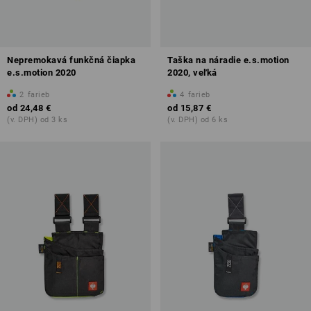
Nepremokavá funkčná čiapka
Taška na náradie e.s.motion
e.s.motion 2020
2020, veľká
2
farieb
4
farieb
od
24,48 €
od
15,87 €
(v. DPH) od 3 ks
(v. DPH) od 6 ks