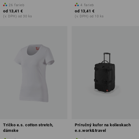
26
farieb
4
farieb
od
13,41 €
od
13,41 €
(v. DPH) od 30 ks
(v. DPH) od 10 ks
Tričko e.s. cotton stretch,
Príručný kufor na kolieskach
dámske
e.s.work&travel