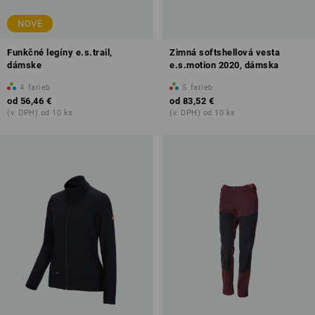
NOVÉ
Funkčné legíny e.s.trail,
Zimná softshellová vesta
dámske
e.s.motion 2020, dámska
4
farieb
5
farieb
od
56,46 €
od
83,52 €
(v. DPH) od 10 ks
(v. DPH) od 10 ks