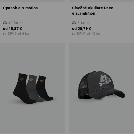
Opasok e.s.motion
Slnečné okuliare Race
e.s.ambition
10
farieb
5
farieb
od
15,87 €
od
20,79 €
(v. DPH) od 6 ks
(v. DPH) od 10 ks