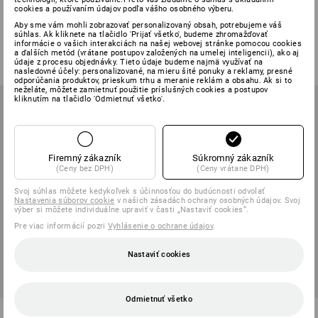
Pracovné jazzové nohavice
Dámske nohavice e.s.motion
cookies a používaním údajov podľa vášho osobného výberu.
e.s.
2020
Aby sme vám mohli zobrazovať personalizovaný obsah, potrebujeme váš
súhlas. Ak kliknete na tlačidlo 'Prijať všetko', budeme zhromažďovať
4
farieb
12
farieb
informácie o vašich interakciách na našej webovej stránke pomocou cookies
od
40,47 €
od
67,53 €
a ďalších metód (vrátane postupov založených na umelej inteligencii), ako aj
údaje z procesu objednávky. Tieto údaje budeme najmä využívať na
(v. DPH) od 10 ks
(v. DPH) od 20 ks
nasledovné účely: personalizované, na mieru šité ponuky a reklamy, presné
odporúčania produktov, prieskum trhu a meranie reklám a obsahu. Ak si to
neželáte, môžete zamietnuť použitie príslušných cookies a postupov
kliknutím na tlačidlo 'Odmietnuť všetko'.
Firemný zákazník
Súkromný zákazník
(Ceny bez DPH)
(Ceny vrátane DPH)
Svoj súhlas môžete kedykoľvek s účinnosťou do budúcnosti odvolať
Nastavenia súborov cookie
v našich zásadách ochrany osobných údajov. Svoj
výber si môžete individuálne upraviť v časti „Nastaviť cookies“.
Pre viac informácií pozri
Vyhlásenie o ochrane údajov
.
Nastaviť cookies
Odmietnuť všetko
Pracovná brašna e.s.motion
Tričko e.s.cotton, výstrih do V,