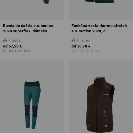
Bunda do dažďa e.s.motion
Funkčná vesta thermo stretch
2020 superflex, dámska
e.s.motion 2020, d
1
farba
8
farieb
od
67,53 €
od
36,78 €
(v. DPH) od 10 ks
(v. DPH) od 10 ks