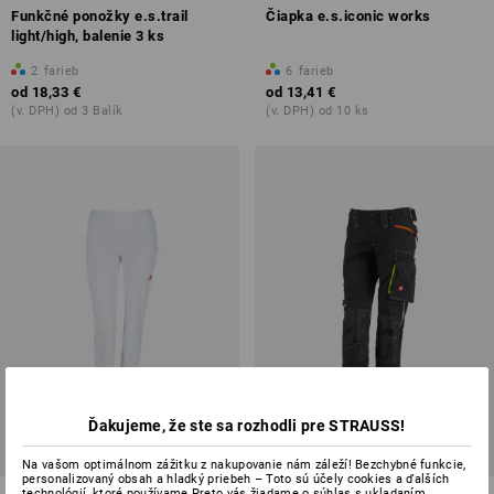
Funkčné ponožky e.s.trail
Čiapka e.s.iconic works
light/high, balenie 3 ks
2
farieb
6
farieb
od
18,33 €
od
13,41 €
(v. DPH) od 3 Balík
(v. DPH) od 10 ks
Ďakujeme, že ste sa rozhodli pre STRAUSS!
Na vašom optimálnom zážitku z nakupovanie nám záleží! Bezchybné funkcie,
personalizovaný obsah a hladký priebeh – Toto sú účely cookies a ďalších
technológií, ktoré používame.Preto vás žiadame o súhlas s ukladaním