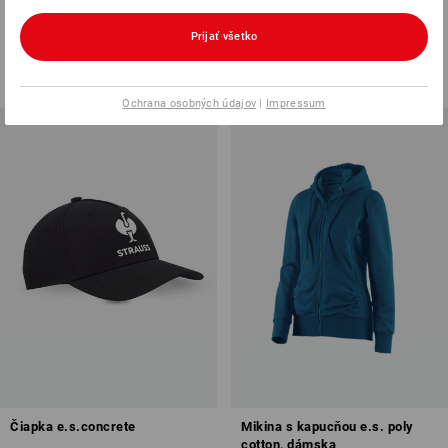
dámske
Prijať všetko
13
farieb
31
farieb
od
13,41 €
od
10,39 €
(v. DPH) od 6 ks
(v. DPH) od 30 ks
Ochrana osobných údajov
|
Impressum
Čiapka e.s.concrete
Mikina s kapucňou e.s. poly
cotton, dámska