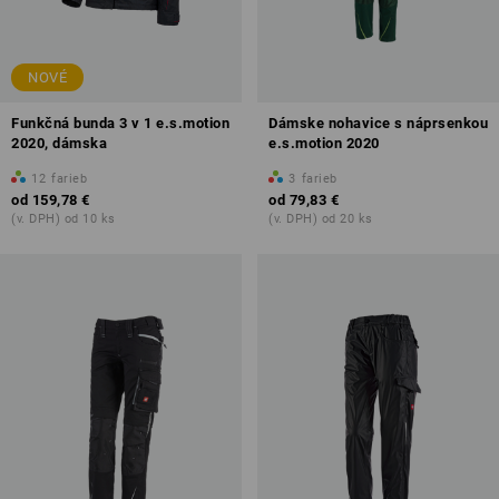
NOVÉ
Funkčná bunda 3 v 1 e.s.motion
Dámske nohavice s náprsenkou
2020, dámska
e.s.motion 2020
12
farieb
3
farieb
od
159,78 €
od
79,83 €
(v. DPH) od 10 ks
(v. DPH) od 20 ks