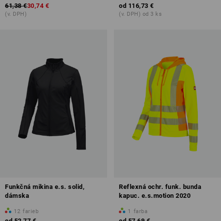
61,38 €
30,74 €
od
116,73 €
(v. DPH)
(v. DPH) od 3 ks
Funkčná mikina e.s. solid,
Reflexná ochr. funk. bunda
dámska
kapuc. e.s.motion 2020
12
farieb
1
farba
od
52,77 €
od
57,69 €