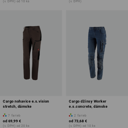
(v. DPH) od 10 ks
(v. DPH)
Cargo nohavice e.s.vision
Cargo džínsy Worker
stretch, dámske
e.s.concrete, dámske
7
farieb
2
farieb
od
69,99 €
od
73,68 €
(v. DPH) od 20 ks
(v. DPH) od 10 ks