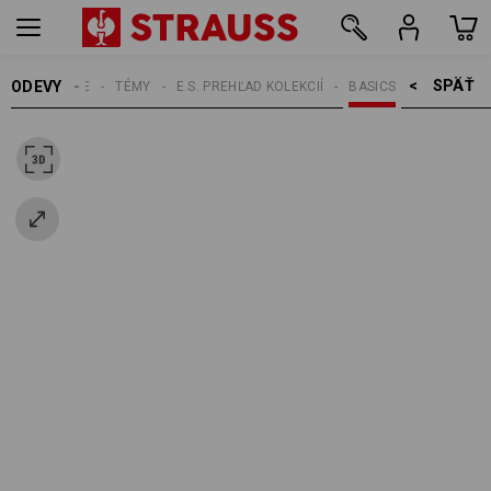
SPÄŤ    >
ODEVY
PÁNSKE
TÉMY
E.S. PREHĽAD KOLEKCIÍ
BASICS