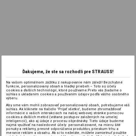
Ďakujeme, že ste sa rozhodli pre STRAUSS!
Na vašom optimálnom zážitku z nakupovanie nám záleží! Bezchybné
funkcie, personalizovaný obsah a hladký priebeh – Toto sú účely
cookies a ďalších technológií, ktoré používame.Preto vás žiadame o
súhlas s ukladaním cookies a používaním údajov podľa vášho osobného
výberu.
Aby sme vám mohli zobrazovať personalizovaný obsah, potrebujeme váš
súhlas. Ak kliknete na tlačidlo 'Prijať všetko', budeme zhromažďovať
informácie o vašich interakciách na našej webovej stránke pomocou
cookies a ďalších metód (vrátane postupov založených na umelej
inteligencii), ako aj údaje z procesu objednávky. Tieto údaje budeme
najmä využívať na nasledovné účely: personalizované, na mieru šité
ponuky a reklamy, presné odporúčania produktov, prieskum trhu a
meranie reklám a obsahu. Ak si to neželáte, môžete zamietnuť použitie