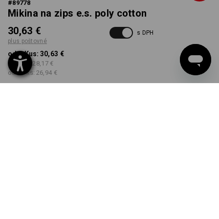
#
89778
Mikina na zips e.s. poly cotton
30,63 €
s DPH
plus poštovné
od 1 Kus:
30,63 €
od 5 ks:
28,17 €
od 30 ks:
26,94 €
Dodacia lehota približne 3
– 5 pracovných dní
FARBA
VEĽKOSŤ
S
vybrať
vybrať
kaki
Množstevná zľava
od 1 Kus
od 5 ks
od 30 ks
Zľava:
Zľava:
Zľava:
0
%/
Kus
8
%/
ks
12
%/
ks