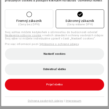
príslušných cookies a postupov kliknutím na tlačidlo 'Odmietnuť všetko'.
Firemný zákazník
Súkromný zákazník
(Ceny bez DPH)
(Ceny vrátane DPH)
Svoj súhlas môžete kedykoľvek s účinnosťou do budúcnosti odvolať
Nastavenia súborov cookie
v našich zásadách ochrany osobných údajov.
Svoj výber si môžete individuálne upraviť v časti „Nastaviť cookies“.
Pre viac informácií pozri
Vyhlásenie o ochrane údajov
.
Nastaviť cookies
Odmietnuť všetko
Prijať všetko
Ochrana osobných údajov
|
Impressum