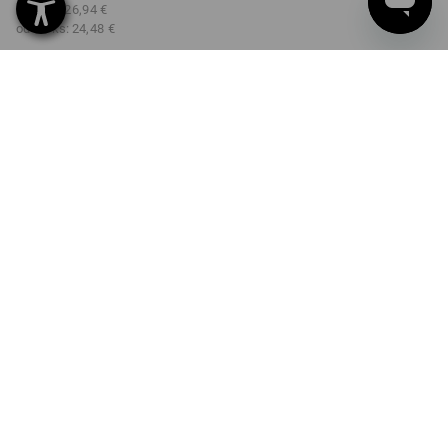
od 3 ks:
26,94 €
od 10 ks:
24,48 €
Dodacia lehota približne 3 –
5 pracovných dní
FARBA
VEĽKOSŤ
XS
vybrať
vybrať
mandľovo hnedá
Množstevná zľava
od 1 Kus
od 3 ks
od 10 ks
Zľava:
Zľava:
Zľava:
0
%/
Kus
4
%/
ks
13
%/
ks
Kus