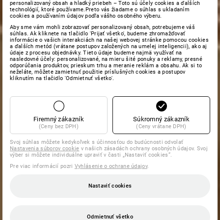
personalizovaný obsah a hladký priebeh – Toto sú účely cookies a ďalších
technológií, ktoré používame.Preto vás žiadame o súhlas s ukladaním
cookies a používaním údajov podľa vášho osobného výberu.
Aby sme vám mohli zobrazovať personalizovaný obsah, potrebujeme váš
súhlas. Ak kliknete na tlačidlo 'Prijať všetko', budeme zhromažďovať
informácie o vašich interakciách na našej webovej stránke pomocou cookies
a ďalších metód (vrátane postupov založených na umelej inteligencii), ako aj
údaje z procesu objednávky. Tieto údaje budeme najmä využívať na
nasledovné účely: personalizované, na mieru šité ponuky a reklamy, presné
odporúčania produktov, prieskum trhu a meranie reklám a obsahu. Ak si to
neželáte, môžete zamietnuť použitie príslušných cookies a postupov
kliknutím na tlačidlo 'Odmietnuť všetko'.
Firemný zákazník
Súkromný zákazník
(Ceny bez DPH)
(Ceny vrátane DPH)
Svoj súhlas môžete kedykoľvek s účinnosťou do budúcnosti odvolať
Nastavenia súborov cookie
v našich zásadách ochrany osobných údajov. Svoj
výber si môžete individuálne upraviť v časti „Nastaviť cookies“.
Pre viac informácií pozri
Vyhlásenie o ochrane údajov
.
Nastaviť cookies
Odmietnuť všetko