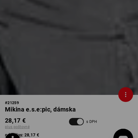
#
21259
Mikina e.s.e:pic, dámska
28,17 €
s DPH
plus poštovné
od 1 Kus:
28,17 €