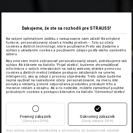
Ďakujeme, že ste sa rozhodli pre STRAUSS!
Na vašom optimálnom zážitku z nakupovanie nám záleží! Bezchybné
funkcie, personalizovaný obsah a hladký priebeh – Toto sú účely
cookies a ďalších technológií, ktoré používame.Preto vás žiadame o
súhlas s ukladaním cookies a používaním údajov podľa vášho osobného
výberu.
Aby sme vám mohli zobrazovať personalizovaný obsah, potrebujeme váš
súhlas. Ak kliknete na tlačidlo 'Prijať všetko', budeme zhromažďovať
informácie o vašich interakciách na našej webovej stránke pomocou
cookies a ďalších metód (vrátane postupov založených na umelej
inteligencii), ako aj údaje z procesu objednávky. Tieto údaje budeme
najmä využívať na nasledovné účely: personalizované, na mieru šité
ponuky a reklamy, presné odporúčania produktov, prieskum trhu a
meranie reklám a obsahu. Ak si to neželáte, môžete zamietnuť použitie
príslušných cookies a postupov kliknutím na tlačidlo 'Odmietnuť všetko'.
Firemný zákazník
Súkromný zákazník
(Ceny bez DPH)
(Ceny vrátane DPH)
Svoj súhlas môžete kedykoľvek s účinnosťou do budúcnosti odvolať