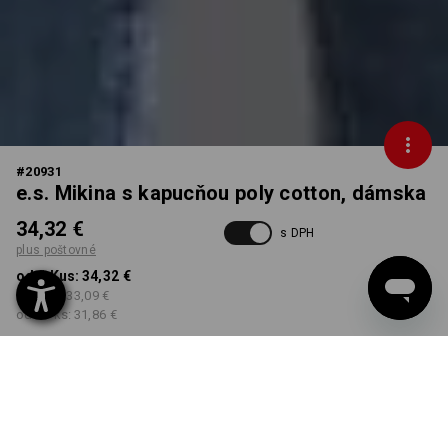
#
20931
e.s. Mikina s kapucňou poly cotton, dámska
34,32 €
s DPH
plus poštovné
od 1 Kus:
34,32 €
od 5 ks:
33,09 €
od 30 ks:
31,86 €
Dodacia lehota približne 3
– 5 pracovných dní
FARBA
VEĽKOSŤ