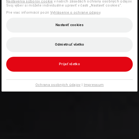
Nastavenia súborov cookie
v našich zásadách ochrany osobných údajov.
Svoj výber si môžete individuálne upraviť v časti „Nastaviť cookies“.
Pre viac informácií pozri
Vyhlásenie o ochrane údajov
.
Nastaviť cookies
Odmietnuť všetko
Prijať všetko
Ochrana osobných údajov
|
Impressum