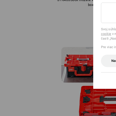
box.
Svoj súhl
cookie
v n
časti „Na
Pre viac 
Na