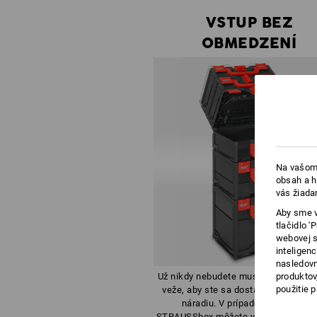
VSTUP BEZ
OBMEDZENÍ
Na vašom 
obsah a h
vás žiada
Aby sme v
tlačidlo 
webovej s
inteligen
nasledovn
produktov
Už nikdy nebudete musiet rozložit po
použitie 
veže, aby ste sa dostali ku konkré
náradiu. V prípade veže z boxov
STRAUSSbox môžete vždy otvorit lub