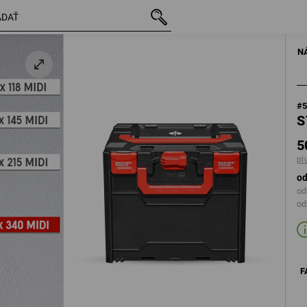
s DPH
50,31 €
čierna / červená
plus poštovné
RUČNÉ NÁRADIE
N
#
S
5
pl
od
od
od
F