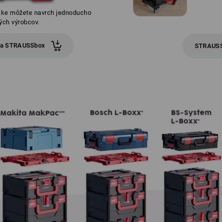
ske môžete navrch jednoducho
ých výrobcov.
ska STRAUSSbox
STRAUSS