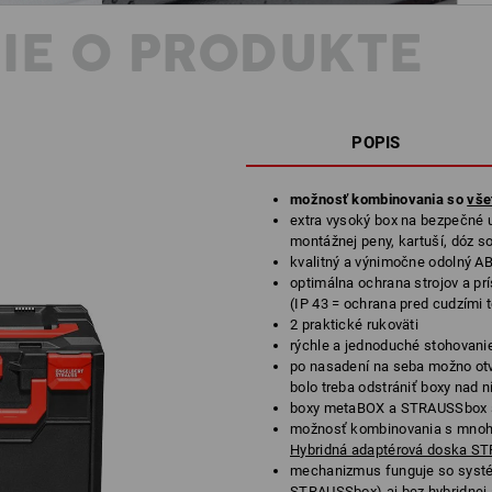
IE O PRODUKTE
POPIS
možnosť kombinovania so
vše
extra vysoký box na bezpečné u
montážnej peny, kartuší, dóz s
kvalitný a výnimočne odolný AB
optimálna ochrana strojov a pr
(IP 43 = ochrana pred cudzími 
2 praktické rukoväti
rýchle a jednoduché stohovani
po nasadení na seba možno otv
bolo treba odstrániť boxy nad 
boxy metaBOX a STRAUSSbox s
možnosť kombinovania s mnoh
Hybridná adaptérová doska S
mechanizmus funguje so syst
STRAUSSbox) aj bez hybridnej