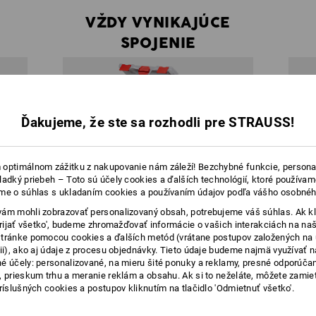
VŽDY VYNIKAJÚCE
SPOJENIE
Ďakujeme, že ste sa rozhodli pre STRAUSS!
optimálnom zážitku z nakupovanie nám záleží! Bezchybné funkcie, persona
ladký priebeh – Toto sú účely cookies a ďalších technológií, ktoré používam
me o súhlas s ukladaním cookies a používaním údajov podľa vášho osobnéh
ám mohli zobrazovať personalizovaný obsah, potrebujeme váš súhlas. Ak kl
'Prijať všetko', budeme zhromažďovať informácie o vašich interakciách na naš
tránke pomocou cookies a ďalších metód (vrátane postupov založených na
cii), ako aj údaje z procesu objednávky. Tieto údaje budeme najmä využívať n
é účely: personalizované, na mieru šité ponuky a reklamy, presné odporúča
, prieskum trhu a meranie reklám a obsahu. Ak si to neželáte, môžete zamie
lovicu
V rámci systému je možné spojit každý box
B
príslušných cookies a postupov kliknutím na tlačidlo 'Odmietnuť všetko'.
tnemu
s lubovolným dalším boxom STRAUSSbox.
r
Kreativite sa tak nekladú žiadne medze
ovolný
a zostavu môžete dokonale prispôsobit