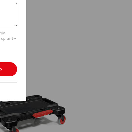
rov
 upraviť v
ko