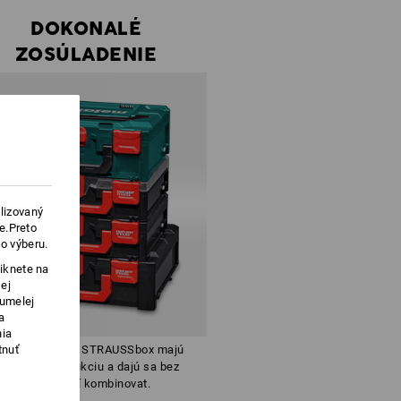
DOKONALÉ
ZOSÚLADENIE
lizovaný
e.Preto
o výberu.
iknete na
ej
 umelej
a
nia
tnuť
oxy metaBOX a STRAUSSbox majú
ovnakú konštrukciu a dajú sa bez
obmedzení kombinovat.