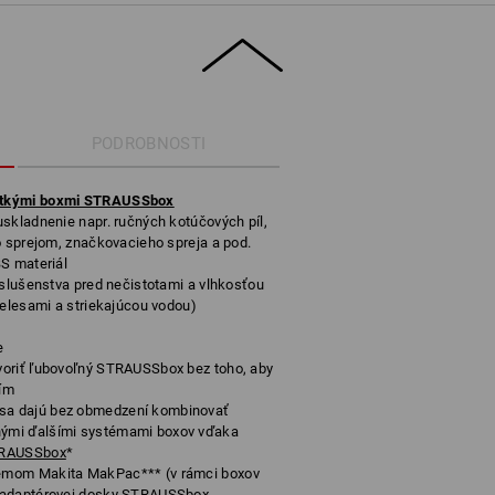
PODROBNOSTI
tkými boxmi STRAUSSbox
skladnenie napr. ručných kotúčových píl,
o sprejom, značkovacieho spreja a pod.
S materiál
íslušenstva pred nečistotami a vlhkosťou
telesami a striekajúcou vodou)
e
oriť ľubovoľný STRAUSSbox bez toho, aby
ním
a dajú bez obmedzení kombinovať
ými ďalšími systémami boxov vďaka
TRAUSSbox
*
émom Makita MakPac*** (v rámci boxov
 adaptérovej dosky STRAUSSbox