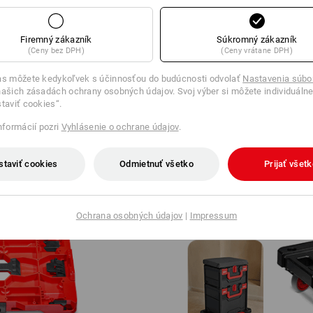
svojim potrebám.
Firemný zákazník
Súkromný zákazník
(Ceny bez DPH)
(Ceny vrátane DPH)
NASADTE SYSTÉMU KORUNU
as môžete kedykoľvek s účinnosťou do budúcnosti odvolať
Nastavenia súbo
ašich zásadách ochrany osobných údajov. Svoj výber si môžete individuálne
staviť cookies“.
informácií pozri
Vyhlásenie o ochrane údajov
.
staviť cookies
Odmietnuť všetko
Prijať všet
Ochrana osobných údajov
|
Impressum