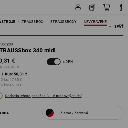
Kus
ÁSTROJE
SYSTÉM STRAUSSBOX
STRAUSSBOXY
NEVYBAVENÉ
<   
SPÄŤ
5506230
TRAUSSbox 340 midi
0,31 €
s DPH
us poštovné
 1 Kus:
50,31 €
 2 ks:
47,85 €
 6 ks:
45,39 €
Dodacia lehota približne 3 – 5 pracovných dní
ARBA
čierna / červená