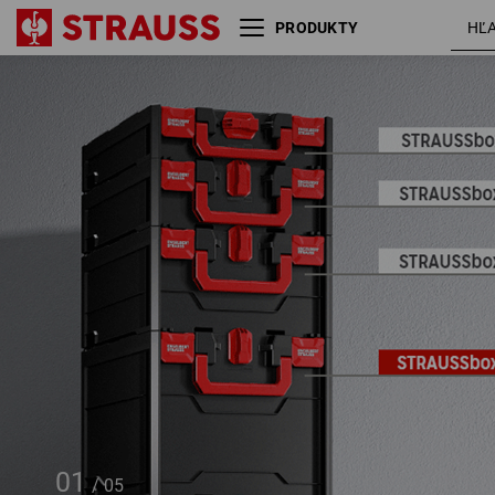
PRODUKTY
STRAUSSbox 340 midi
01
/
05