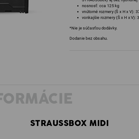
nosnosť: cca 125 kg
vnútorné rozmery (Š x H x V): 3
vonkajšie rozmery (Š x H x V): 
*Nie je súčasťou dodávky.
Dodanie bez obsahu.
NFORMÁCIE
STRAUSSBOX MIDI