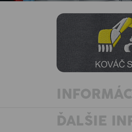
INFORMÁC
ĎALŠIE I