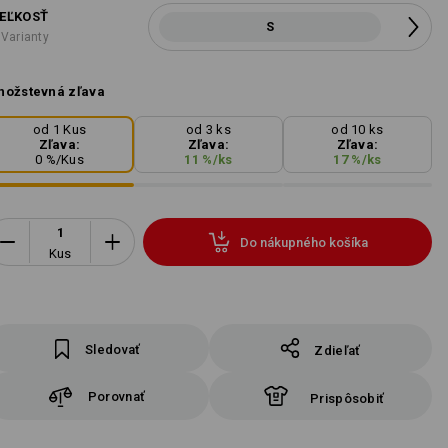
EĽKOSŤ
S
 Varianty
ožstevná zľava
od 1 Kus
od 3 ks
od 10 ks
Zľava:
Zľava:
Zľava:
0
%/
Kus
11
%/
ks
17
%/
ks
Do nákupného košíka
Kus
Sledovať
Zdieľať
Porovnať
Prispôsobiť