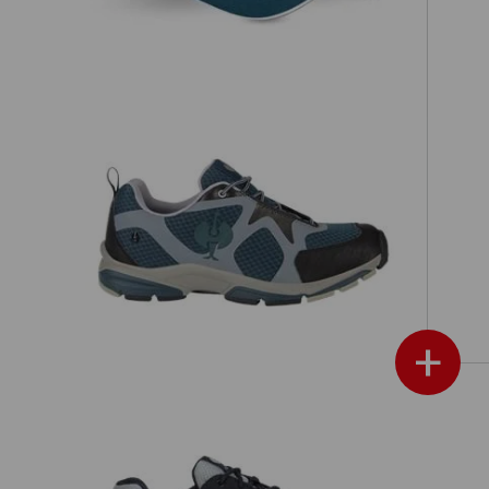
20
O2 Pracovná obuv e.s. Thebe II
+