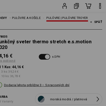
né
Kus
DEVY
TRIČKÁ, PULÓVRE A KOŠELE
PULÓVRE | PULÓVRE TROYER
<   
SPÄŤ
78035
unkčný sveter thermo stretch e.s.motion
020
4,16 €
s DPH
us poštovné
 1 Kus:
44,16 €
 3 ks:
39,24 €
 10 ks:
36,78 €
Dodacia lehota približne 3 – 5 pracovných dní
ARBA
morská modrá / platinová
3 Varianty