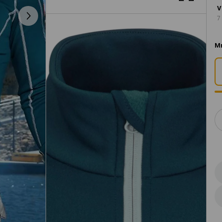
V
7
Mn