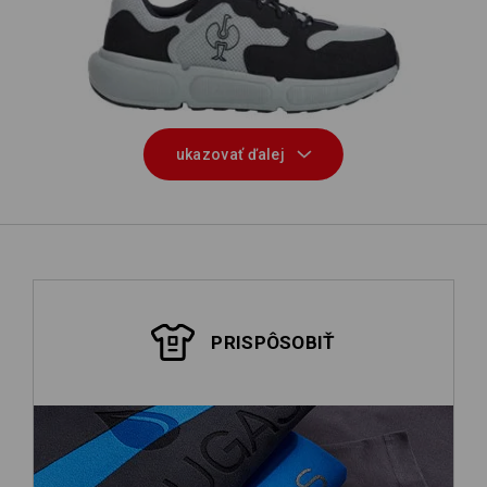
S1 Bezpečnostná obuv Strauss.1004
So
low
ukazovať ďalej
PRISPÔSOBIŤ