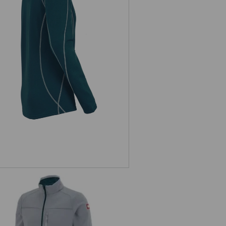
Funkčný sveter thermo stretch
e.s.motion 2020