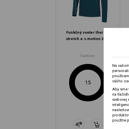
Funkčný sveter thermo
stretch e.s.​motion 2020
Funkcie:
Na vašom
personali
používame
vášho os
15
Aby sme v
na tlačid
webovej 
inteligen
nasledovn
produktov
použitie 