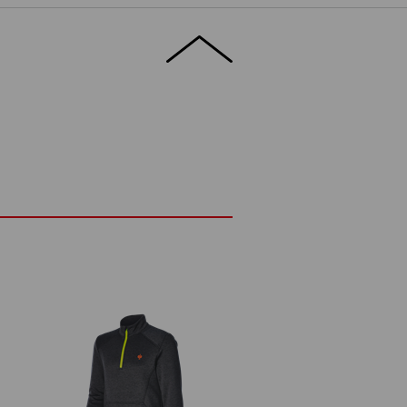
eple aj pri extra nízkych teplotách, no
 maximálnu pružnosť. Vďaka tomu ide
vrstvu, ktorú možno pohodlne nosiť pod
 obmedzoval v pohybe.
ROBNOSTI
ZAUJÍMAVOSTI
eplotách
ka podielu streču
®
ka thermo stretch FIBERtwin
u
nou brady
Elastan
(cca. 265 g/m²)
Nebieľte
Žehlite žehličkou nastavenou na
nízku teplotu