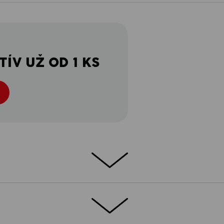
ÍV UŽ OD 1 KS
 VRSTVA
ch e.s.motion 2020 je spoľahlivá ochrana
®
kčnému materiálu FIBERtwin
thermo