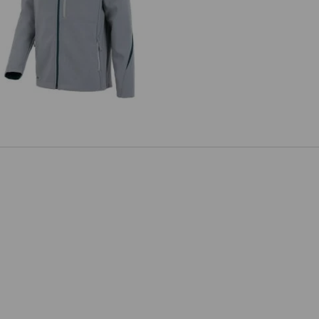
ftshellová bunda e.s.motion 2020