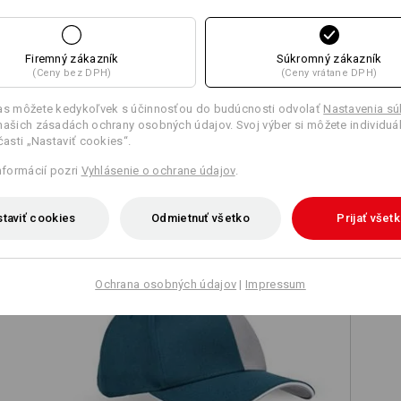
Firemný zákazník
Súkromný zákazník
(Ceny bez DPH)
(Ceny vrátane DPH)
Porovnať všetky podrobnosti
las môžete kedykoľvek s účinnosťou do budúcnosti odvolať
Nastavenia s
našich zásadách ochrany osobných údajov. Svoj výber si môžete individuá
 časti „Nastaviť cookies“.
informácií pozri
Vyhlásenie o ochrane údajov
.
TCH
taviť cookies
Odmietnuť všetko
Prijať všet
Ochrana osobných údajov
|
Impressum
IN®
Čiapka e.s.motion 2020