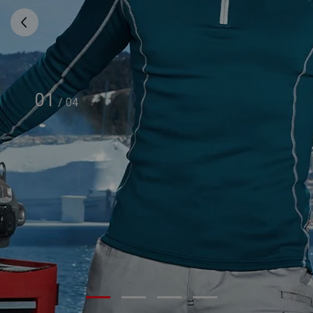
01
/
04