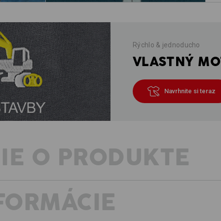
Rýchlo & jednoducho
VLASTNÝ MOT
Navrhnite si teraz
IE O PRODUKTE
NFORMÁCIE
POHODLNÁ A ELASTICKÁ HREJIVÁ
Športový funkčný sveter thermo-stret
proti chladu. Vďaka mimoriadne fun