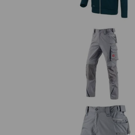
Nohavice do pása e.s.motion 20