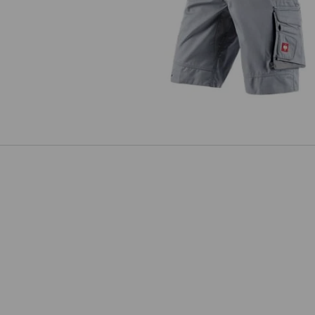
Šortky e.s.motion 2020