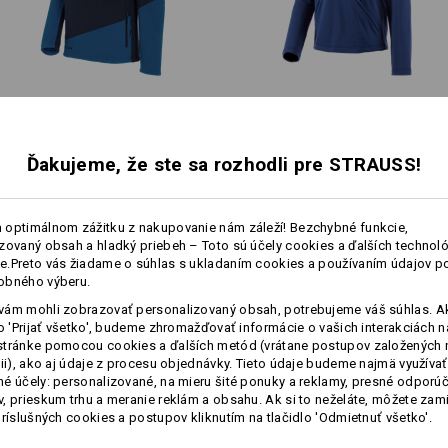
Hrejivá vrstva
Flísový sveter e.s.​motion 2020
Funkčný sveter termo stretch
e.s.​concrete
Ďakujeme, že ste sa rozhodli pre STRAUSS!
Prispôsobenie:
Rovnaké funkcie:
Rovnaké funkcie:
Vytvoriť podľa seba
 optimálnom zážitku z nakupovanie nám záleží! Bezchybné funkcie,
zovaný obsah a hladký priebeh – Toto sú účely cookies a ďalších technológ
.Preto vás žiadame o súhlas s ukladaním cookies a používaním údajov p
obného výberu.
13
13
ám mohli zobrazovať personalizovaný obsah, potrebujeme váš súhlas. Ak
lo 'Prijať všetko', budeme zhromažďovať informácie o vašich interakciách n
stránke pomocou cookies a ďalších metód (vrátane postupov založených 
cii), ako aj údaje z procesu objednávky. Tieto údaje budeme najmä využívať
+3 ďalšie funkcie
+2 ďalšie funkcie
é účely: personalizované, na mieru šité ponuky a reklamy, presné odporú
, prieskum trhu a meranie reklám a obsahu. Ak si to neželáte, môžete zam
príslušných cookies a postupov kliknutím na tlačidlo 'Odmietnuť všetko'.