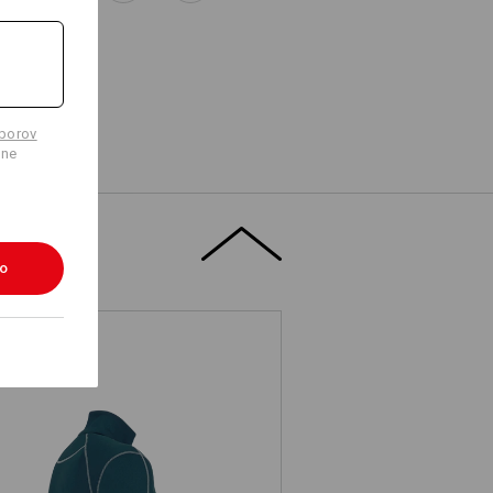
úborov
lne
ko