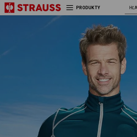
PRODUKTY
Funkčný sveter thermo
morská
stretch e.s.motion 2020
modrá /
platinová