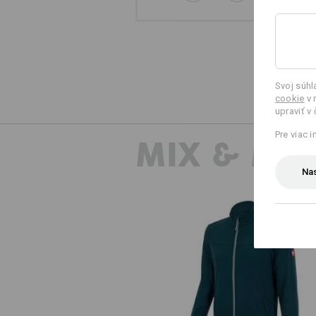
Svoj súh
cookie
v 
upraviť v
Pre viac 
MIX & MA
Nas
Bunda e.s.motion 2020 FIBERTW
clima-pro