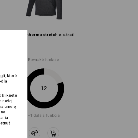
Sveter thermo stretch e.s.​trail
Rovnaké funkcie:
Logoservice
ií, ktoré
odľa
12
 kliknete
a našej
na umelej
 na
+1 ďalšia funkcia
čania
ietnuť