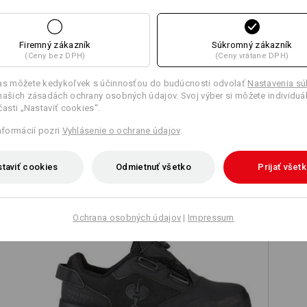
Firemný zákazník
Súkromný zákazník
(Ceny bez DPH)
(Ceny vrátane DPH)
Porovnať všetky podrobnosti
las môžete kedykoľvek s účinnosťou do budúcnosti odvolať
Nastavenia s
našich zásadách ochrany osobných údajov. Svoj výber si môžete individuá
 časti „Nastaviť cookies“.
informácií pozri
Vyhlásenie o ochrane údajov
.
TCH
taviť cookies
Odmietnuť všetko
Prijať všet
Ochrana osobných údajov
|
Impressum
S1 Bezpečnostná obuv e.s. Nakuru
low