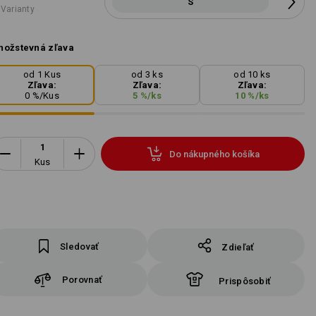
S
 Varianty
ožstevná zľava
od 1 Kus
od 3 ks
od 10 ks
Zľava:
Zľava:
Zľava:
0
%/
Kus
5
%/
ks
10
%/
ks
Do nákupného košíka
Kus
Sledovať
Zdieľať
Porovnať
Prispôsobiť