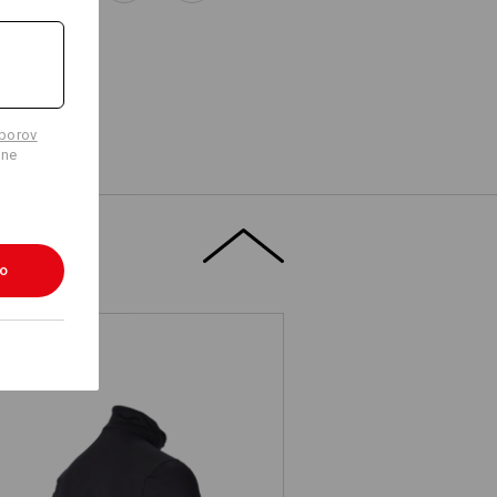
úborov
lne
ko