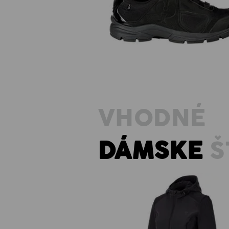
O2 Pracovná obuv e.s. Minkar I
VHODNÉ
DÁMSKE
Š