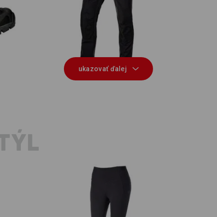
I
Hybridná funkčné nohavice e.s.trail
ukazovať ďalej
TÝL