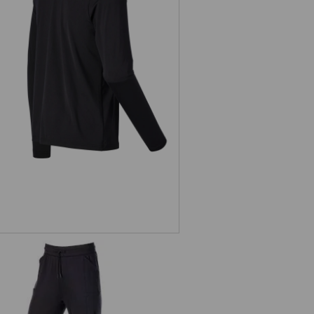
nkčný sveter s dlhými rukávmi UV
e.s.trail