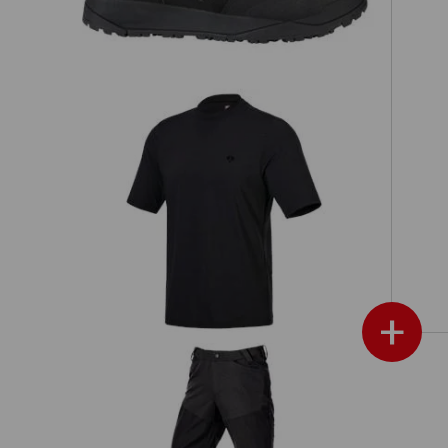
Fu
Funkčné tričko UV e.s.trail
+