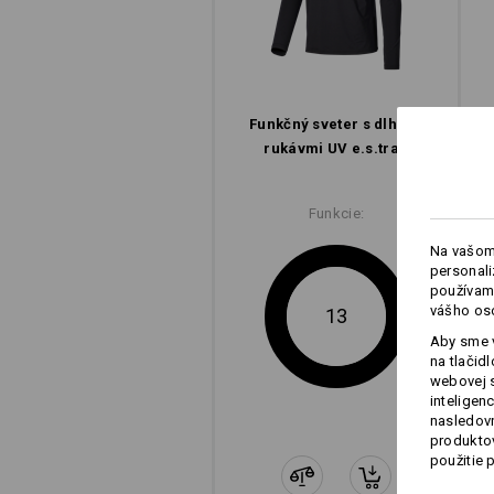
Kto často pracuje vonku, potrebu
UV ochranou spoľahlivo chránia p
pri outdoorových aktivitách. A 
Funkčný sveter s dlhými
rukávmi UV e.s.​trail
Funkcie:
Na vašom
personali
používame
vášho os
13
Aby sme v
na tlačid
webovej 
inteligen
nasledovn
produktov
použitie 