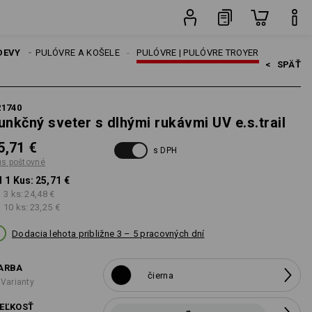
Kus
DEVY
TRIČKÁ, PULÓVRE A KOŠELE
PULÓVRE | PULÓVRE TROYER
<   
SPÄŤ
21740
unkčný sveter s dlhými rukávmi UV e.s.trail
5,71 €
s DPH
us poštovné
 1 Kus:
25,71 €
 3 ks:
24,48 €
 10 ks:
23,25 €
Dodacia lehota približne 3 – 5 pracovných dní
ARBA
čierna
 Varianty
EĽKOSŤ