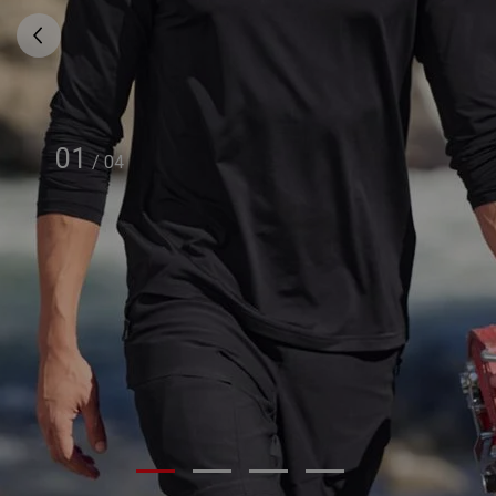
01
/
04