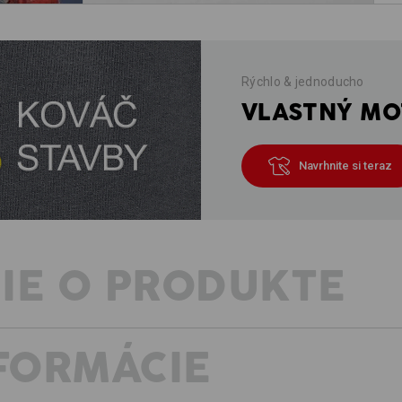
Rýchlo & jednoducho
VLASTNÝ MOT
Navrhnite si teraz
IE O PRODUKTE
NFORMÁCIE
UV OCHRANA, KTORÁ PRACUJE S 
Keď slnko neúprosne páli, práca sa
športu. Vtedy je potrebné siahnuť