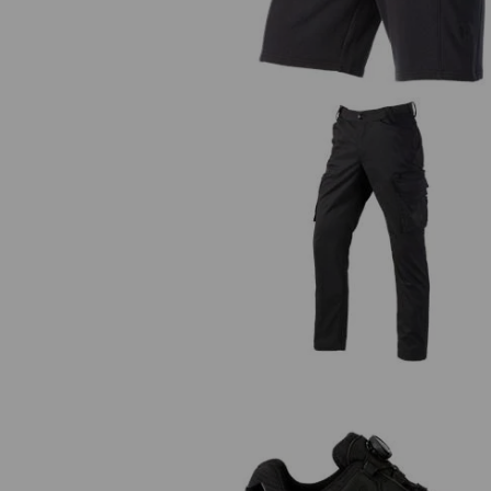
Cargo nohavice e.s.trail