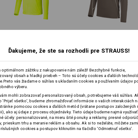
je špeciálnu ochranu: UV žiarenie pôsobí na telo, najmä na pokož
Návod na starostlivosť o výrobok:
Perte v práčke na 40 °C, jemné
okožku pred nadmerným slnečným žiarením a poskytujú najlepšiu o
pranie
to bez obmedzovania: sú úžasne ľahké, pružné a priedušné – aby ste
Nesušte v sušičke
Funkčný sveter dlhými ruk.
Funkčný sveter thermo
Chemicky nečistiť
Visibility UV e.s.​trail
stretch e.s.​motion 2020
Ďakujeme, že ste sa rozhodli pre STRAUSS!
Slnečné okuliare
Ešte viac UV oblečenia
Rovnaké funkcie:
Rovnaké funkcie:
Bližšie informácie získate po kliknutí 
 optimálnom zážitku z nakupovanie nám záleží! Bezchybné funkcie,
zovaný obsah a hladký priebeh – Toto sú účely cookies a ďalších technológ
.Preto vás žiadame o súhlas s ukladaním cookies a používaním údajov p
Dátový list
obného výberu.
12
10
ám mohli zobrazovať personalizovaný obsah, potrebujeme váš súhlas. Ak
viac
lo 'Prijať všetko', budeme zhromažďovať informácie o vašich interakciách n
Prispôsobenie:
stránke pomocou cookies a ďalších metód (vrátane postupov založených 
cii), ako aj údaje z procesu objednávky. Tieto údaje budeme najmä využívať
+1 ďalšia funkcia
+4 ďalšie funkcie
é účely: personalizované, na mieru šité ponuky a reklamy, presné odporú
Vytvoriť podľa seba
, prieskum trhu a meranie reklám a obsahu. Ak si to neželáte, môžete zam
príslušných cookies a postupov kliknutím na tlačidlo 'Odmietnuť všetko'.