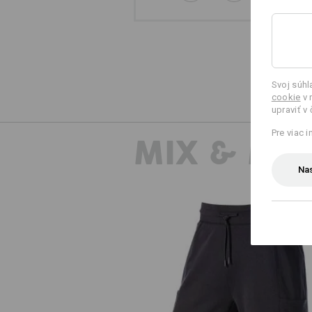
Svoj súh
cookie
v 
upraviť v
Pre viac 
MIX & MA
Nas
Teplákové šortky light e.s.trail