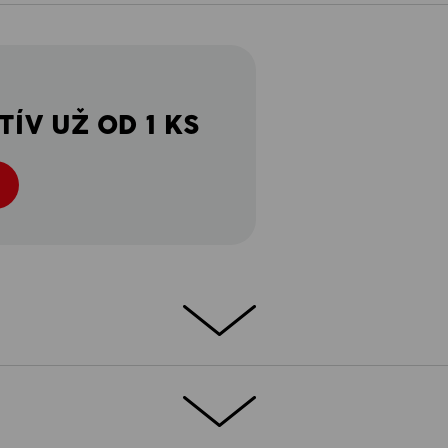
ÍV UŽ OD 1 KS
VAMI!
 rýchlo začne podobať namáhavému
 po výkonnom outdoorovom pracovnom