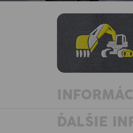
INFORMÁC
ĎALŠIE I