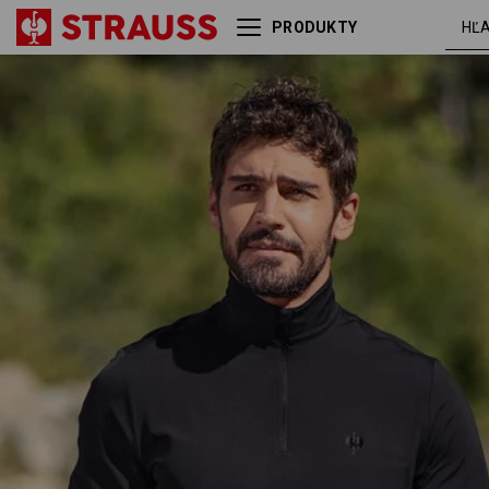
PRODUKTY
Funkčný sveter s dlhými
čier
rukávmi UV e.s.trail