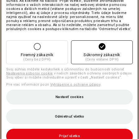
súhlas. Ak kliknete na tlačidlo 'Prijať všetko', budeme zhromažďovať
informácie o vašich interakciách na našej webovej stránke pomocou
cookies a ďalších metód (vrátane postupov založených na umelej
inteligencii), ako aj údaje z procesu objednávky. Tieto údaje budeme
najmä využívať na nasledovné účely: personalizované, na mieru šité
ponuky a reklamy, presné odporúčania produktov, prieskum trhu a
meranie reklám a obsahu. Ak si to neželáte, môžete zamietnuť použitie
príslušných cookies a postupov kliknutím na tlačidlo 'Odmietnuť všetko'.
Firemný zákazník
Súkromný zákazník
(Ceny bez DPH)
(Ceny vrátane DPH)
Svoj súhlas môžete kedykoľvek s účinnosťou do budúcnosti odvolať
Nastavenia súborov cookie
v našich zásadách ochrany osobných údajov.
Svoj výber si môžete individuálne upraviť v časti „Nastaviť cookies“.
Pre viac informácií pozri
Vyhlásenie o ochrane údajov
.
Nastaviť cookies
Odmietnuť všetko
Prijať všetko