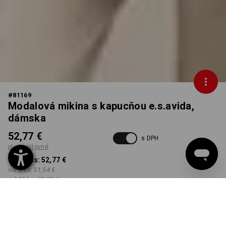
#
81169
Modalová mikina s kapucňou e.s.avida,
dámska
52,77 €
s DPH
plus poštovné
od 1 Kus:
52,77 €
od 3 ks:
51,54 €
od 10 ks:
49,08 €
Dodacia lehota približne 3
– 5 pracovných dní