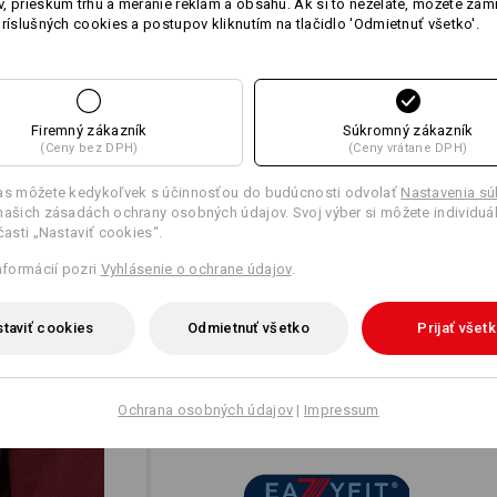
, prieskum trhu a meranie reklám a obsahu. Ak si to neželáte, môžete zam
príslušných cookies a postupov kliknutím na tlačidlo 'Odmietnuť všetko'.
Prispôsobenie:
viac
Firemný zákazník
Súkromný zákazník
Vytvoriť podľa seba
(Ceny bez DPH)
(Ceny vrátane DPH)
las môžete kedykoľvek s účinnosťou do budúcnosti odvolať
Nastavenia s
našich zásadách ochrany osobných údajov. Svoj výber si môžete individuá
 časti „Nastaviť cookies“.
informácií pozri
Vyhlásenie o ochrane údajov
.
taviť cookies
Odmietnuť všetko
Prijať všet
JEDNO POUŽITIE – DVE V
Dvojitá výhoda pre chrbát a ramená: 
poskytnú flexibilitu pri každom pohyb
Ochrana osobných údajov
|
Impressum
pocit sviežosti. Dôležité miesta sa tak
skutočne oceníte najmä pri náročných