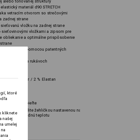
 alebo tónovanej štruktúry
 elastický materiál d90 STRETCH
aka vetracím otvorom so strečovými
a zadnej strane
 sieťovanú vložku na zadnej strane
o sieťovinovými vložkami a zipsom pre
šie obliekanie a optimálne prispôsobenie
 strane
nosť upevnenia pomocou patentných
a 2 vreckami na rukávoch
Elastomultiester
/
2
%
Elastan
ií, ktoré
odľa
Nebieľte
Žehlite žehličkou nastavenou na
 kliknete
strednú teplotu
a našej
na umelej
 na
čania