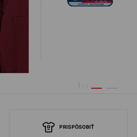
1
/
2
PRISPÔSOBIŤ