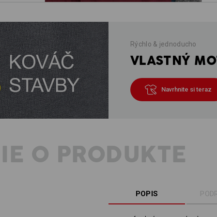
Rýchlo & jednoducho
VLASTNÝ MOT
Navrhnite si teraz
IE O PRODUKTE
POPIS
POD