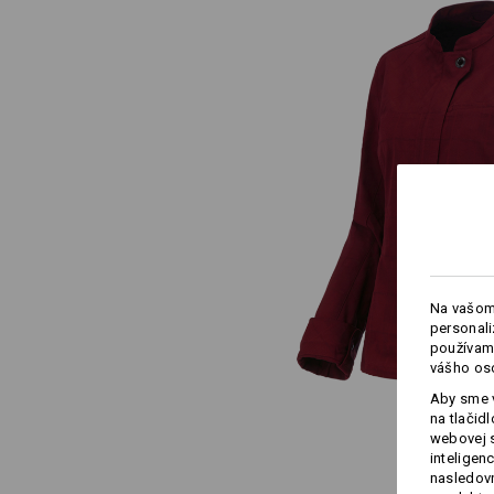
Na vašom
personali
používame
vášho os
Aby sme v
na tlačid
webovej 
inteligen
nasledovn