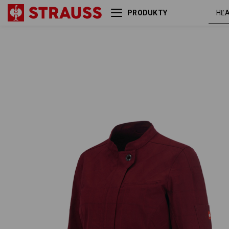
PRODUKTY
Pracovná bunda s dlhým
rubín
rukávom e.s.fusion, dámska