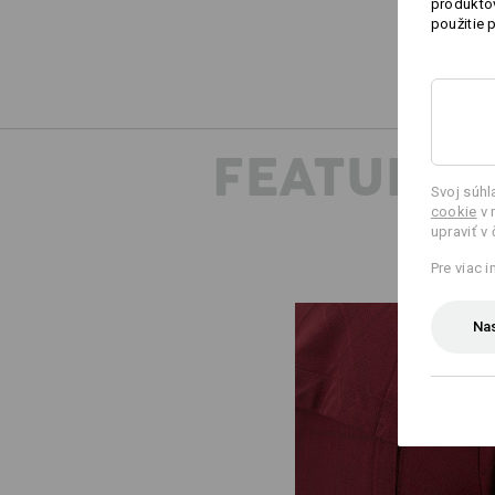
produktov
použitie 
FEATURES
Svoj súh
cookie
v 
upraviť v
Pre viac 
Nas