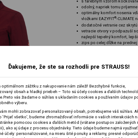
s farebným vzorom kockovanej
odolný, napriek tomu príjemne
optimálny komfort nosenia vď
®
vložkami EAZYFIT
-CLIMATE n
dodatočné vetranie cez skrytú
vetracie otvory v podpazuší s
najlepší tepelný komfort, lep
zips po celej dĺžke na prednej
ľahké zloženie manžiet, mož
gombíkov
náprsné vrecko na suchý zips 
Ďakujeme, že ste sa rozhodli pre STRAUSS!
Material:
Vrchný materiál
75
%
Bavlna
/
23
%
(cca. 230 g/m²)
 optimálnom zážitku z nakupovanie nám záleží! Bezchybné funkcie,
zovaný obsah a hladký priebeh – Toto sú účely cookies a ďalších technológ
Návod na starostlivosť o výrobok:
.Preto vás žiadame o súhlas s ukladaním cookies a používaním údajov p
Perte v práčke na 60 °C
obného výberu.
Sušte v sušičke
ám mohli zobrazovať personalizovaný obsah, potrebujeme váš súhlas. Ak
lo 'Prijať všetko', budeme zhromažďovať informácie o vašich interakciách n
Chemické čistenie povolené
stránke pomocou cookies a ďalších metód (vrátane postupov založených 
cii), ako aj údaje z procesu objednávky. Tieto údaje budeme najmä využívať
é účely: personalizované, na mieru šité ponuky a reklamy, presné odporú