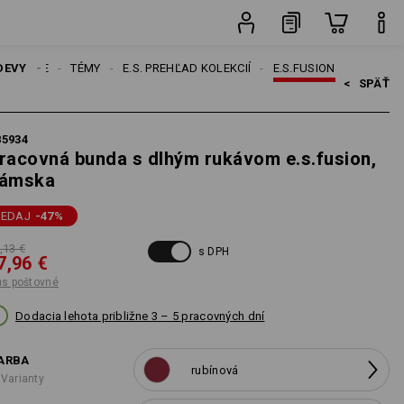
Kus
DEVY
DÁMSKE
TÉMY
E.S. PREHĽAD KOLEKCIÍ
E.S.FUSION
<   
SPÄŤ
85934
racovná bunda s dlhým rukávom e.s.fusion,
ámska
REDAJ
-47
%
,13 €
s DPH
7,96 €
us poštovné
Dodacia lehota približne 3 – 5 pracovných dní
ARBA
rubínová
 Varianty