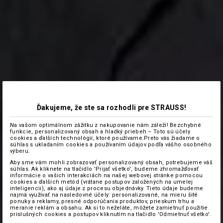
Ďakujeme, že ste sa rozhodli pre STRAUSS!
Na vašom optimálnom zážitku z nakupovanie nám záleží! Bezchybné
funkcie, personalizovaný obsah a hladký priebeh – Toto sú účely
cookies a ďalších technológií, ktoré používame.Preto vás žiadame o
súhlas s ukladaním cookies a používaním údajov podľa vášho osobného
výberu.
Aby sme vám mohli zobrazovať personalizovaný obsah, potrebujeme váš
súhlas. Ak kliknete na tlačidlo 'Prijať všetko', budeme zhromažďovať
informácie o vašich interakciách na našej webovej stránke pomocou
cookies a ďalších metód (vrátane postupov založených na umelej
inteligencii), ako aj údaje z procesu objednávky. Tieto údaje budeme
najmä využívať na nasledovné účely: personalizované, na mieru šité
ponuky a reklamy, presné odporúčania produktov, prieskum trhu a
meranie reklám a obsahu. Ak si to neželáte, môžete zamietnuť použitie
príslušných cookies a postupov kliknutím na tlačidlo 'Odmietnuť všetko'.