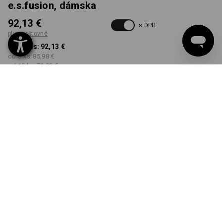
e.s.fusion, dámska
92,13 €
s DPH
plus poštovné
od 1 Kus:
92,13 €
od 3 ks:
85,98 €
od 10 ks:
79,83 €
Dodacia lehota približne 3
– 5 pracovných dní
FARBA
VEĽKOSŤ
XS
vybrať
vybrať
čierna
Množstevná zľava
od 1 Kus
od 3 ks
od 10 ks
Zľava:
Zľava:
Zľava:
0
%/
Kus
7
%/
ks
13
%/
ks