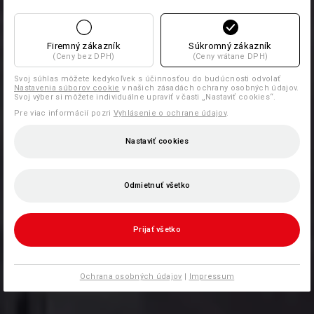
Firemný zákazník
Súkromný zákazník
(Ceny bez DPH)
(Ceny vrátane DPH)
Svoj súhlas môžete kedykoľvek s účinnosťou do budúcnosti odvolať
Nastavenia súborov cookie
v našich zásadách ochrany osobných údajov.
Svoj výber si môžete individuálne upraviť v časti „Nastaviť cookies“.
Pre viac informácií pozri
Vyhlásenie o ochrane údajov
.
Nastaviť cookies
Odmietnuť všetko
Prijať všetko
Ochrana osobných údajov
|
Impressum