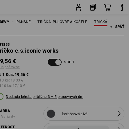
Kus
DEVY
PÁNSKE
TRIČKÁ, PULÓVRE A KOŠELE
TRIČKÁ
<   
SPÄŤ
21855
ričko e.s.iconic works
9,56 €
s DPH
lus poštovné
d 1 Kus:
19,56 €
 3 ks:
18,33 €
d 10 ks:
17,10 €
Dodacia lehota približne 3 – 5 pracovných dní
FARBA
karbónová sivá
 Varianty
VEĽKOSŤ