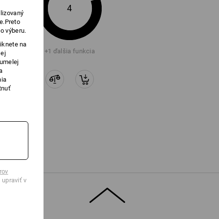
4
lizovaný
e.Preto
o výberu.
iknete na
+1 ďalšia funkcia
ej
 umelej
a
nia
tnuť
rov
 upraviť v