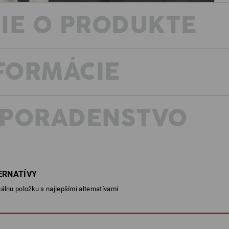
IE O PRODUKTE
NFORMÁCIE
ICON JE JEDNODUCHO IKONA
Strauss je pre tých najlepších. Straus
Strauss.Works.
Cool potlač s ilustráciou pštrosa vo v
 PORADENSTVO
poznávacím prvkom trička e.s.iconic w
má aj vynikajúce neviditeľné vlastnos
mäkký a ľahký. Zemitá paleta dokonal
pracovné oblečenie s nezameniteľný
POPIS
ERNATÍVY
álnu položku s najlepšími alternatívami
bavlnené tričko s okrúhlym výs
vysoký komfort nosenia vďaka
Material: