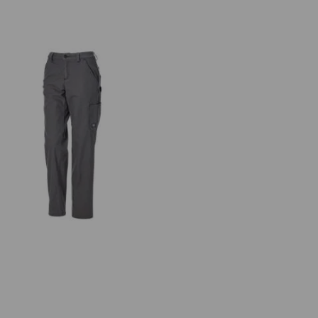
havice do pása e.s.iconic, dámske