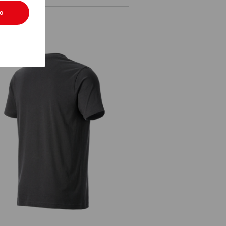
ko
Tričko e.s.iconic works