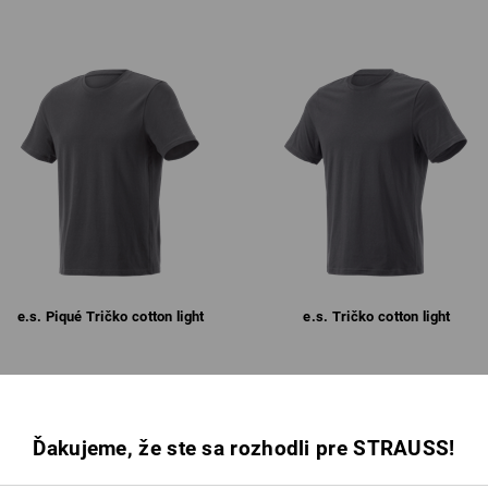
Vrchný materiál
100
%
Bavlna
(cca. 
Návod na starostlivosť o výrobok:
Perte v práčke na 40 °C
Sušte v sušičke nastavenej na
vysokú teplotu
Chemicky nečistiť
A
Pri výbere veľkosti vezmite na vedom
RZE
Čistá bavlna sa môže pri praní zraziť a
e.s. Piqué Tričko cotton light
e.s. Tričko cotton light
s charakterom: osvedcené,
autentické. Pevné tkaniny
ia a výrazný a priamociary
ením a premyslenými funkciami.
Rovnaké funkcie:
Rovnaké funkcie:
ré je tradicné a moderné
Ďakujeme, že ste sa rozhodli pre STRAUSS!