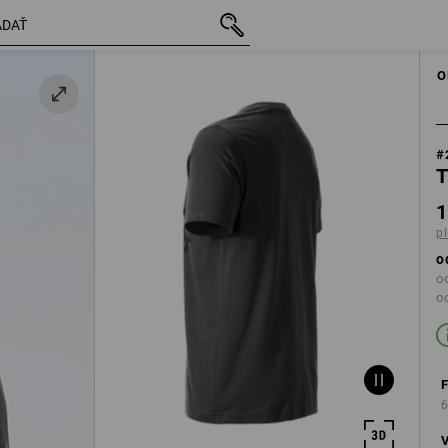
s DPH
19,56 €
S
plus poštovné
O
#
T
1
p
o
od
o
6