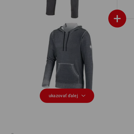
+
Úpletová mikina s kapucňou e.s.iconic
Mi
ukazovať ďalej