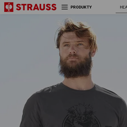
PRODUKTY
karbónová
Tričko e.s.iconic works
sivá