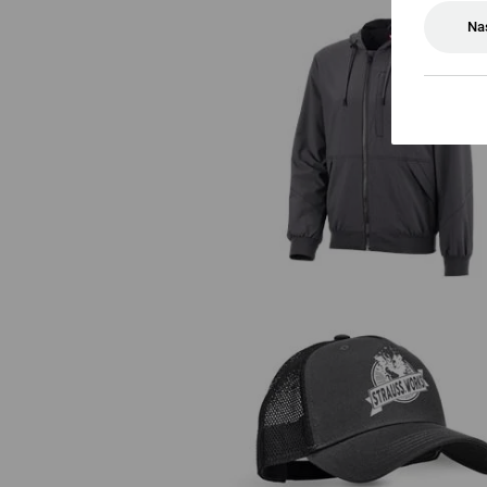
Na
Bunda s kapucňou e.s.iconic
Čiapka e.s.iconic works