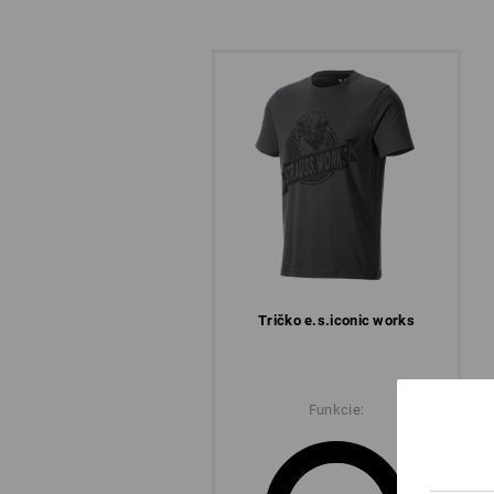
TRADÍCI
JE V KU
Tričko e.s.​iconic works
e.s.iconic, to je pracovné oblecenie 
úprimné, žiadané – skrátka nádherne 
v spojení s vysokým komfortom nosen
dizajn sa snúbia s praktickým vybav
Funkcie:
Výsledkom je pracovné oblecenie, kto
zároven.