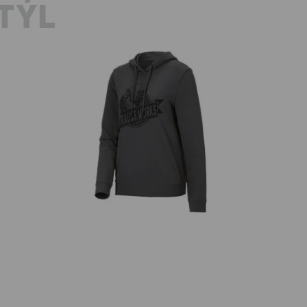
TÝL
Mikina s kapucňou e.s.iconic works,
a
No
dámska