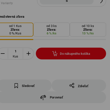
S
 Varianty
nožstevná zľava
od 1 Kus
od 3 ks
od 10 ks
Zľava:
Zľava:
Zľava:
0
%/
Kus
6
%/
ks
13
%/
ks
Do nákupného košíka
Kus
Sledovať
Zdieľať
Porovnať