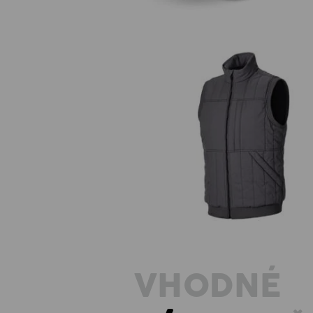
Vesta e.s.iconic
VHODNÉ