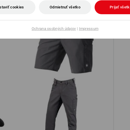
staviť cookies
Odmietnuť všetko
Prijať všet
všetky e.s.iconic produkty
Ochrana osobných údajov
|
Impressum
Šortky e.s.iconic
Nohavice do pása e.s.iconic