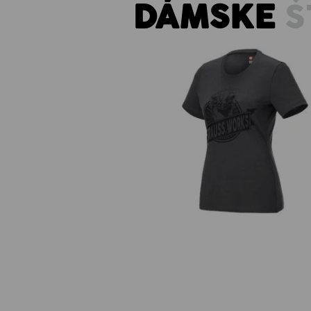
DÁMSKE
Š
Tričko e.s.iconic works, dámsk