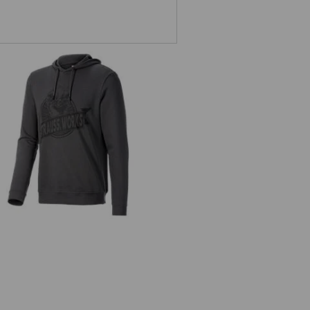
kina s kapucňou e.s.iconic works