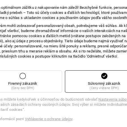
4
4
optimálnom zážitku z nakupovanie nám záleží! Bezchybné funkcie, persona
ladký priebeh – Toto sú účely cookies a ďalších technológií, ktoré používam
me o súhlas s ukladaním cookies a používaním údajov podľa vášho osobnéh
ám mohli zobrazovať personalizovaný obsah, potrebujeme váš súhlas. Ak kl
+5 ďalšie funkcie
+5 ďalšie funkcie
'Prijať všetko', budeme zhromažďovať informácie o vašich interakciách na naš
tránke pomocou cookies a ďalších metód (vrátane postupov založených na
cii), ako aj údaje z procesu objednávky. Tieto údaje budeme najmä využívať n
é účely: personalizované, na mieru šité ponuky a reklamy, presné odporúča
, prieskum trhu a meranie reklám a obsahu. Ak si to neželáte, môžete zamie
príslušných cookies a postupov kliknutím na tlačidlo 'Odmietnuť všetko'.
Porovnať všetky podrobnosti
Firemný zákazník
Súkromný zákazník
(Ceny bez DPH)
(Ceny vrátane DPH)
as môžete kedykoľvek s účinnosťou do budúcnosti odvolať
Nastavenia súbo
ašich zásadách ochrany osobných údajov. Svoj výber si môžete individuálne
TCH
staviť cookies“.
informácií pozri
Vyhlásenie o ochrane údajov
.