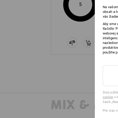
objavte kolekciu
5
Na vašom 
obsah a h
vás žiada
Aby sme v
tlačidlo 
webovej s
inteligen
nasledovn
produktov
použitie 
Svoj súhl
cookie
v n
MIX & MA
časti „Na
Pre viac 