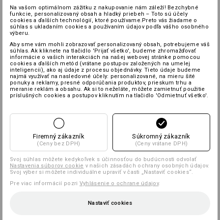
Na vašom optimálnom zážitku z nakupovanie nám záleží! Bezchybné
funkcie, personalizovaný obsah a hladký priebeh – Toto sú účely
cookies a ďalších technológií, ktoré používame.Preto vás žiadame o
súhlas s ukladaním cookies a používaním údajov podľa vášho osobného
výberu.
Aby sme vám mohli zobrazovať personalizovaný obsah, potrebujeme váš
súhlas. Ak kliknete na tlačidlo 'Prijať všetko', budeme zhromažďovať
informácie o vašich interakciách na našej webovej stránke pomocou
cookies a ďalších metód (vrátane postupov založených na umelej
inteligencii), ako aj údaje z procesu objednávky. Tieto údaje budeme
najmä využívať na nasledovné účely: personalizované, na mieru šité
ponuky a reklamy, presné odporúčania produktov, prieskum trhu a
meranie reklám a obsahu. Ak si to neželáte, môžete zamietnuť použitie
príslušných cookies a postupov kliknutím na tlačidlo 'Odmietnuť všetko'.
Firemný zákazník
Súkromný zákazník
(Ceny bez DPH)
(Ceny vrátane DPH)
Svoj súhlas môžete kedykoľvek s účinnosťou do budúcnosti odvolať
Nastavenia súborov cookie
v našich zásadách ochrany osobných údajov.
Svoj výber si môžete individuálne upraviť v časti „Nastaviť cookies“.
Pre viac informácií pozri
Vyhlásenie o ochrane údajov
.
Nastaviť cookies