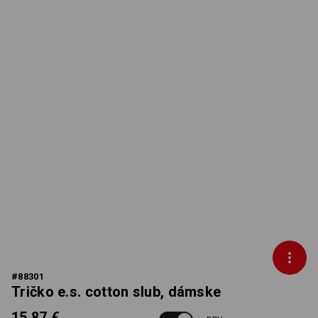
#
88301
Tričko e.s. cotton slub, dámske
15,87 €