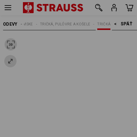
SPÄŤ    >
ODEVY
DÁMSKE
TRIČKÁ, PULÓVRE A KOŠELE
TRIČKÁ