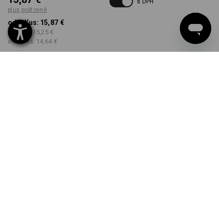
s DPH
plus poštovné
od 1 Kus:
15,87 €
od 3 ks:
15,25 €
od 10 ks:
14,64 €
Dodacia lehota približne 3
– 5 pracovných dní
FARBA
VEĽKOSŤ
XS
vybrať
vybrať
čierna
Množstevná zľava
od 1 Kus
od 3 ks
od 10 ks
Zľava:
Zľava:
Zľava:
0
%/
Kus
4
%/
ks
8
%/
ks