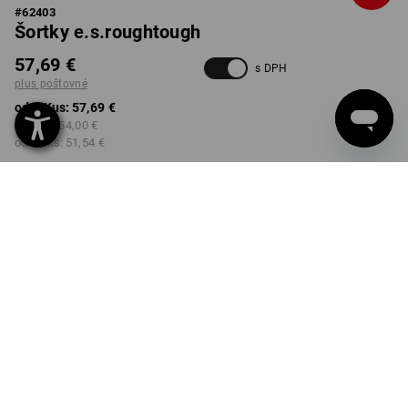
#
62403
Šortky e.s.roughtough
57,69 €
s DPH
plus poštovné
od 1 Kus:
57,69 €
od 3 ks:
54,00 €
od 10 ks:
51,54 €
Dodacia lehota približne 3 –
5 pracovných dní
FARBA
VEĽKOSŤ
44
vybrať
vybrať
čierna
Množstevná zľava
od 1 Kus
od 3 ks
od 10 ks
Zľava:
Zľava:
Zľava: