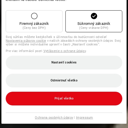
Firemný zákazník
Súkromný zákazník
(Ceny bez DPH)
(Ceny vrátane DPH)
Svoj súhlas môžete kedykoľvek s účinnosťou do budúcnosti odvolať
Nastavenia súborov cookie
v našich zásadách ochrany osobných údajov. Svoj
výber si môžete individuálne upraviť v časti „Nastaviť cookies“.
Pre viac informácií pozri
Vyhlásenie o ochrane údajov
.
Nastaviť cookies
Odmietnuť všetko
Prijať všetko
Ochrana osobných údajov
|
Impressum