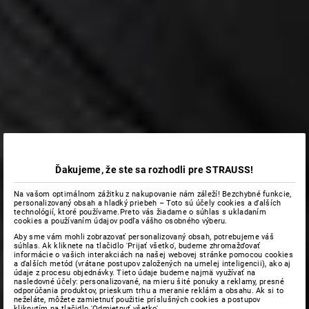
Ďakujeme, že ste sa rozhodli pre STRAUSS!
Na vašom optimálnom zážitku z nakupovanie nám záleží! Bezchybné funkcie,
personalizovaný obsah a hladký priebeh – Toto sú účely cookies a ďalších
technológií, ktoré používame.Preto vás žiadame o súhlas s ukladaním
cookies a používaním údajov podľa vášho osobného výberu.
Aby sme vám mohli zobrazovať personalizovaný obsah, potrebujeme váš
súhlas. Ak kliknete na tlačidlo 'Prijať všetko', budeme zhromažďovať
informácie o vašich interakciách na našej webovej stránke pomocou cookies
a ďalších metód (vrátane postupov založených na umelej inteligencii), ako aj
údaje z procesu objednávky. Tieto údaje budeme najmä využívať na
nasledovné účely: personalizované, na mieru šité ponuky a reklamy, presné
odporúčania produktov, prieskum trhu a meranie reklám a obsahu. Ak si to
neželáte, môžete zamietnuť použitie príslušných cookies a postupov
kliknutím na tlačidlo 'Odmietnuť všetko'.