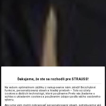
Ďakujeme, že ste sa rozhodli pre STRAUSS!
Na vašom optimálnom zážitku z nakupovanie nám záleží! Bezchybné
funkcie, personalizovaný obsah a hladký priebeh – Toto sú účely
cookies a ďalších technológií, ktoré používame.Preto vás žiadame o
súhlas s ukladaním cookies a používaním údajov podľa vášho osobného
výberu.
Aby sme vám mohli zobrazovať personalizovaný obsah, potrebujeme váš