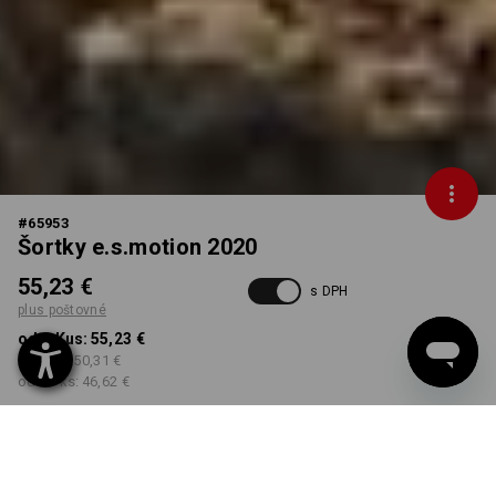
#
65953
Šortky e.s.motion 2020
55,23 €
s DPH
plus poštovné
od 1 Kus:
55,23 €
od 5 ks:
50,31 €
od 20 ks:
46,62 €
Dodacia lehota približne 3
– 5 pracovných dní
FARBA
VEĽKOSŤ