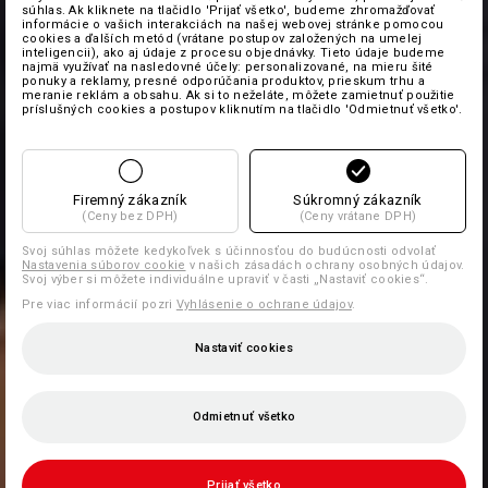
súhlas. Ak kliknete na tlačidlo 'Prijať všetko', budeme zhromažďovať
informácie o vašich interakciách na našej webovej stránke pomocou
cookies a ďalších metód (vrátane postupov založených na umelej
inteligencii), ako aj údaje z procesu objednávky. Tieto údaje budeme
najmä využívať na nasledovné účely: personalizované, na mieru šité
ponuky a reklamy, presné odporúčania produktov, prieskum trhu a
meranie reklám a obsahu. Ak si to neželáte, môžete zamietnuť použitie
príslušných cookies a postupov kliknutím na tlačidlo 'Odmietnuť všetko'.
Firemný zákazník
Súkromný zákazník
(Ceny bez DPH)
(Ceny vrátane DPH)
Svoj súhlas môžete kedykoľvek s účinnosťou do budúcnosti odvolať
Nastavenia súborov cookie
v našich zásadách ochrany osobných údajov.
Svoj výber si môžete individuálne upraviť v časti „Nastaviť cookies“.
Pre viac informácií pozri
Vyhlásenie o ochrane údajov
.
Nastaviť cookies
Odmietnuť všetko
Prijať všetko