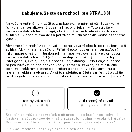
Ďakujeme, že ste sa rozhodli pre STRAUSS!
Na vašom optimálnom zážitku z nakupovanie nám záleží! Bezchybné
funkcie, personalizovaný obsah a hladký priebeh – Toto sú účely
cookies a ďalších technológií, ktoré používame.Preto vás žiadame o
súhlas s ukladaním cookies a používaním údajov podľa vášho osobného
výberu.
Aby sme vám mohli zobrazovať personalizovaný obsah, potrebujeme váš
súhlas. Ak kliknete na tlačidlo 'Prijať všetko', budeme zhromažďovať
informácie o vašich interakciách na našej webovej stránke pomocou
cookies a ďalších metód (vrátane postupov založených na umelej
inteligencii), ako aj údaje z procesu objednávky. Tieto údaje budeme
najmä využívať na nasledovné účely: personalizované, na mieru šité
ponuky a reklamy, presné odporúčania produktov, prieskum trhu a
meranie reklám a obsahu. Ak si to neželáte, môžete zamietnuť použitie
príslušných cookies a postupov kliknutím na tlačidlo 'Odmietnuť všetko'.
Firemný zákazník
Súkromný zákazník
(Ceny bez DPH)
(Ceny vrátane DPH)
Svoj súhlas môžete kedykoľvek s účinnosťou do budúcnosti odvolať
Nastavenia súborov cookie
v našich zásadách ochrany osobných údajov.
Svoj výber si môžete individuálne upraviť v časti „Nastaviť cookies“.
Pre viac informácií pozri
Vyhlásenie o ochrane údajov
.