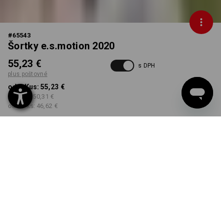
#
65543
Šortky e.s.motion 2020
55,23 €
s DPH
plus poštovné
od 1 Kus:
55,23 €
od 5 ks:
50,31 €
od 20 ks:
46,62 €
Dodacia lehota približne 3
– 5 pracovných dní
FARBA
VEĽKOSŤ
42
vybrať
vybrať
gaštanová / morská zelená
Množstevná zľava