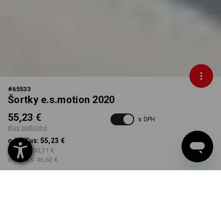
#
65533
Šortky e.s.motion 2020
55,23 €
s DPH
plus poštovné
od 1 Kus:
55,23 €
od 5 ks:
50,31 €
od 20 ks:
46,62 €
Dodacia lehota približne 3
– 5 pracovných dní
FARBA
VEĽKOSŤ