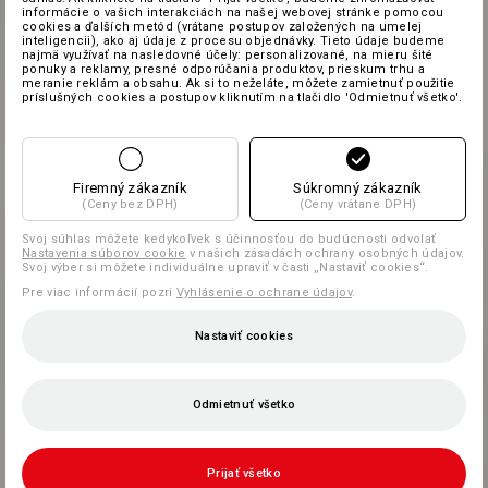
informácie o vašich interakciách na našej webovej stránke pomocou
cookies a ďalších metód (vrátane postupov založených na umelej
inteligencii), ako aj údaje z procesu objednávky. Tieto údaje budeme
najmä využívať na nasledovné účely: personalizované, na mieru šité
ponuky a reklamy, presné odporúčania produktov, prieskum trhu a
meranie reklám a obsahu. Ak si to neželáte, môžete zamietnuť použitie
príslušných cookies a postupov kliknutím na tlačidlo 'Odmietnuť všetko'.
Firemný zákazník
Súkromný zákazník
(Ceny bez DPH)
(Ceny vrátane DPH)
Svoj súhlas môžete kedykoľvek s účinnosťou do budúcnosti odvolať
Nastavenia súborov cookie
v našich zásadách ochrany osobných údajov.
Svoj výber si môžete individuálne upraviť v časti „Nastaviť cookies“.
Pre viac informácií pozri
Vyhlásenie o ochrane údajov
.
Nastaviť cookies
Odmietnuť všetko
Prijať všetko