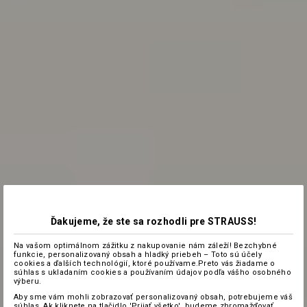
Ďakujeme, že ste sa rozhodli pre STRAUSS!
Na vašom optimálnom zážitku z nakupovanie nám záleží! Bezchybné
funkcie, personalizovaný obsah a hladký priebeh – Toto sú účely
cookies a ďalších technológií, ktoré používame.Preto vás žiadame o
súhlas s ukladaním cookies a používaním údajov podľa vášho osobného
výberu.
Aby sme vám mohli zobrazovať personalizovaný obsah, potrebujeme váš
súhlas. Ak kliknete na tlačidlo 'Prijať všetko', budeme zhromažďovať