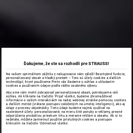
Ďakujeme, že ste sa rozhodli pre STRAUSS!
Na vašom optimálnom zážitku z nakupovanie nám záleží! Bezchybné funkcie,
personalizovaný obsah a hladký priebeh – Toto sú účely cookies a ďalších
technológií, ktoré používame.Preto vás žiadame o súhlas s ukladaním
cookies a používaním údajov podľa vášho osobného výberu.
Aby sme vám mohli zobrazovať personalizovaný obsah, potrebujeme váš
súhlas. Ak kliknete na tlačidlo 'Prijať všetko', budeme zhromažďovať
informácie o vašich interakciách na našej webovej stránke pomocou cookies
a ďalších metód (vrátane postupov založených na umelej inteligencii), ako aj
údaje z procesu objednávky. Tieto údaje budeme najmä využívať na
nasledovné účely: personalizované, na mieru šité ponuky a reklamy, presné
odporúčania produktov, prieskum trhu a meranie reklám a obsahu. Ak si to
neželáte, môžete zamietnuť použitie príslušných cookies a postupov
kliknutím na tlačidlo 'Odmietnuť všetko'.