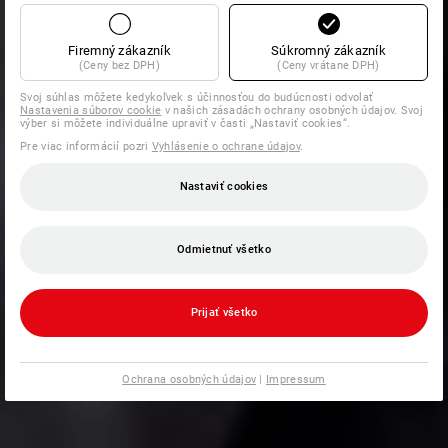
Firemný zákazník
Súkromný zákazník
(Ceny bez DPH)
(Ceny vrátane DPH)
Svoj súhlas môžete kedykoľvek s účinnosťou do budúcnosti odvolať
Nastavenia súborov cookie
v našich zásadách ochrany osobných údajov. Svoj
výber si môžete individuálne upraviť v časti „Nastaviť cookies“.
Pre viac informácií pozri
Vyhlásenie o ochrane údajov
.
Nastaviť cookies
Odmietnuť všetko
Prijať všetko
Ochrana osobných údajov
|
Impressum