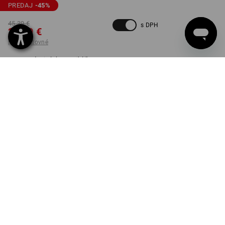
PREDAJ
-45
%
45,39 €
s DPH
24,59 €
plus poštovné
Dodacia lehota približne 3 –
5 pracovných dní
FARBA
VEĽKOSŤ
46
vybrať
antracitová / výstražná žltá
Kus
DORUČENIE DO VYPREDANIA ZÁSOB