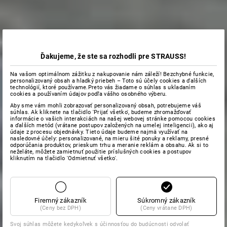
Ďakujeme, že ste sa rozhodli pre STRAUSS!
Na vašom optimálnom zážitku z nakupovanie nám záleží! Bezchybné funkcie,
personalizovaný obsah a hladký priebeh – Toto sú účely cookies a ďalších
technológií, ktoré používame.Preto vás žiadame o súhlas s ukladaním
cookies a používaním údajov podľa vášho osobného výberu.
Aby sme vám mohli zobrazovať personalizovaný obsah, potrebujeme váš
súhlas. Ak kliknete na tlačidlo 'Prijať všetko', budeme zhromažďovať
informácie o vašich interakciách na našej webovej stránke pomocou cookies
a ďalších metód (vrátane postupov založených na umelej inteligencii), ako aj
údaje z procesu objednávky. Tieto údaje budeme najmä využívať na
nasledovné účely: personalizované, na mieru šité ponuky a reklamy, presné
odporúčania produktov, prieskum trhu a meranie reklám a obsahu. Ak si to
neželáte, môžete zamietnuť použitie príslušných cookies a postupov
kliknutím na tlačidlo 'Odmietnuť všetko'.
Firemný zákazník
Súkromný zákazník
(Ceny bez DPH)
(Ceny vrátane DPH)
Svoj súhlas môžete kedykoľvek s účinnosťou do budúcnosti odvolať