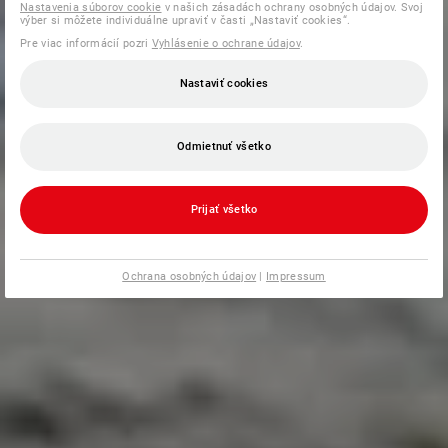
Nastavenia súborov cookie
v našich zásadách ochrany osobných údajov. Svoj
výber si môžete individuálne upraviť v časti „Nastaviť cookies“.
Pre viac informácií pozri
Vyhlásenie o ochrane údajov
.
Nastaviť cookies
Odmietnuť všetko
Prijať všetko
Ochrana osobných údajov
|
Impressum