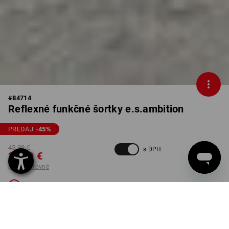
#
84714
Reflexné funkčné šortky e.s.ambition
PREDAJ
-45
%
45,39 €
s DPH
24,59 €
plus poštovné
Nedostupné
FARBA
VEĽKOSŤ