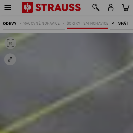
SPÄŤ    >
ODEVY
PÁNSKE
PRACOVNÉ NOHAVICE
ŠORTKY | 3/4 NOHAVICE