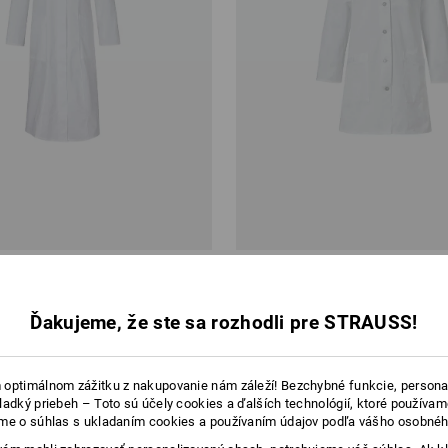
ovný plášť Linda
Pracovný kabát Gerlinde
Ďakujeme, že ste sa rozhodli pre STRAUSS!
od
28,41 €
0 ks
1
farba
(v. DPH) od 20 ks
optimálnom zážitku z nakupovanie nám záleží! Bezchybné funkcie, persona
ladký priebeh – Toto sú účely cookies a ďalších technológií, ktoré používam
me o súhlas s ukladaním cookies a používaním údajov podľa vášho osobnéh