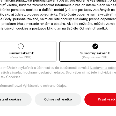
ám mohli zobrazovať personalizovaný obsah, potrebujeme váš súhlas. Ak kl
'Prijať všetko', budeme zhromažďovať informácie o vašich interakciách na naš
tránke pomocou cookies a ďalších metód (vrátane postupov založených na
cii), ako aj údaje z procesu objednávky. Tieto údaje budeme najmä využívať n
é účely: personalizované, na mieru šité ponuky a reklamy, presné odporúča
, prieskum trhu a meranie reklám a obsahu. Ak si to neželáte, môžete zamie
príslušných cookies a postupov kliknutím na tlačidlo 'Odmietnuť všetko'.
Firemný zákazník
Súkromný zákazník
(Ceny bez DPH)
(Ceny vrátane DPH)
as môžete kedykoľvek s účinnosťou do budúcnosti odvolať
Nastavenia súbo
ašich zásadách ochrany osobných údajov. Svoj výber si môžete individuálne
staviť cookies“.
informácií pozri
Vyhlásenie o ochrane údajov
.
staviť cookies
Odmietnuť všetko
Prijať všet
ášť Regine
Pracovný plášť Sophie
od
40,47 €