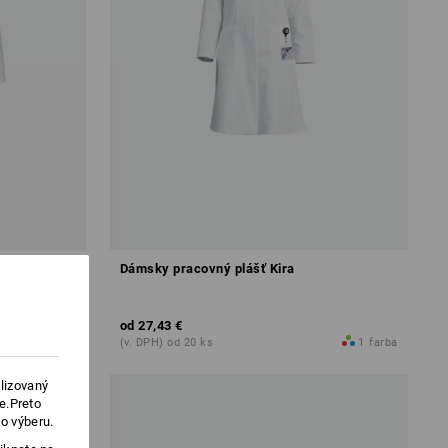
Dámsky pracovný plášť Kira
od
27,43 €
1
farba
(v. DPH) od 20 ks
1
farba
lizovaný
e.Preto
o výberu.