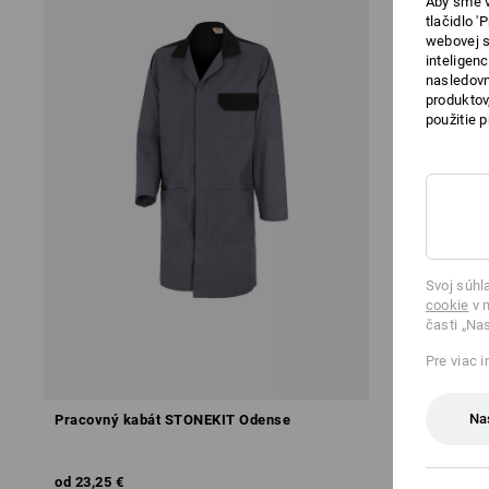
Aby sme v
tlačidlo 
webovej s
inteligen
nasledovn
produktov
použitie 
Svoj súhl
cookie
v n
časti „Na
Pre viac 
Na
Pracovný kabát STONEKIT Odense
Pracovný pl
od
23,25 €
od
26,94 €