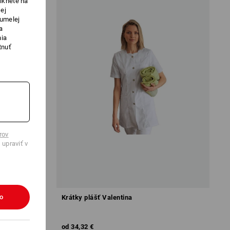
iknete na
ej
 umelej
a
nia
tnuť
rov
 upraviť v
ko
Krátky plášť Valentina
od
34,32 €