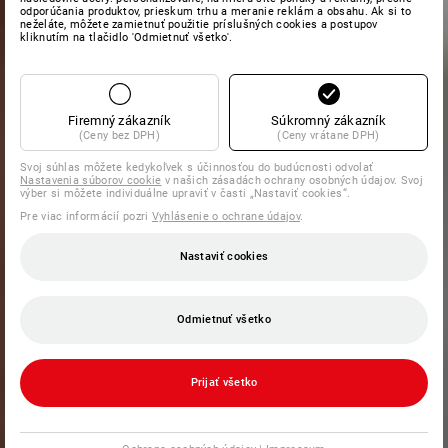
odporúčania produktov, prieskum trhu a meranie reklám a obsahu. Ak si to
neželáte, môžete zamietnuť použitie príslušných cookies a postupov
kliknutím na tlačidlo 'Odmietnuť všetko'.
Firemný zákazník
Súkromný zákazník
(Ceny bez DPH)
(Ceny vrátane DPH)
Svoj súhlas môžete kedykoľvek s účinnosťou do budúcnosti odvolať
Nastavenia súborov cookie
v našich zásadách ochrany osobných údajov. Svoj
výber si môžete individuálne upraviť v časti „Nastaviť cookies“.
Pre viac informácií pozri
Vyhlásenie o ochrane údajov
.
Nastaviť cookies
Odmietnuť všetko
Prijať všetko