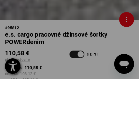
#
95812
e.s. cargo pracovné džínsové šortky
POWERdenim
110,58 €
s DPH
plus poštovné
od 1 Kus:
110,58 €
od 3 ks:
108,12 €
od 10 ks:
105,66 €
Dodacia lehota približne 3 –
5 pracovných dní
FARBA
VEĽKOSŤ
44
vybrať
vybrať
darkwashed