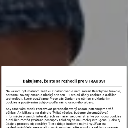
Ďakujeme, že ste sa rozhodli pre STRAUSS!
Na vašom optimálnom zážitku z nakupovanie nám záleží! Bezchybné funkcie,
personalizovaný obsah a hladký priebeh – Toto sú účely cookies a ďalších
technológií, ktoré používame.Preto vás žiadame o súhlas s ukladaním
cookies a používaním údajov podľa vášho osobného výberu.
Aby sme vám mohli zobrazovať personalizovaný obsah, potrebujeme váš
súhlas. Ak kliknete na tlačidlo 'Prijať všetko', budeme zhromažďovať
informácie o vašich interakciách na našej webovej stránke pomocou cookies
a ďalších metód (vrátane postupov založených na umelej inteligencii), ako aj
údaje z procesu objednávky. Tieto údaje budeme najmä využívať na
nasledovné účely: personalizované, na mieru šité ponuky a reklamy, presné