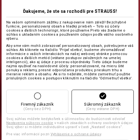
Ďakujeme, že ste sa rozhodli pre STRAUSS!
Na vašom optimálnom zážitku z nakupovanie nám záleží! Bezchybné
funkcie, personalizovaný obsah a hladký priebeh – Toto sú účely
cookies a ďalších technológií, ktoré používame.Preto vás žiadame o
súhlas s ukladaním cookies a používaním údajov podľa vášho osobného
výberu.
Aby sme vám mohli zobrazovať personalizovaný obsah, potrebujeme váš
súhlas. Ak kliknete na tlačidlo 'Prijať všetko', budeme zhromažďovať
informácie o vašich interakciách na našej webovej stránke pomocou
cookies a ďalších metód (vrátane postupov založených na umelej
inteligencii), ako aj údaje z procesu objednávky. Tieto údaje budeme
najmä využívať na nasledovné účely: personalizované, na mieru šité
ponuky a reklamy, presné odporúčania produktov, prieskum trhu a
meranie reklám a obsahu. Ak si to neželáte, môžete zamietnuť použitie
príslušných cookies a postupov kliknutím na tlačidlo 'Odmietnuť všetko'.
Firemný zákazník
Súkromný zákazník
(Ceny bez DPH)
(Ceny vrátane DPH)
Svoj súhlas môžete kedykoľvek s účinnosťou do budúcnosti odvolať
Nastavenia súborov cookie
v našich zásadách ochrany osobných údajov.
Svoj výber si môžete individuálne upraviť v časti „Nastaviť cookies“.
Pre viac informácií pozri
Vyhlásenie o ochrane údajov
.