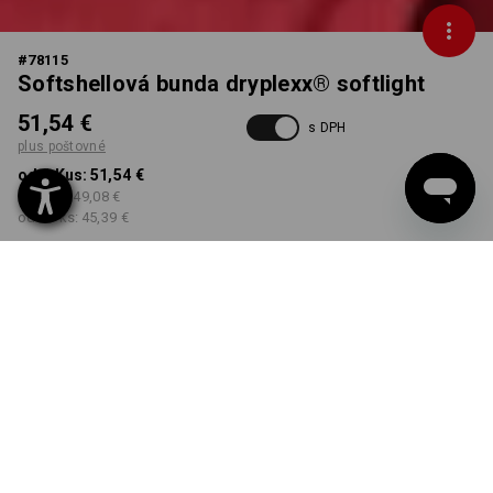
#
78115
Softshellová bunda dryplexx® softlight
51,54 €
s DPH
plus poštovné
od 1 Kus:
51,54 €
od 5 ks:
49,08 €
od 20 ks:
45,39 €
Dodacia lehota približne 3
– 5 pracovných dní
FARBA
VEĽKOSŤ
S
vybrať
vybrať
červená / čierna
Množstevná zľava