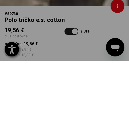
#
89738
Polo tričko e.s. cotton
19,56 €
s DPH
plus poštovné
od 1 Kus:
19,56 €
od 5 ks:
18,94 €
od 30 ks:
18,33 €
Dodacia lehota približne 3
– 5 pracovných dní
FARBA
VEĽKOSŤ
S
vybrať
vybrať
lieskový oriešok
Množstevná zľava