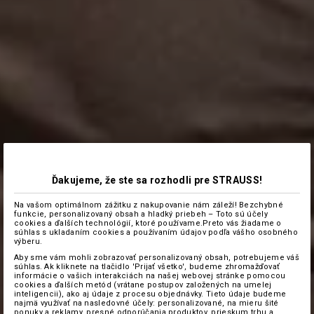
Ďakujeme, že ste sa rozhodli pre STRAUSS!
Na vašom optimálnom zážitku z nakupovanie nám záleží! Bezchybné
funkcie, personalizovaný obsah a hladký priebeh – Toto sú účely
cookies a ďalších technológií, ktoré používame.Preto vás žiadame o
súhlas s ukladaním cookies a používaním údajov podľa vášho osobného
výberu.
Aby sme vám mohli zobrazovať personalizovaný obsah, potrebujeme váš
súhlas. Ak kliknete na tlačidlo 'Prijať všetko', budeme zhromažďovať
informácie o vašich interakciách na našej webovej stránke pomocou
cookies a ďalších metód (vrátane postupov založených na umelej
inteligencii), ako aj údaje z procesu objednávky. Tieto údaje budeme
najmä využívať na nasledovné účely: personalizované, na mieru šité
ponuky a reklamy, presné odporúčania produktov, prieskum trhu a