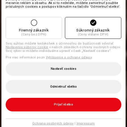
meranie reklám a obsahu. Ak si to neželáte, môžete zamietnuť použitie
príslušných cookies a postupov kliknutím na tlačidlo 'Odmietnuť všetko'.
Firemný zákazník
Súkromný zákazník
(Ceny bez DPH)
(Ceny vrátane DPH)
Svoj súhlas môžete kedykoľvek s účinnosťou do budúcnosti odvolať
Nastavenia súborov cookie
v našich zásadách ochrany osobných údajov.
Svoj výber si môžete individuálne upraviť v časti „Nastaviť cookies“.
Pre viac informácií pozri
Vyhlásenie o ochrane údajov
.
Nastaviť cookies
Odmietnuť všetko
Prijať všetko
Ochrana osobných údajov
|
Impressum