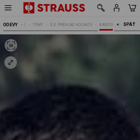
SPÄŤ    >
ODEVY
PÁNSKE
TÉMY
E.S. PREHĽAD KOLEKCIÍ
BASICS