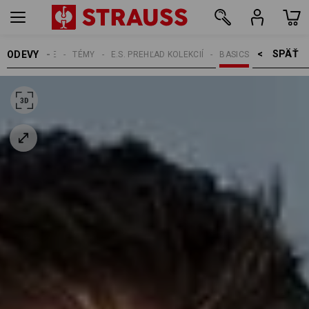
SPÄŤ    >
ODEVY
PÁNSKE
TÉMY
E.S. PREHĽAD KOLEKCIÍ
BASICS