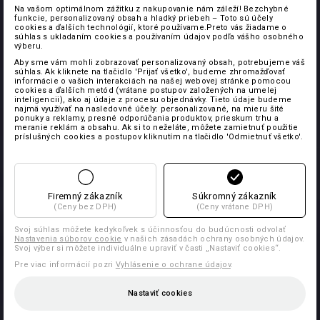
Na vašom optimálnom zážitku z nakupovanie nám záleží! Bezchybné
funkcie, personalizovaný obsah a hladký priebeh – Toto sú účely
cookies a ďalších technológií, ktoré používame.Preto vás žiadame o
súhlas s ukladaním cookies a používaním údajov podľa vášho osobného
výberu.
Aby sme vám mohli zobrazovať personalizovaný obsah, potrebujeme váš
súhlas. Ak kliknete na tlačidlo 'Prijať všetko', budeme zhromažďovať
informácie o vašich interakciách na našej webovej stránke pomocou
cookies a ďalších metód (vrátane postupov založených na umelej
inteligencii), ako aj údaje z procesu objednávky. Tieto údaje budeme
najmä využívať na nasledovné účely: personalizované, na mieru šité
ponuky a reklamy, presné odporúčania produktov, prieskum trhu a
meranie reklám a obsahu. Ak si to neželáte, môžete zamietnuť použitie
príslušných cookies a postupov kliknutím na tlačidlo 'Odmietnuť všetko'.
Firemný zákazník
Súkromný zákazník
(Ceny bez DPH)
(Ceny vrátane DPH)
Svoj súhlas môžete kedykoľvek s účinnosťou do budúcnosti odvolať
Nastavenia súborov cookie
v našich zásadách ochrany osobných údajov.
Svoj výber si môžete individuálne upraviť v časti „Nastaviť cookies“.
Pre viac informácií pozri
Vyhlásenie o ochrane údajov
.
Nastaviť cookies