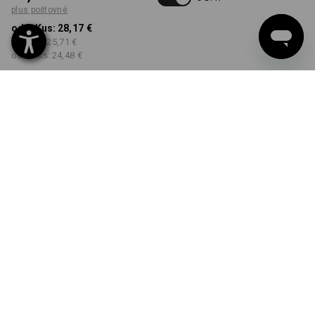
plus poštovné
od 1 Kus:
28,17 €
od 3 ks:
25,71 €
od 10 ks:
24,48 €
Dodacia lehota približne 3
– 5 pracovných dní
FARBA
VEĽKOSŤ
S
vybrať
vybrať
tmavomodrá
Množstevná zľava
od 1 Kus
od 3 ks
od 10 ks
Zľava:
Zľava:
Zľava:
0
%/
Kus
9
%/
ks
13
%/
ks