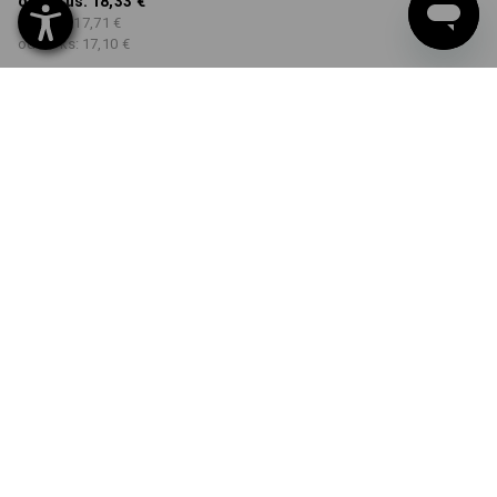
od 1 Kus:
18,33 €
od 5 ks:
17,71 €
od 30 ks:
17,10 €
Dodacia lehota približne 3
– 5 pracovných dní
FARBA
VEĽKOSŤ
S
vybrať
vybrať
morská zelená
Množstevná zľava
od 1 Kus
od 5 ks
od 30 ks
Zľava:
Zľava:
Zľava:
0
%/
Kus
3
%/
ks
7
%/
ks
Kus