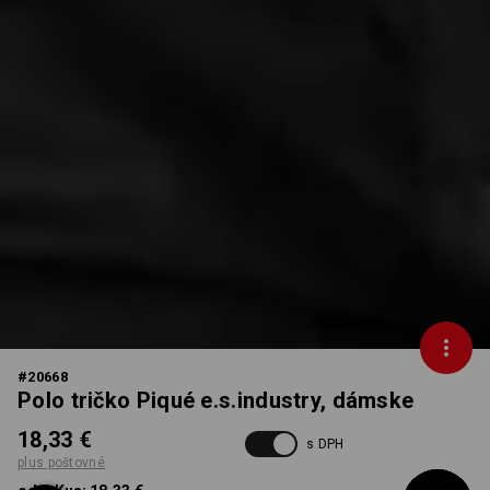
#
20668
Polo tričko Piqué e.s.industry, dámske
18,33 €
s DPH
plus poštovné