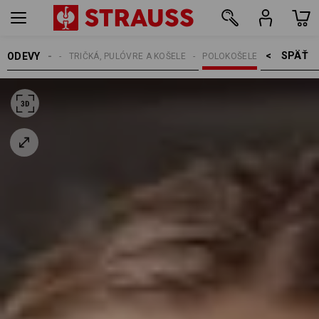
SPÄŤ    >
ODEVY
DÁMSKE
TRIČKÁ, PULÓVRE A KOŠELE
POLOKOŠELE