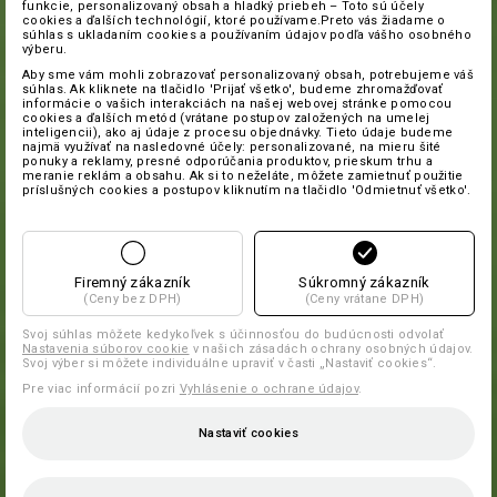
funkcie, personalizovaný obsah a hladký priebeh – Toto sú účely
cookies a ďalších technológií, ktoré používame.Preto vás žiadame o
súhlas s ukladaním cookies a používaním údajov podľa vášho osobného
výberu.
Aby sme vám mohli zobrazovať personalizovaný obsah, potrebujeme váš
súhlas. Ak kliknete na tlačidlo 'Prijať všetko', budeme zhromažďovať
informácie o vašich interakciách na našej webovej stránke pomocou
cookies a ďalších metód (vrátane postupov založených na umelej
inteligencii), ako aj údaje z procesu objednávky. Tieto údaje budeme
najmä využívať na nasledovné účely: personalizované, na mieru šité
ponuky a reklamy, presné odporúčania produktov, prieskum trhu a
meranie reklám a obsahu. Ak si to neželáte, môžete zamietnuť použitie
príslušných cookies a postupov kliknutím na tlačidlo 'Odmietnuť všetko'.
Firemný zákazník
Súkromný zákazník
(Ceny bez DPH)
(Ceny vrátane DPH)
Svoj súhlas môžete kedykoľvek s účinnosťou do budúcnosti odvolať
Nastavenia súborov cookie
v našich zásadách ochrany osobných údajov.
Svoj výber si môžete individuálne upraviť v časti „Nastaviť cookies“.
Pre viac informácií pozri
Vyhlásenie o ochrane údajov
.
Nastaviť cookies