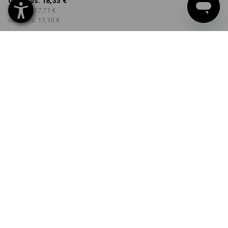
od 1 Kus:
18,33 €
od 5 ks:
17,71 €
od 30 ks:
17,10 €
Dodacia lehota približne 3
– 5 pracovných dní
FARBA
VEĽKOSŤ
S
vybrať
vybrať
čierna
Množstevná zľava
od 1 Kus
od 5 ks
od 30 ks
Zľava:
Zľava:
Zľava:
0
%/
Kus
3
%/
ks
7
%/
ks
Kus