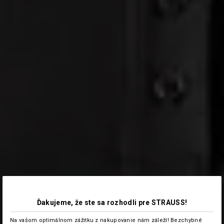
Ďakujeme, že ste sa rozhodli pre STRAUSS!
Na vašom optimálnom zážitku z nakupovanie nám záleží! Bezchybné