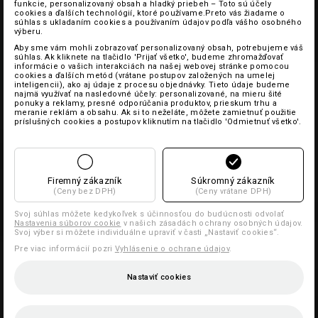
funkcie, personalizovaný obsah a hladký priebeh – Toto sú účely
cookies a ďalších technológií, ktoré používame.Preto vás žiadame o
súhlas s ukladaním cookies a používaním údajov podľa vášho osobného
výberu.
Aby sme vám mohli zobrazovať personalizovaný obsah, potrebujeme váš
súhlas. Ak kliknete na tlačidlo 'Prijať všetko', budeme zhromažďovať
informácie o vašich interakciách na našej webovej stránke pomocou
cookies a ďalších metód (vrátane postupov založených na umelej
inteligencii), ako aj údaje z procesu objednávky. Tieto údaje budeme
najmä využívať na nasledovné účely: personalizované, na mieru šité
ponuky a reklamy, presné odporúčania produktov, prieskum trhu a
meranie reklám a obsahu. Ak si to neželáte, môžete zamietnuť použitie
príslušných cookies a postupov kliknutím na tlačidlo 'Odmietnuť všetko'.
Firemný zákazník
Súkromný zákazník
(Ceny bez DPH)
(Ceny vrátane DPH)
Svoj súhlas môžete kedykoľvek s účinnosťou do budúcnosti odvolať
Nastavenia súborov cookie
v našich zásadách ochrany osobných údajov.
Svoj výber si môžete individuálne upraviť v časti „Nastaviť cookies“.
Pre viac informácií pozri
Vyhlásenie o ochrane údajov
.
Nastaviť cookies