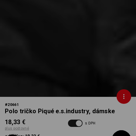
#
20661
Polo tričko Piqué e.s.industry, dámske
18,33 €
s DPH
plus poštovné