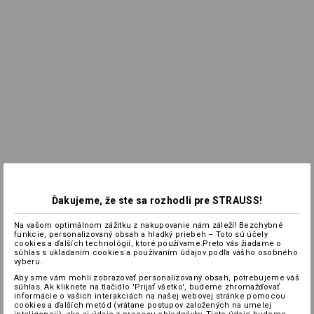
Ďakujeme, že ste sa rozhodli pre STRAUSS!
Na vašom optimálnom zážitku z nakupovanie nám záleží! Bezchybné
funkcie, personalizovaný obsah a hladký priebeh – Toto sú účely
cookies a ďalších technológií, ktoré používame.Preto vás žiadame o
súhlas s ukladaním cookies a používaním údajov podľa vášho osobného
výberu.
Aby sme vám mohli zobrazovať personalizovaný obsah, potrebujeme váš
súhlas. Ak kliknete na tlačidlo 'Prijať všetko', budeme zhromažďovať
informácie o vašich interakciách na našej webovej stránke pomocou
cookies a ďalších metód (vrátane postupov založených na umelej