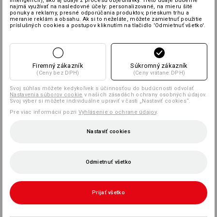
inteligencii), ako aj údaje z procesu objednávky. Tieto údaje budeme
najmä využívať na nasledovné účely: personalizované, na mieru šité
ponuky a reklamy, presné odporúčania produktov, prieskum trhu a
meranie reklám a obsahu. Ak si to neželáte, môžete zamietnuť použitie
príslušných cookies a postupov kliknutím na tlačidlo 'Odmietnuť všetko'.
Firemný zákazník
Súkromný zákazník
(Ceny bez DPH)
(Ceny vrátane DPH)
Svoj súhlas môžete kedykoľvek s účinnosťou do budúcnosti odvolať
Nastavenia súborov cookie
v našich zásadách ochrany osobných údajov.
Svoj výber si môžete individuálne upraviť v časti „Nastaviť cookies“.
Pre viac informácií pozri
Vyhlásenie o ochrane údajov
.
Nastaviť cookies
Odmietnuť všetko
Prijať všetko