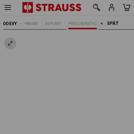
SPÄŤ    >
ODEVY
PÁNSKE
DOPLNKY
PRÍSLUŠENSTVO