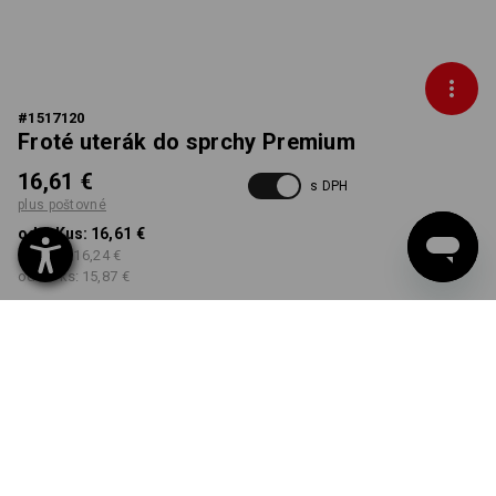
#
1517120
Froté uterák do sprchy Premium
16,61 €
s DPH
plus poštovné
od 1 Kus:
16,61 €
od 5 ks:
16,24 €
od 20 ks:
15,87 €
Dodacia lehota približne 3
– 5 pracovných dní
FARBA
vybrať
biela