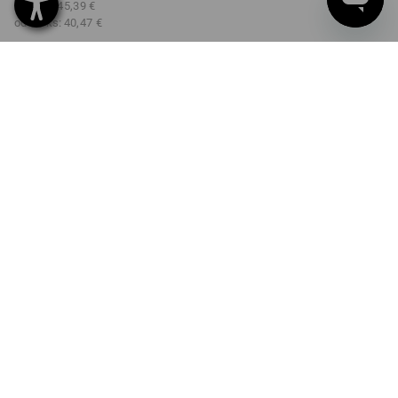
od 3 ks:
45,39 €
od 10 ks:
40,47 €
Dodacia lehota približne 3 –
5 pracovných dní
FARBA
čierna
Množstevná zľava
od 1 Kus
od 3 ks
od 10 ks
Zľava:
Zľava:
Zľava:
0
%/
Kus
8
%/
ks
18
%/
ks
Kus