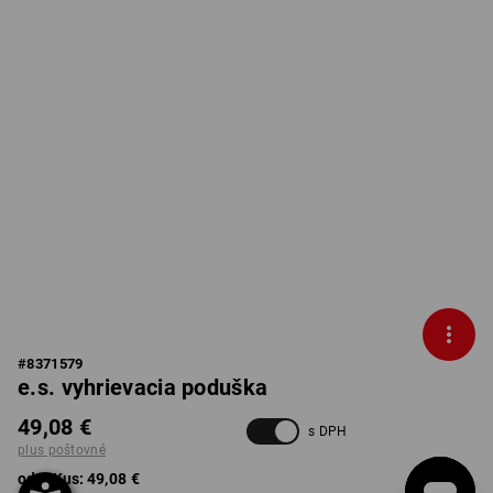
#
8371579
e.s. vyhrievacia poduška
49,08 €
s DPH
plus poštovné
od 1 Kus:
49,08 €