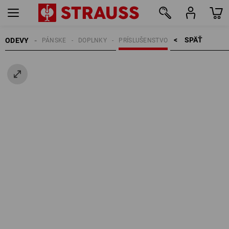
SPÄŤ    >
ODEVY
PÁNSKE
DOPLNKY
PRÍSLUŠENSTVO