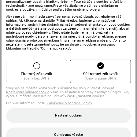
personalizovaný obsah a hladký priebeh – Toto sú účely cookies a ďalších
technológií, ktoré používame.Preto vás žiadame o súhlas s ukladaním
cookies a používaním údajov podľa vášho osobného výberu.
Aby sme vám mohli zobrazovať personalizovaný obsah, potrebujeme váš
súhlas. Ak kliknete na tlačidlo 'Prijať všetko', budeme zhromažďovať
informácie o vašich interakciách na našej webovej stránke pomocou cookies
a ďalších metód (vrátane postupov založených na umelej inteligencii), ako aj
údaje z procesu objednávky. Tieto údaje budeme najmä využívať na
nasledovné účely: personalizované, na mieru šité ponuky a reklamy, presné
odporúčania produktov, prieskum trhu a meranie reklám a obsahu. Ak si to
neželáte, môžete zamietnuť použitie príslušných cookies a postupov
kliknutím na tlačidlo 'Odmietnuť všetko'.
Firemný zákazník
Súkromný zákazník
(Ceny bez DPH)
(Ceny vrátane DPH)
Svoj súhlas môžete kedykoľvek s účinnosťou do budúcnosti odvolať
Nastavenia súborov cookie
v našich zásadách ochrany osobných údajov. Svoj
výber si môžete individuálne upraviť v časti „Nastaviť cookies“.
Pre viac informácií pozri
Vyhlásenie o ochrane údajov
.
Nastaviť cookies
Odmietnuť všetko