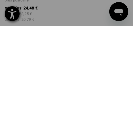
plus poštovné
od 1 Kus:
24,48 €
od 3 ks:
23,25 €
od 10 ks:
20,79 €
Dodacia lehota približne 3 –
5 pracovných dní
FARBA
vybrať
čierna / výstražná žltá
Množstevná zľava
od 1 Kus
od 3 ks
od 10 ks
Zľava:
Zľava:
Zľava:
0
%/
Kus
5
%/
ks
15
%/
ks