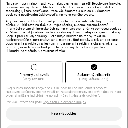
Na vašom optimálnom zážitku z nakupovanie nám záleží! Bezchybné funkcie,
personalizovaný obsah a hladký priebeh – Toto sú účely cookies a ďalších
technológií, ktoré používame.Preto vás žiadame o súhlas s ukladaním
cookies a používaním údajov podľa vášho osobného výberu.
Aby sme vám mohli zobrazovať personalizovaný obsah, potrebujeme váš
súhlas. Ak kliknete na tlačidlo 'Prijať všetko', budeme zhromažďovať
informácie o vašich interakciách na našej webovej stránke pomocou cookies
a ďalších metód (vrátane postupov založených na umelej inteligencii), ako aj
údaje z procesu objednávky. Tieto údaje budeme najmä využívať na
nasledovné účely: personalizované, na mieru šité ponuky a reklamy, presné
odporúčania produktov, prieskum trhu a meranie reklám a obsahu. Ak si to
neželáte, môžete zamietnuť použitie príslušných cookies a postupov
kliknutím na tlačidlo 'Odmietnuť všetko'.
Firemný zákazník
Súkromný zákazník
(Ceny bez DPH)
(Ceny vrátane DPH)
Svoj súhlas môžete kedykoľvek s účinnosťou do budúcnosti odvolať
Nastavenia súborov cookie
v našich zásadách ochrany osobných údajov. Svoj
výber si môžete individuálne upraviť v časti „Nastaviť cookies“.
Pre viac informácií pozri
Vyhlásenie o ochrane údajov
.
Nastaviť cookies