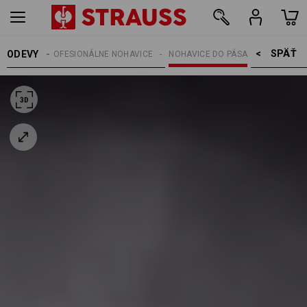
SPÄŤ    >
ODEVY
HAVICE
PROFESIONÁLNE NOHAVICE
NOHAVICE DO PÁSA