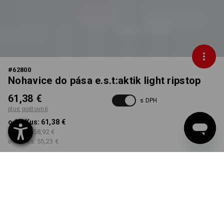
#
62800
Nohavice do pása e.s.t:aktik light ripstop
61,38 €
s DPH
plus poštovné
od 1 Kus:
61,38 €
od 3 ks:
58,92 €
od 10 ks:
55,23 €
Dodacia lehota približne 3
– 5 pracovných dní
FARBA
VEĽKOSŤ
44
vybrať
vybrať