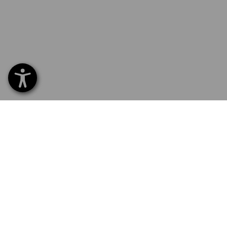
0232 441 795
ZÁKAZ
Home
Dodani
PRIHLÁSENIE K ODBERU
NEWSLETTERA
Výmen
Platba