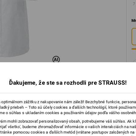
7
Mn
Ďakujeme, že ste sa rozhodli pre STRAUSS!
optimálnom zážitku z nakupovanie nám záleží! Bezchybné funkcie, persona
ladký priebeh – Toto sú účely cookies a ďalších technológií, ktoré používam
IE O PRODUKTE
me o súhlas s ukladaním cookies a používaním údajov podľa vášho osobnéh
ám mohli zobrazovať personalizovaný obsah, potrebujeme váš súhlas. Ak kl
'Prijať všetko', budeme zhromažďovať informácie o vašich interakciách na naš
tránke pomocou cookies a ďalších metód (vrátane postupov založených na