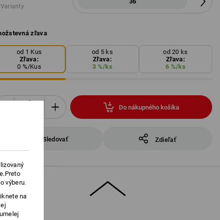
36
 Varianty
ožstevná zľava
od 1 Kus
od 5 ks
od 20 ks
Zľava:
Zľava:
Zľava:
0
%/
Kus
3
%/
ks
6
%/
ks
Do nákupného košíka
Kus
Sledovať
Zdieľať
lizovaný
e.Preto
o výberu.
iknete na
ej
 umelej