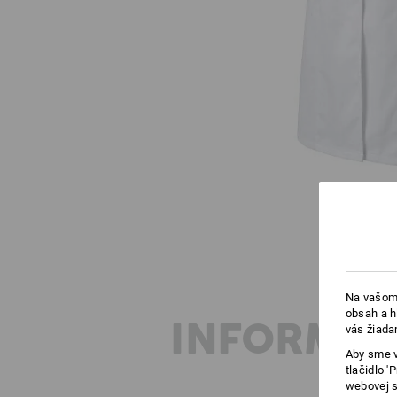
Na vašom 
obsah a h
INFORMÁC
vás žiada
Aby sme v
tlačidlo 
webovej s