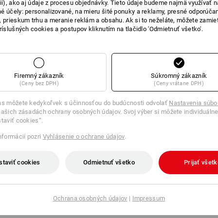
cii), ako aj údaje z procesu objednávky. Tieto údaje budeme najmä využívať n
POPIS
é účely: personalizované, na mieru šité ponuky a reklamy, presné odporúča
, prieskum trhu a meranie reklám a obsahu. Ak si to neželáte, môžete zamie
príslušných cookies a postupov kliknutím na tlačidlo 'Odmietnuť všetko'.
Vysokokvalitný dámsky plášť so skry
dodáva viditeľný patentný gombík na z
dvoma bočnými vreckami, náprsným v
maximálnu voľnosť pohybu.
Dĺžka pre veľ. 38: cca 100 cm.
Firemný zákazník
Súkromný zákazník
(Ceny bez DPH)
(Ceny vrátane DPH)
Material:
Vrchný materiál
50
%
Polyester
/
50
as môžete kedykoľvek s účinnosťou do budúcnosti odvolať
Nastavenia súbo
ašich zásadách ochrany osobných údajov. Svoj výber si môžete individuálne
Návod na starostlivosť o výrobok:
staviť cookies“.
Perte v práčke na 95 °C
informácií pozri
Vyhlásenie o ochrane údajov
.
Sušte v sušičke nastavenej na
vysokú teplotu
Chemické čistenie povolené
staviť cookies
Odmietnuť všetko
Prijať všet
Ochrana osobných údajov
|
Impressum
Informácie o výrobcovi:
Bernhard Lei
info@leiber.de