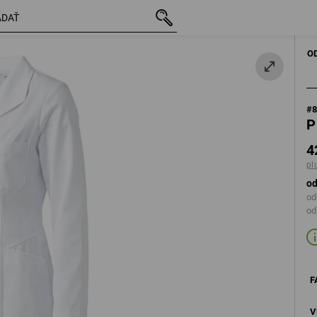
s DPH
42,93 €
36
a
plus poštovné
DÁMSKE
PRAC
O
#
P
4
pl
od
od
od
F
V