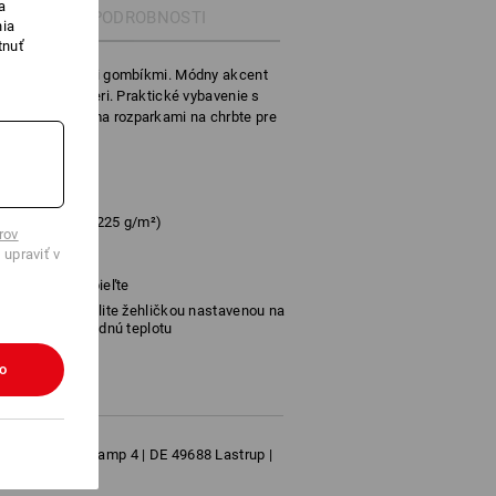
a
PODROBNOSTI
nia
tnuť
tými patentnými gombíkmi. Módny akcent
apínacom golieri. Praktické vybavenie s
reckom a dvoma rozparkami na chrbte pre
%
Lyocel
(cca. 225 g/m²)
rov
 upraviť v
Nebieľte
Žehlite žehličkou nastavenou na
strednú teplotu
ko
ber KG | Kreuzkamp 4 | DE 49688 Lastrup |