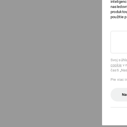
inteligen
nasledovn
produktov
použitie 
Svoj súhl
cookie
v n
časti „Na
Pre viac 
Na