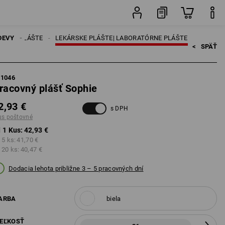
Kus
OVNÉ PLÁŠTE
DEVY
LEKÁRSKE PLÁŠTE| LABORATÓRNE PLÁŠTE
<   
SPÄŤ
81046
racovný plášť Sophie
2,93 €
s DPH
us poštovné
 1 Kus:
42,93 €
 5 ks:
41,70 €
 20 ks:
40,47 €
Dodacia lehota približne 3 – 5 pracovných dní
ARBA
biela
EĽKOSŤ