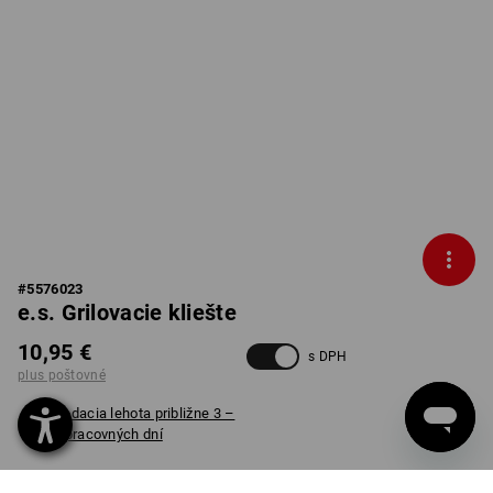
#
5576023
e.s. Grilovacie kliešte
10,95 €
s DPH
plus poštovné
Dodacia lehota približne 3 –
5 pracovných dní
VERZIA