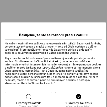
Ďakujeme, že ste sa rozhodli pre STRAUSS!
Na vašom optimálnom zážitku z nakupovanie nám záleží! Bezchybné funkcie,
personalizovaný obsah a hladký priebeh – Toto sú účely cookies a ďalších
technológií, ktoré používame.Preto vás žiadame o súhlas s ukladaním
cookies a používaním údajov podľa vášho osobného výberu.
Aby sme vám mohli zobrazovať personalizovaný obsah, potrebujeme váš
súhlas. Ak kliknete na tlačidlo 'Prijať všetko', budeme zhromažďovať
informácie o vašich interakciách na našej webovej stránke pomocou cookies
a ďalších metód (vrátane postupov založených na umelej inteligencii), ako aj
údaje z procesu objednávky. Tieto údaje budeme najmä využívať na
nasledovné účely: personalizované, na mieru šité ponuky a reklamy, presné
odporúčania produktov, prieskum trhu a meranie reklám a obsahu. Ak si to
neželáte, môžete zamietnuť použitie príslušných cookies a postupov
kliknutím na tlačidlo 'Odmietnuť všetko'.
Firemný zákazník
Súkromný zákazník
(Ceny bez DPH)
(Ceny vrátane DPH)