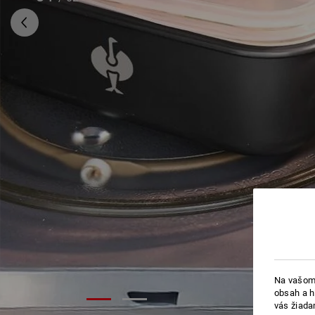
Na vašom 
obsah a h
vás žiada