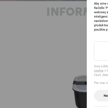
Aby sme v
INFORMÁC
tlačidlo 
webovej s
inteligen
nasledovn
produktov
použitie 
Svoj súhl
cookie
v n
časti „Na
Pre viac 
Na