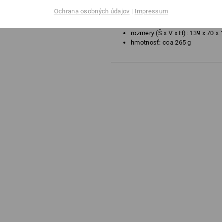
vhodná do mrazničky, parného h
Ochrana osobných údajov
|
Impressum
z materiálu PP vhodného na ko
objem: cca 1 000 ml
rozmery (Š x V x H): 139 x 70 
hmotnosť: cca 265 g