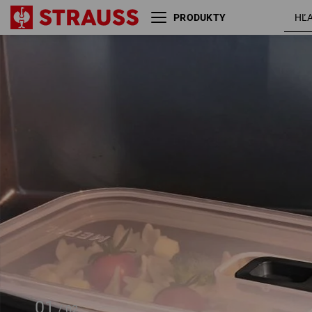
PRODUKTY
e.s. dóza na potraviny do
mikrovlnky midi
01
/
02