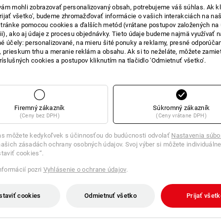
ám mohli zobrazovať personalizovaný obsah, potrebujeme váš súhlas. Ak kl
IE O PRODUKTE
'Prijať všetko', budeme zhromažďovať informácie o vašich interakciách na naš
tránke pomocou cookies a ďalších metód (vrátane postupov založených na
cii), ako aj údaje z procesu objednávky. Tieto údaje budeme najmä využívať n
é účely: personalizované, na mieru šité ponuky a reklamy, presné odporúča
, prieskum trhu a meranie reklám a obsahu. Ak si to neželáte, môžete zamie
JEDEN BOX NA VŠETKO
príslušných cookies a postupov kliknutím na tlačidlo 'Odmietnuť všetko'.
Mraznička, umývačka riadu a mikrov
e.s. dóza na potraviny do mikrovlnky 
uchovávanie, bezpečné prenášanie a 
zacvaknutím môžete dózu vzduchotesn
Firemný zákazník
Súkromný zákazník
vytečením. Ďakuje priehľadnému viečku
(Ceny bez DPH)
(Ceny vrátane DPH)
nachádza. Vďaka odvzdušňovaciemu ve
v mikrovlnnej rúre: ventil stačí a jedl
as môžete kedykoľvek s účinnosťou do budúcnosti odvolať
Nastavenia súbo
ašich zásadách ochrany osobných údajov. Svoj výber si môžete individuálne
staviť cookies“.
informácií pozri
Vyhlásenie o ochrane údajov
.
s ochranou proti vytečeniu, v
staviť cookies
Odmietnuť všetko
Prijať všet
praktický uzáver so zacvakáv
transparentné viečko s odvzdu
vyberateľný tesniaci krúžok na