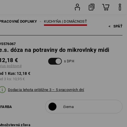
Kus
PRACOVNÉ DOPLNKY
KUCHYŇA | DOMÁCNOSŤ
<   
SPÄŤ
#
5576067
e.s. dóza na potraviny do mikrovlnky midi
12,18 €
s DPH
plus poštovné
od 1 Kus:
12,18 €
od 3 ks:
10,95 €
Dodacia lehota približne 3 – 5 pracovných dní
FARBA
čierna
Množstevná zľava