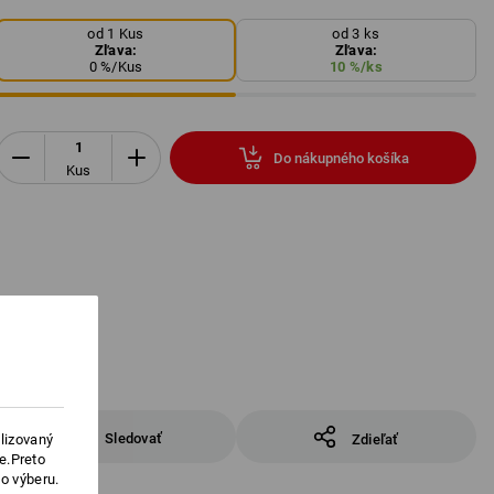
od 1 Kus
od 3 ks
Zľava:
Zľava:
0
%/
Kus
10
%/
ks
Do nákupného košíka
Kus
Sledovať
lizovaný
Zdieľať
e.Preto
o výberu.