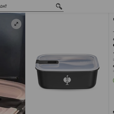
s DPH
12,18 €
čierna
plus poštovné