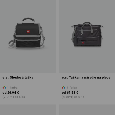
e.s. Obedová taška
e.s. Taška na náradie na plece
1
farba
1
farba
od
26,94 €
od
67,53 €
(v. DPH) od 6 ks
(v. DPH) od 6 ks