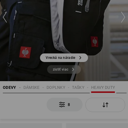
Vrecká na náradie
zistiť viac
ODEVY
DÁMSKE
DOPLNKY
TAŠKY
HEAVY DUTY
8