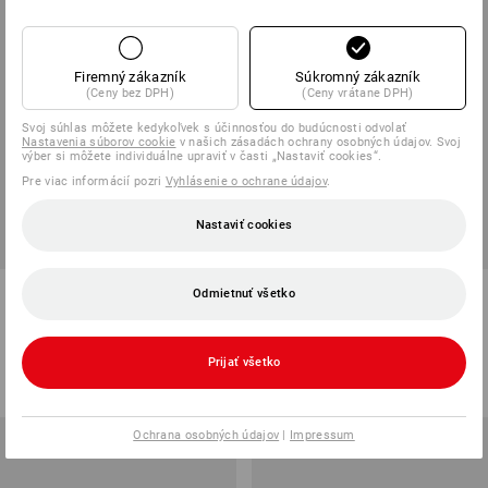
Firemný zákazník
Súkromný zákazník
(Ceny bez DPH)
(Ceny vrátane DPH)
Svoj súhlas môžete kedykoľvek s účinnosťou do budúcnosti odvolať
Nastavenia súborov cookie
v našich zásadách ochrany osobných údajov. Svoj
výber si môžete individuálne upraviť v časti „Nastaviť cookies“.
Pre viac informácií pozri
Vyhlásenie o ochrane údajov
.
Nastaviť cookies
e.s. Vrecko na náradie, 3
e.s. Opasok na náradie
Odmietnuť všetko
priečinky
1
farba
1
farba
Prijať všetko
od
20,79 €
od
20,79 €
(v. DPH) od 6 ks
(v. DPH) od 6 ks
Ochrana osobných údajov
|
Impressum