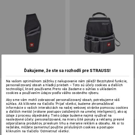
Ďakujeme, že ste sa rozhodli pre STRAUSS!
Na vašom optimálnom zážitku z nakupovanie nám záleží! Bezchybné funkcie,
e.s. Vrecko na nôž
e.s. Vrecko na náradie, 4
personalizovaný obsah a hladký priebeh – Toto sú účely cookies a ďalších
priečinky
technológií, ktoré používame.Preto vás žiadame o súhlas s ukladaním
cookies a používaním údajov podľa vášho osobného výberu.
1
farba
1
farba
Aby sme vám mohli zobrazovať personalizovaný obsah, potrebujeme váš
súhlas. Ak kliknete na tlačidlo 'Prijať všetko', budeme zhromažďovať
od
9,72 €
od
23,25 €
informácie o vašich interakciách na našej webovej stránke pomocou cookies
(v. DPH) od 6 ks
(v. DPH) od 6 ks
a ďalších metód (vrátane postupov založených na umelej inteligencii), ako aj
údaje z procesu objednávky. Tieto údaje budeme najmä využívať na
nasledovné účely: personalizované, na mieru šité ponuky a reklamy, presné
odporúčania produktov, prieskum trhu a meranie reklám a obsahu. Ak si to
neželáte, môžete zamietnuť použitie príslušných cookies a postupov
kliknutím na tlačidlo 'Odmietnuť všetko'.