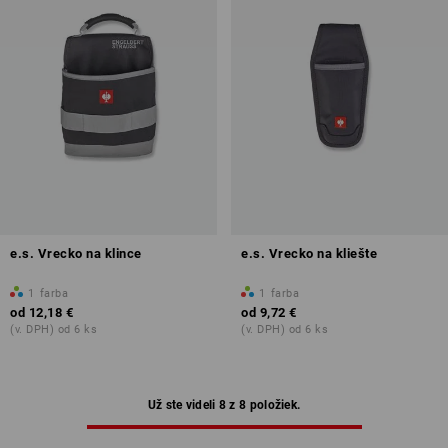
e.s. Vrecko na klince
e.s. Vrecko na kliešte
1
farba
1
farba
od
12,18 €
od
9,72 €
(v. DPH) od 6 ks
(v. DPH) od 6 ks
Už ste videli 8 z 8 položiek.