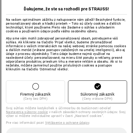
Ďakujeme, že ste sa rozhodli pre STRAUSS!
Na vašom optimálnom zážitku z nakupovanie nám záleží! Bezchybné funkcie,
personalizovaný obsah a hladký priebeh – Toto sú účely cookies a ďalších
technológií, ktoré používame.Preto vás žiadame o súhlas s ukladaním
cookies a používaním údajov podľa vášho osobného výberu.
Aby sme vám mohli zobrazovať personalizovaný obsah, potrebujeme váš
súhlas. Ak kliknete na tlačidlo 'Prijať všetko', budeme zhromažďovať
informácie o vašich interakciách na našej webovej stránke pomocou cookies
a ďalších metód (vrátane postupov založených na umelej inteligencii), ako aj
údaje z procesu objednávky. Tieto údaje budeme najmä využívať na
nasledovné účely: personalizované, na mieru šité ponuky a reklamy, presné
odporúčania produktov, prieskum trhu a meranie reklám a obsahu. Ak si to
neželáte, môžete zamietnuť použitie príslušných cookies a postupov
kliknutím na tlačidlo 'Odmietnuť všetko'.
Firemný zákazník
Súkromný zákazník
(Ceny bez DPH)
(Ceny vrátane DPH)
Svoj súhlas môžete kedykoľvek s účinnosťou do budúcnosti odvolať
Nastavenia súborov cookie
v našich zásadách ochrany osobných údajov. Svoj
výber si môžete individuálne upraviť v časti „Nastaviť cookies“.
Pre viac informácií pozri
Vyhlásenie o ochrane údajov
.