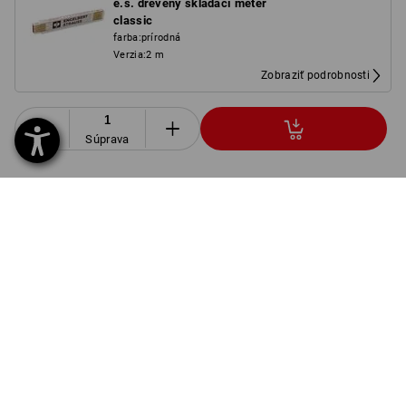
e.s. drevený skladací meter
classic
farba
:
prírodná
Verzia
:
2 m
Zobraziť podrobnosti
Súprava
INFORMÁCIE O PRODUKTE
POPIS
SÚPRAVA POZOSTÁVAJÚCA Z:
1
x
Šortky e.s.motion 2020
Podrobnosti
farba: čierna/výstražná žltá/výstražná oranžová,
veľkosť: 38