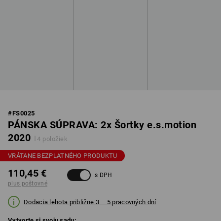
#
FS0025
PÁNSKA SÚPRAVA: 2x Šortky e.s.motion
2020
4 položiek
VRÁTANE BEZPLATNÉHO PRODUKTU
110,45 €
s DPH
plus poštovné
Dodacia lehota približne 3 – 5 pracovných dní
Vytvorte si svoju sadu: