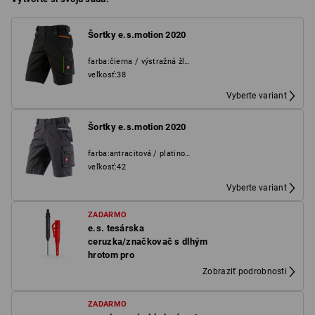
Šortky e.s.motion 2020
farba
:
čierna / výstražná žltá / výstražná oranžová
veľkosť
:
38
Vyberte variant
Šortky e.s.motion 2020
farba
:
antracitová / platinová
veľkosť
:
42
Vyberte variant
ZADARMO
e.s. tesárska
ceruzka/značkovač s dlhým
hrotom pro
Zobraziť podrobnosti
ZADARMO