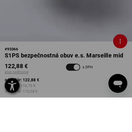
#
93366
S1PS bezpečnostná obuv e.s. Marseille mid
122,88 €
s DPH
plus poštovné
od 1 Pár:
122,88 €
od 3 Pár:
116,73 €
od 10 Pár:
110,58 €
Dodacia lehota približne 3 –
5 pracovných dní
FARBA
VEĽKOSŤ