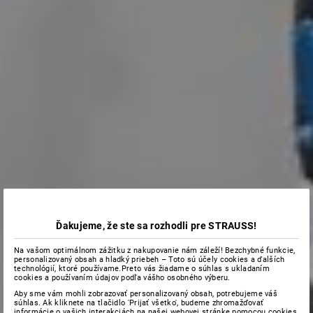
Ďakujeme, že ste sa rozhodli pre STRAUSS!
Na vašom optimálnom zážitku z nakupovanie nám záleží! Bezchybné funkcie,
personalizovaný obsah a hladký priebeh – Toto sú účely cookies a ďalších
technológií, ktoré používame.Preto vás žiadame o súhlas s ukladaním
cookies a používaním údajov podľa vášho osobného výberu.
Aby sme vám mohli zobrazovať personalizovaný obsah, potrebujeme váš
súhlas. Ak kliknete na tlačidlo 'Prijať všetko', budeme zhromažďovať
informácie o vašich interakciách na našej webovej stránke pomocou cookies