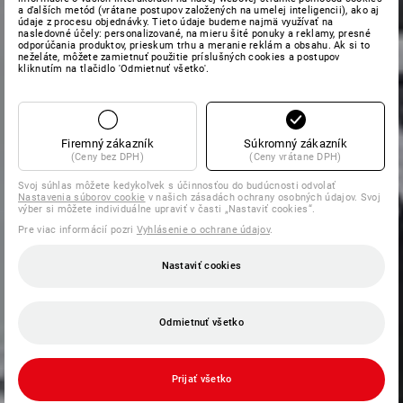
a ďalších metód (vrátane postupov založených na umelej inteligencii), ako aj
údaje z procesu objednávky. Tieto údaje budeme najmä využívať na
nasledovné účely: personalizované, na mieru šité ponuky a reklamy, presné
odporúčania produktov, prieskum trhu a meranie reklám a obsahu. Ak si to
neželáte, môžete zamietnuť použitie príslušných cookies a postupov
kliknutím na tlačidlo 'Odmietnuť všetko'.
Firemný zákazník
Súkromný zákazník
(Ceny bez DPH)
(Ceny vrátane DPH)
Svoj súhlas môžete kedykoľvek s účinnosťou do budúcnosti odvolať
Nastavenia súborov cookie
v našich zásadách ochrany osobných údajov. Svoj
výber si môžete individuálne upraviť v časti „Nastaviť cookies“.
Pre viac informácií pozri
Vyhlásenie o ochrane údajov
.
Nastaviť cookies
Odmietnuť všetko
Prijať všetko