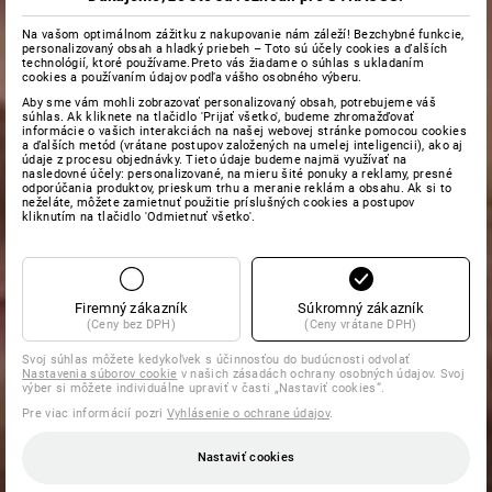
Na vašom optimálnom zážitku z nakupovanie nám záleží! Bezchybné funkcie,
personalizovaný obsah a hladký priebeh – Toto sú účely cookies a ďalších
technológií, ktoré používame.Preto vás žiadame o súhlas s ukladaním
cookies a používaním údajov podľa vášho osobného výberu.
Aby sme vám mohli zobrazovať personalizovaný obsah, potrebujeme váš
súhlas. Ak kliknete na tlačidlo 'Prijať všetko', budeme zhromažďovať
informácie o vašich interakciách na našej webovej stránke pomocou cookies
a ďalších metód (vrátane postupov založených na umelej inteligencii), ako aj
údaje z procesu objednávky. Tieto údaje budeme najmä využívať na
nasledovné účely: personalizované, na mieru šité ponuky a reklamy, presné
odporúčania produktov, prieskum trhu a meranie reklám a obsahu. Ak si to
neželáte, môžete zamietnuť použitie príslušných cookies a postupov
kliknutím na tlačidlo 'Odmietnuť všetko'.
Firemný zákazník
Súkromný zákazník
(Ceny bez DPH)
(Ceny vrátane DPH)
Svoj súhlas môžete kedykoľvek s účinnosťou do budúcnosti odvolať
Nastavenia súborov cookie
v našich zásadách ochrany osobných údajov. Svoj
výber si môžete individuálne upraviť v časti „Nastaviť cookies“.
Pre viac informácií pozri
Vyhlásenie o ochrane údajov
.
Nastaviť cookies