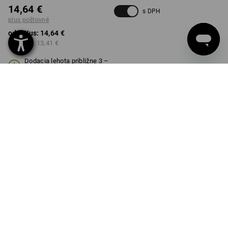
14,64 €
s DPH
plus poštovné
od 1 Kus:
14,64 €
od 10 ks:
13,41 €
Dodacia lehota približne 3 –
5 pracovných dní
FARBA
vybrať
karbónová sivá
Množstevná zľava
od 1 Kus
od 10 ks
Zľava:
Zľava:
0
%/
Kus
8
%/
ks