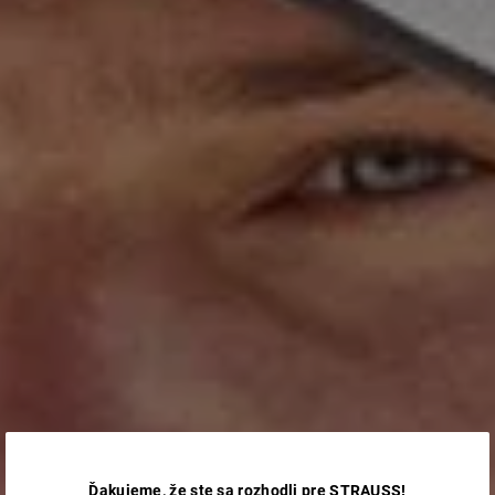
Ďakujeme, že ste sa rozhodli pre STRAUSS!