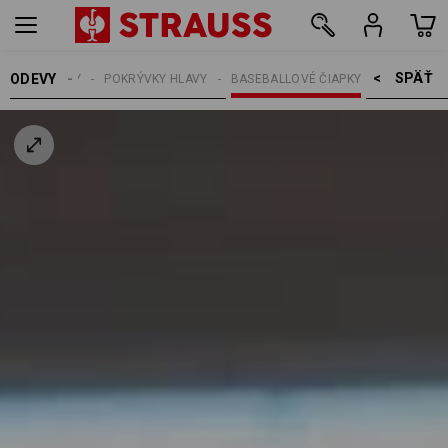
SPÄŤ    >
ODEVY
E
DOPLNKY
POKRÝVKY HLAVY
BASEBALLOVÉ ČIAPKY