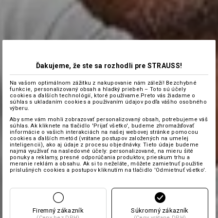
Ďakujeme, že ste sa rozhodli pre STRAUSS!
Na vašom optimálnom zážitku z nakupovanie nám záleží! Bezchybné
funkcie, personalizovaný obsah a hladký priebeh – Toto sú účely
cookies a ďalších technológií, ktoré používame.Preto vás žiadame o
súhlas s ukladaním cookies a používaním údajov podľa vášho osobného
výberu.
Aby sme vám mohli zobrazovať personalizovaný obsah, potrebujeme váš
súhlas. Ak kliknete na tlačidlo 'Prijať všetko', budeme zhromažďovať
informácie o vašich interakciách na našej webovej stránke pomocou
cookies a ďalších metód (vrátane postupov založených na umelej
inteligencii), ako aj údaje z procesu objednávky. Tieto údaje budeme
najmä využívať na nasledovné účely: personalizované, na mieru šité
ponuky a reklamy, presné odporúčania produktov, prieskum trhu a
meranie reklám a obsahu. Ak si to neželáte, môžete zamietnuť použitie
príslušných cookies a postupov kliknutím na tlačidlo 'Odmietnuť všetko'.
Firemný zákazník
Súkromný zákazník
(Ceny bez DPH)
(Ceny vrátane DPH)