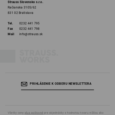
Strauss Slovensko s.r.o.
Račianska 3105/62
831 02 Bratislava
Tel.
0232 441 795
Fax
0232 441 798
Mail
info@strauss.sk
PRIHLÁSENIE K ODBERU NEWSLETTERA
Všetky ceny
plus poštovné
pre objednávky s hodnotou tovaru nižšou ako