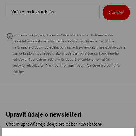
Odoslať
Súhlasím s tým, aby Strauss Slovensko s.r.o. mi boli e-mailom
pravidelne zasielané informácie o vašom sortimente. To zahŕňa
informácie o obuvi, oblečení, ochranných pomôckach, prevádzkových a
kancelárskych potrebách, ako aj udalosti týkajúce sa konkrétneho
odvetvia. Svoj súhlas udelený Strauss Slovensko s.r.o. môžem
kedykoľvek odvolať. Pre viac informácií pozri
Vyhlásenie o ochrane
údajov
.
Upraviť údaje o newsletteri
Chcem upraviť svoje údaje pre odber newslettera.