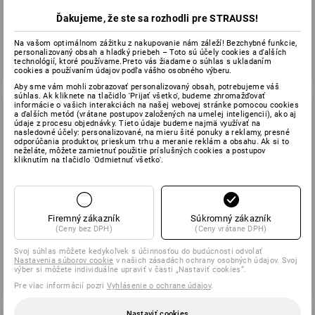
aktuálna e-mailová adresa
Ďakujeme, že ste sa rozhodli pre STRAUSS!
Odoslať
Na vašom optimálnom zážitku z nakupovanie nám záleží! Bezchybné funkcie,
personalizovaný obsah a hladký priebeh – Toto sú účely cookies a ďalších
technológií, ktoré používame.Preto vás žiadame o súhlas s ukladaním
cookies a používaním údajov podľa vášho osobného výberu.
Aby sme vám mohli zobrazovať personalizovaný obsah, potrebujeme váš
súhlas. Ak kliknete na tlačidlo 'Prijať všetko', budeme zhromažďovať
informácie o vašich interakciách na našej webovej stránke pomocou cookies
a ďalších metód (vrátane postupov založených na umelej inteligencii), ako aj
Zrušiť odber newslettera
údaje z procesu objednávky. Tieto údaje budeme najmä využívať na
nasledovné účely: personalizované, na mieru šité ponuky a reklamy, presné
odporúčania produktov, prieskum trhu a meranie reklám a obsahu. Ak si to
Neželáte si už dostávať newsletter Strauss? Na odhlásenie
neželáte, môžete zamietnuť použitie príslušných cookies a postupov
prosím použite odhlasovací odkaz v spodnej časti doručeného
kliknutím na tlačidlo 'Odmietnuť všetko'.
newslettera.
Firemný zákazník
Súkromný zákazník
(Ceny bez DPH)
(Ceny vrátane DPH)
Svoj súhlas môžete kedykoľvek s účinnosťou do budúcnosti odvolať
Nastavenia súborov cookie
v našich zásadách ochrany osobných údajov. Svoj
výber si môžete individuálne upraviť v časti „Nastaviť cookies“.
Pre viac informácií pozri
Vyhlásenie o ochrane údajov
.
Nastaviť cookies