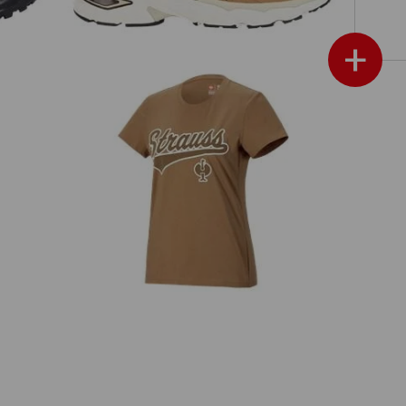
+
T-Shirt e.s.e:pic, dam
ytterligare annonser
E