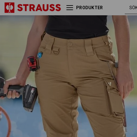
PRODUKTER
Midjebyxa e.s.e:pic ripstop,
mandel
dam