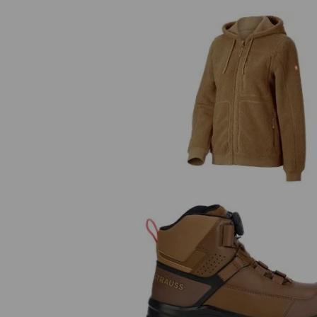
Fiberpälshuvjacka e.s.e:pic, da
Kollektionen e.s.e:pic står för äkta, h
arbete – något konkret i en modern v
Råa, autentiska stilar, avslappnade
mellanlager och arbetsbyxor som ba
sprudlar av teknisk finess och funktio
S3 skyddsskor e.s. Sawato mi