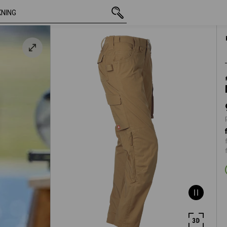
inkl. moms
936,25 kr
C34
brun
plus fraktavgift