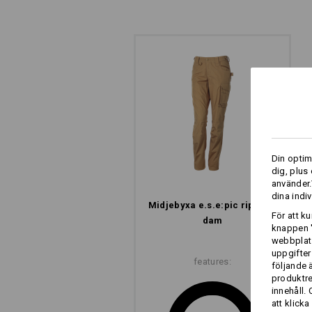
COMFORT KNEE
Komfort, osynlig men direkt märkbar:
Din optim
dig, plus
använder.
dina indiv
Midjebyxa e.s.​e:pic ripstop,
För att k
dam
knappen '
webbplats
uppgifter
features:
följande 
produktr
innehåll.
att klicka