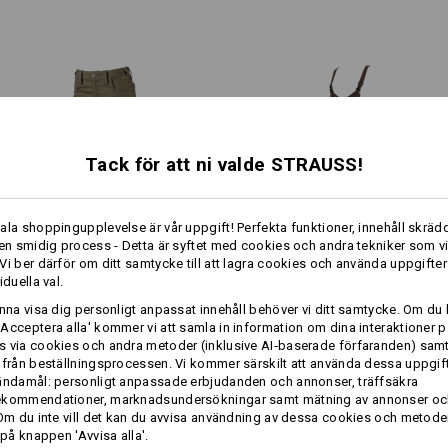
invändigt med kardborrband fö
bästa ventilation
-SYSTEM
2 sidfickor, båda med dold cl
med liten ficka med blixtlås
 Det här knäpartiet har det som krävs!
2 bakfickor, båda med hammar
Höger ben: funktionell tumsto
Vänster ben: mångsidig cargofi
rymligt smartphonefack och en
Tack för att ni valde STRAUSS!
särskilt utsatta partier först
praktisk ögla för att fästa kar
Material:
ala shoppingupplevelse är vår uppgift! Perfekta funktioner, innehåll skrädd
Ovanmaterial
50
%
Polyamid
/
48
%
 en smidig process - Detta är syftet med cookies och andra tekniker som v
1
Vi ber därför om ditt samtycke till att lagra cookies och använda uppgifter
/
5
Skötselråd:
iduella val.
Midjebyxa e.s.​concrete light,
Dam ­hängselbyxa e.s.​motion
Maskintvätt 40 °C
unna visa dig personligt anpassat innehåll behöver vi ditt samtycke. Om du 
dam
2020
Acceptera alla' kommer vi att samla in information om dina interaktioner p
Trumla torrt, låg temperatur
 via cookies och andra metoder (inklusive AI‑baserade förfaranden) sam
Får ej torrengöras
 från beställningsprocessen. Vi kommer särskilt att använda dessa uppgift
Samma features:
Samma features:
ändamål: personligt anpassade erbjudanden och annonser, träffsäkra
mer
ekommendationer, marknadsundersökningar samt mätning av annonser oc
 Om du inte vill det kan du avvisa användning av dessa cookies och metod
 på knappen 'Avvisa alla'.