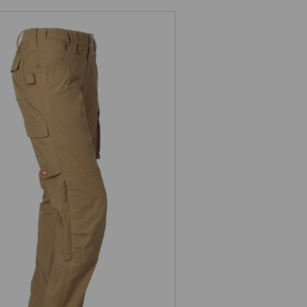
Midjebyxa e.s.e:pic ripstop, dam
till kollektionen