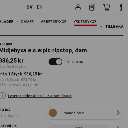
SV
EN
er
Styck
KLÄDER
DAMER
ARBETSBYXOR
YRKESBYXOR
<   
TILLBAKA
#
61889
Midjebyxa e.s.e:pic ripstop, dam
936,25 kr
inkl. moms
plus fraktavgifter
från 1 Styck:
936,25 kr
från 3 Styck:
873,75 kr
från 10 Styck:
811,25 kr
Leveranstiden är ca 3–6 arbetsdagar
FÄRG
mandelbrun
3 utförande
STORLEK