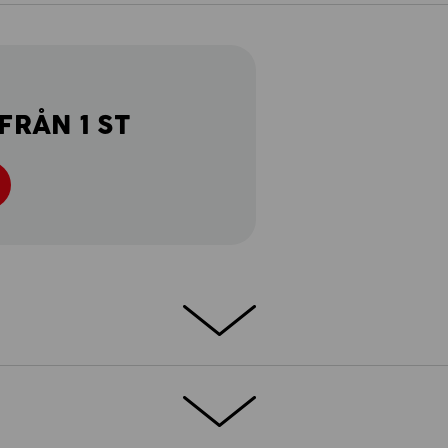
FRÅN 1 ST
d
ibland är den helt dold. Men det man inte