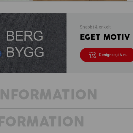
Snabbt & enkelt
EGET MOTIV 
Designa själv nu
INFORMATION
NFORMATION
TEKNIK MÖTER KOMFORT
rivtålig arbetsbyxa med fick-mångfal
Säkerheten ligger i detaljerna – och 