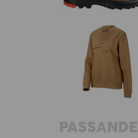
Sweatshirt e.s.e:pic, dam
PASSAND