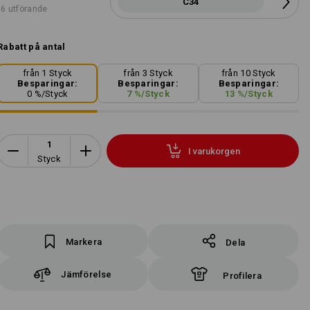
C34
6 utförande
Rabatt på antal
från 1 Styck
från 3 Styck
från 10 Styck
Besparingar:
Besparingar:
Besparingar:
0
%/
Styck
7
%/
Styck
13
%/
Styck
I varukorgen
Styck
Markera
Dela
Jämförelse
Profilera