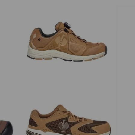
m
O2 Arbetsskor e.s. Minkar II
årt
ärld.
ra
nalitet.
d
S1 Skyddsskor e.s. St. Louis low