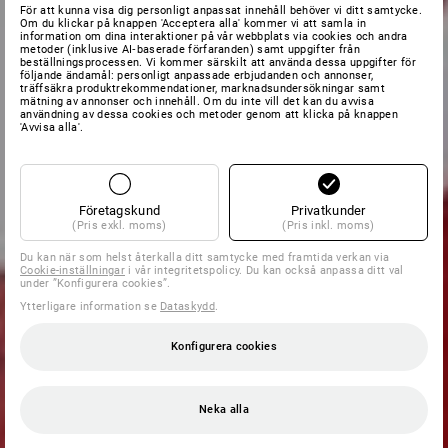
För att kunna visa dig personligt anpassat innehåll behöver vi ditt samtycke.
Om du klickar på knappen 'Acceptera alla' kommer vi att samla in
information om dina interaktioner på vår webbplats via cookies och andra
metoder (inklusive AI‑baserade förfaranden) samt uppgifter från
beställningsprocessen. Vi kommer särskilt att använda dessa uppgifter för
följande ändamål: personligt anpassade erbjudanden och annonser,
träffsäkra produktrekommendationer, marknadsundersökningar samt
mätning av annonser och innehåll. Om du inte vill det kan du avvisa
användning av dessa cookies och metoder genom att klicka på knappen
'Avvisa alla'.
Företagskund
Privatkunder
(Pris exkl. moms)
(Pris inkl. moms)
Du kan när som helst återkalla ditt samtycke med framtida verkan via
Cookie-inställningar
i vår integritetspolicy. Du kan också anpassa ditt val
under ”Konfigurera cookies”.
Ytterligare information se
Dataskydd
.
Konfigurera cookies
Neka alla