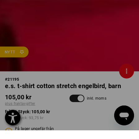
NYTT
#
21195
e.s. t-shirt cotton stretch engelbird, barn
105,00 kr
inkl. moms
plus fraktavgifter
från 1 Styck:
105,00 kr
från 3 Styck:
93,75 kr
På lager ungefär från
kalendervecka 40