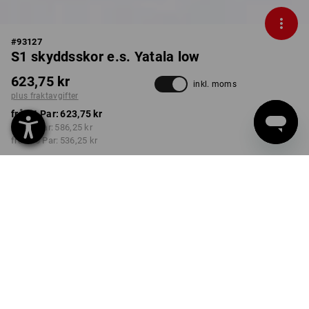
#
93127
S1 skyddsskor e.s. Yatala low
623,75 kr
inkl. moms
plus fraktavgifter
från 1 Par:
623,75 kr
från 3 Par:
586,25 kr
från 10 Par:
536,25 kr
Leveranstiden är ca 3–6
arbetsdagar
FÄRG
STORLEK
40
välj
välj
vit / gentianablå
Rabatt på antal