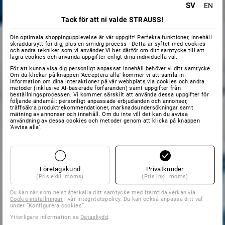
SV
EN
Tack för att ni valde STRAUSS!
Din optimala shoppingupplevelse är vår uppgift! Perfekta funktioner, innehåll
skräddarsytt för dig, plus en smidig process - Detta är syftet med cookies
och andra tekniker som vi använder.Vi ber därför om ditt samtycke till att
lagra cookies och använda uppgifter enligt dina individuella val.
För att kunna visa dig personligt anpassat innehåll behöver vi ditt samtycke.
Om du klickar på knappen 'Acceptera alla' kommer vi att samla in
information om dina interaktioner på vår webbplats via cookies och andra
metoder (inklusive AI‑baserade förfaranden) samt uppgifter från
beställningsprocessen. Vi kommer särskilt att använda dessa uppgifter för
följande ändamål: personligt anpassade erbjudanden och annonser,
träffsäkra produktrekommendationer, marknadsundersökningar samt
mätning av annonser och innehåll. Om du inte vill det kan du avvisa
användning av dessa cookies och metoder genom att klicka på knappen
'Avvisa alla'.
Företagskund
Privatkunder
(Pris exkl. moms)
(Pris inkl. moms)
Du kan när som helst återkalla ditt samtycke med framtida verkan via
Cookie-inställningar
i vår integritetspolicy. Du kan också anpassa ditt val
under ”Konfigurera cookies”.
Ytterligare information se
Dataskydd
.